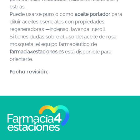
estrías.
Puede usarse puro o como
aceite portador
para
diluir aceites esenciales con propiedades
regeneradoras —incienso, lavanda, neroli.
Si tienes dudas sobre el uso del aceite de rosa
mosqueta, el equipo farmacéutico de
farmacia4estaciones.es
está disponible para
orientarte.
Fecha revisión: