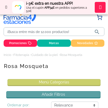
¡-3€ extra en nuestra APP!
Regístrate
y obtén
puntos
por tus compras
Usa el cupón
APP34E
en pedidos superiores a
50€

Promociones
Marcas
Novedades
Inicio
Fitoterapia
Cuidado de la piel
Rosa Mosqueta
Rosa Mosqueta
Menú Categorías
Añadir Filtros
Ordenar por: