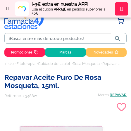
¡-3€ extra en nuestra APP!
Regístrate
y obtén
puntos
por tus compras
Usa el cupón
APP34E
en pedidos superiores a
50€

Promociones
Marcas
Novedades
Inicio
Fitoterapia
Cuidado de la piel
Rosa Mosqueta
Repavar Aceite Puro de Rosa Mosqueta, 15ml.
Repavar Aceite Puro De Rosa
Mosqueta, 15ml.
Marca
REPAVAR
Referencia:
348821