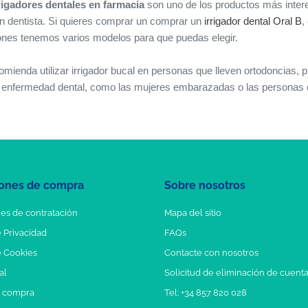
rigadores dentales en farmacia
son uno de los productos más intere
n dentista. Si quieres comprar un comprar un
irrigador dental Oral B
,
ones tenemos varios modelos para que puedas elegir.
omienda utilizar irrigador bucal en personas que lleven ortodoncias, 
 enfermedad dental, como las mujeres embarazadas o las personas d
ones de compra
Sobre nosotros
es de contratación
Mapa del sitio
e Privacidad
FAQs
e Cookies
Contacte con nosotros
al
Solicitud de eliminación de cuent
e compra
Tel: +34 857 820 028