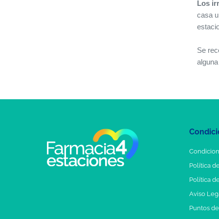
Los ir
casa u
estaci
Se rec
alguna
Condici
Condicion
Política d
Política d
Aviso Leg
Puntos d