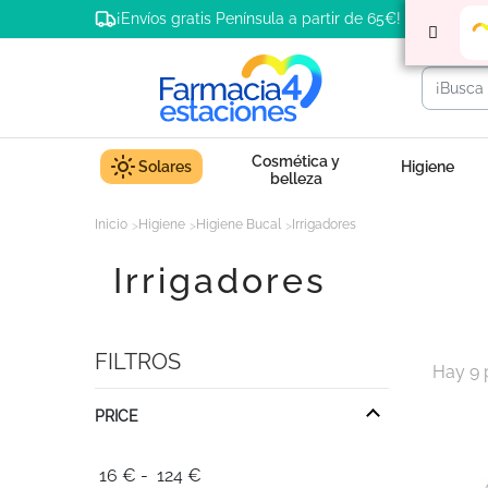
¡Envíos gratis Península a partir de 65€!
Cosmética y
Solares
Higiene
belleza
Inicio
Higiene
Higiene Bucal
Irrigadores
Irrigadores
FILTROS
Hay 9 
PRICE
16
€
-
124
€