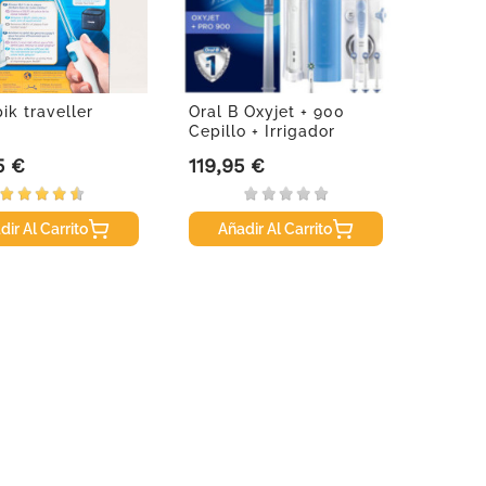
ik traveller
Oral B Oxyjet + 900
0
Cepillo + Irrigador
5 €
119,95 €
Precio
dir Al Carrito
Añadir Al Carrito