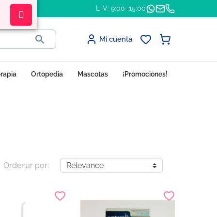
L–V: 9:00–15:00

Mi cuenta
erapia
Ortopedia
Mascotas
¡Promociones!
Ordenar por: