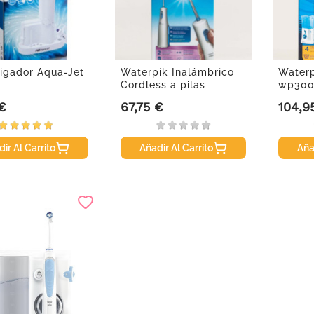
rigador Aqua-Jet
Waterpik Inalámbrico
Waterp
Cordless a pilas
wp30
 €
67,75 €
104,9
Precio
Precio
ir Al Carrito
Añadir Al Carrito
Aña