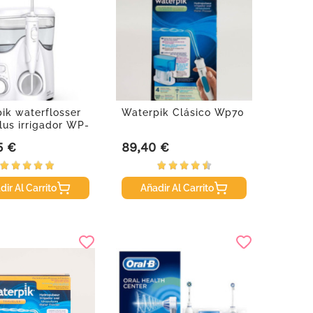
ik waterflosser
Waterpik Clásico Wp70
plus irrigador WP-
5 €
89,40 €
Precio
dir Al Carrito
Añadir Al Carrito