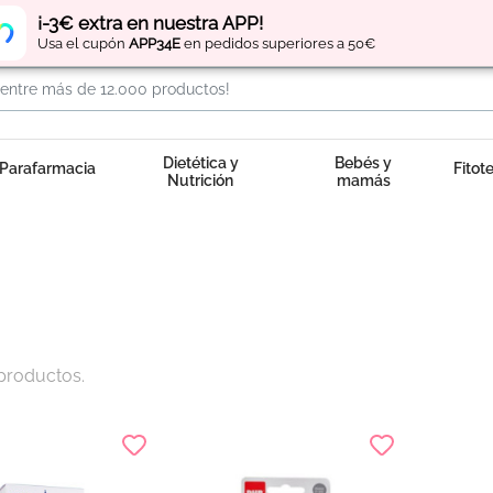
Regístrate
y obtén
puntos
por tus compras
¡-3€ extra en nuestra APP!
Usa el cupón
APP34E
en pedidos superiores a 50€
Dietética y
Bebés y
Parafarmacia
Fitot
Nutrición
mamás
productos.