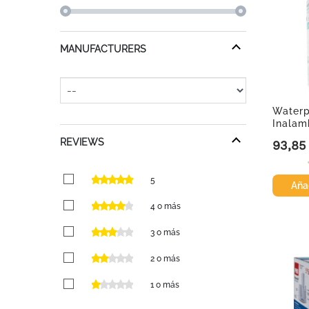
MANUFACTURERS
Waterp
Inalam
REVIEWS
93,85
Precio
5
Añad
4 o más
3 o más
2 o más
1 o más