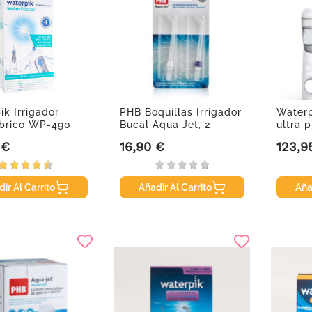
ik Irrigador
PHB Boquillas Irrigador
Waterp
brico WP-490
Bucal Aqua Jet, 2
ultra 
unidades
160
 €
16,90 €
123,9
Precio
Precio
ir Al Carrito
Añadir Al Carrito
Aña