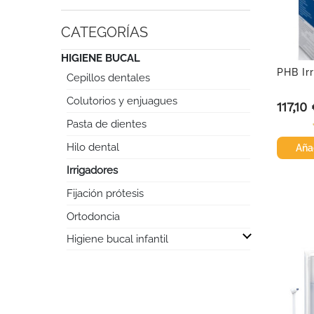
CATEGORÍAS
HIGIENE BUCAL
PHB Ir
Cepillos dentales
Colutorios y enjuagues
117,10
Precio
Pasta de dientes
Hilo dental
Añad
Irrigadores
Fijación prótesis
Ortodoncia

Higiene bucal infantil