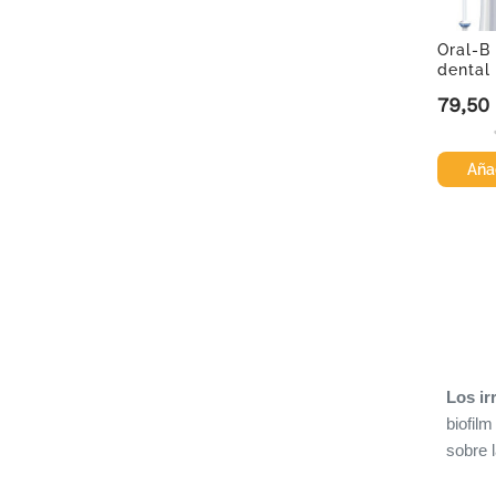
Oral-B 
dental 
79,50
Precio
Añad
Los ir
biofil
sobre l