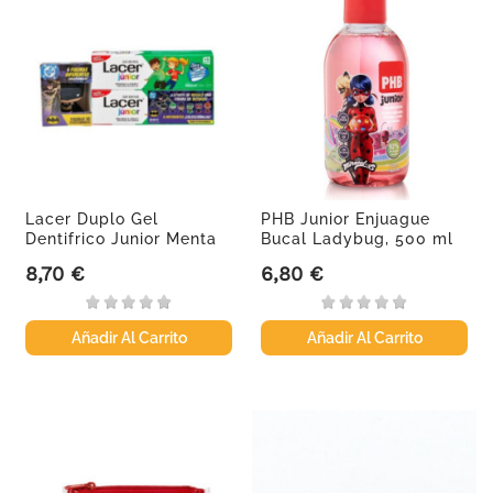
Lacer Duplo Gel
PHB Junior Enjuague
Dentifrico Junior Menta
Bucal Ladybug, 500 ml
75ml...
8,70 €
6,80 €
Precio
Precio
Añadir Al Carrito
Añadir Al Carrito