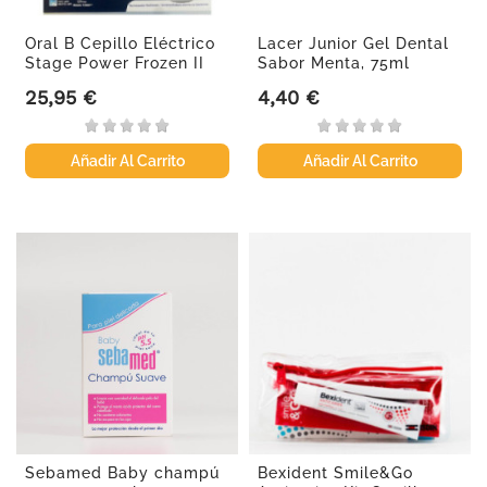
Oral B Cepillo Eléctrico
Lacer Junior Gel Dental
Stage Power Frozen II
Sabor Menta, 75ml
25,95 €
4,40 €
Precio
Precio
Añadir Al Carrito
Añadir Al Carrito
Sebamed Baby champú
Bexident Smile&Go