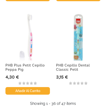
PHB Plus Petit Cepillo
PHB Cepillo Dental
Peppa Pig
Classic Petit
4,30 €
3,15 €
Precio
Precio
Añadir Al Carrito
Showing 1 - 36 of 47 items