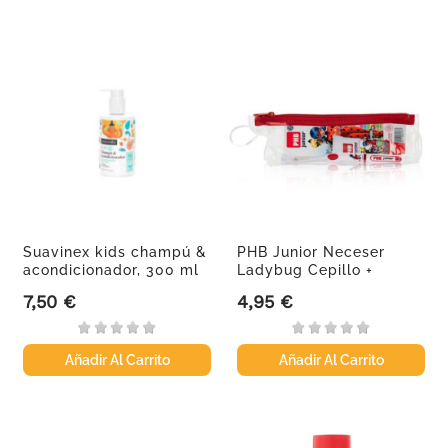
Suavinex kids champú &
PHB Junior Neceser
acondicionador, 300 ml
Ladybug Cepillo +
Pasta...
7,50 €
4,95 €
Precio
Precio
Añadir Al Carrito
Añadir Al Carrito