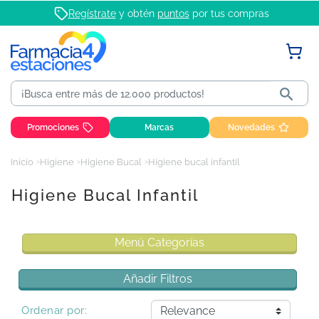
Regístrate
y obtén
puntos
por tus compras

Promociones
Marcas
Novedades
Inicio
Higiene
Higiene Bucal
Higiene bucal infantil
Higiene Bucal Infantil
Menú Categorías
Añadir Filtros
Ordenar por: