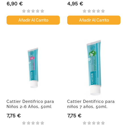
6,90 €
4,95 €
Precio
Precio
Añadir Al Carrito
Añadir Al Carrito
Cattier Dentífrico para
Cattier Dentífrico para
Niños 2-6 Años, 50ml
niños 7 años, 50ml.
7,75 €
7,75 €
Precio
Precio