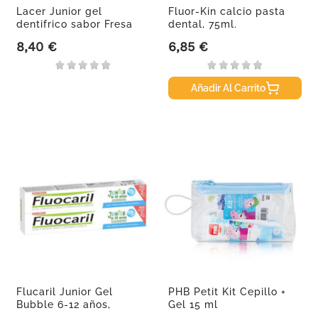
Lacer Junior gel
Fluor-Kin calcio pasta
dentifrico sabor Fresa
dental, 75ml.
oferta...
8,40 €
6,85 €
Precio
Precio
Añadir Al Carrito
Flucaril Junior Gel
PHB Petit Kit Cepillo +
Bubble 6-12 años,
Gel 15 ml
2x75ml.