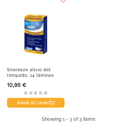
Snoreeze alivio del
ronquido, 14 láminas
orales
10,95 €
Precio
Añadir Al Carrito
Showing 1 - 3 of 3 items