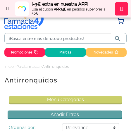
¡-3€ extra en nuestra APP!
Regístrate
y obtén
puntos
por tus compras
Usa el cupón
APP34E
en pedidos superiores a
50€

Promociones
Marcas
Novedades
Inicio
Parafarmacia
Antirronquidos
Antirronquidos
Menú Categorías
Añadir Filtros
Ordenar por: