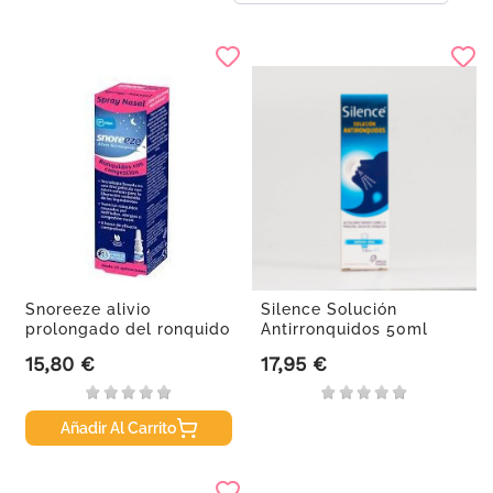
Snoreeze alivio
Silence Solución
prolongado del ronquido
Antirronquidos 50ml
spray...
15,80 €
17,95 €
Precio
Precio
Añadir Al Carrito