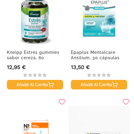
Kneipp Estrés gummies
Epaplus Mentalcare
sabor cereza, 60
Ansilium, 30 cápsulas
gominolas
12,95 €
13,50 €
Precio
Precio
Añadir Al Carrito
Añadir Al Carrito