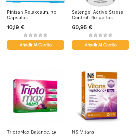
Pinisan Relaxcalm, 30
Salengei Active Stress
Cápsulas
Control, 60 perlas
10,19 €
60,95 €
Precio
Precio
Añadir Al Carrito
Añadir Al Carrito
TriptoMax Balance, 15
NS Vitans