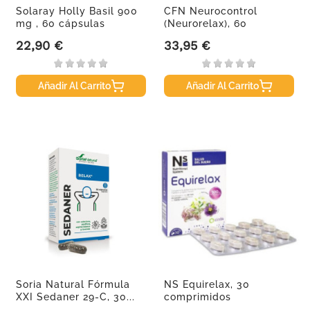
Solaray Holly Basil 900
CFN Neurocontrol
mg , 60 cápsulas
(Neurorelax), 60
vegetales
Cápsulas.
22,90 €
33,95 €
Precio
Precio
Añadir Al Carrito
Añadir Al Carrito
Soria Natural Fórmula
NS Equirelax, 30
XXI Sedaner 29-C, 30...
comprimidos