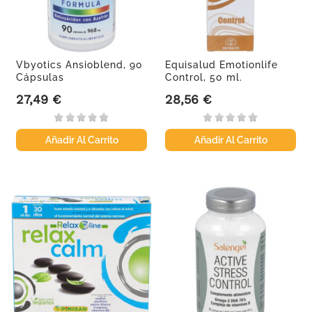
Vbyotics Ansioblend, 90
Equisalud Emotionlife
Cápsulas
Control, 50 ml.
27,49 €
28,56 €
Precio
Precio
Añadir Al Carrito
Añadir Al Carrito