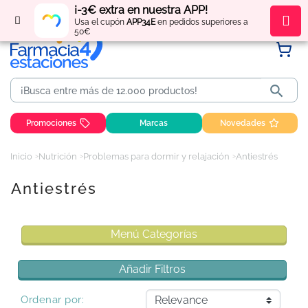
¡-3€ extra en nuestra APP!
Regístrate
y obtén
puntos
por tus compras
Usa el cupón
APP34E
en pedidos superiores a
50€

Promociones
Marcas
Novedades
Inicio
Nutrición
Problemas para dormir y relajación
Antiestrés
Antiestrés
Menú Categorías
Añadir Filtros
Ordenar por: