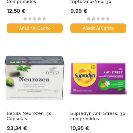
Comprimidos
triptófano+Neo, 30
comprimidos
12,50 €
9,99 €
Precio
Precio
Añadir Al Carrito
Añadir Al Carrito
Betula Neurozen, 30
Supradyn Anti Stress, 30
Cápsulas
comprimidos
23,34 €
10,95 €
Precio
Precio