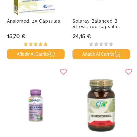
Ansiomed, 45 Cápsulas
Solaray Balanced B
Stress, 100 cápsulas
vegetales
15,70 €
24,15 €
Precio
Precio
Añadir Al Carrito
Añadir Al Carrito