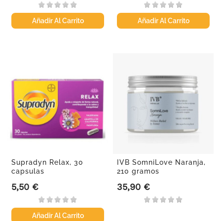
Añadir Al Carrito
Añadir Al Carrito
Supradyn Relax, 30
IVB SomniLove Naranja,
capsulas
210 gramos
5,50 €
35,90 €
Precio
Precio
Añadir Al Carrito