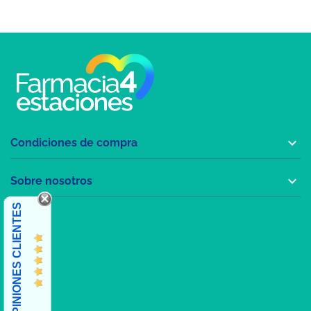

Condiciones de compra

Sobre nosotros
OPINIONES CLIENTES