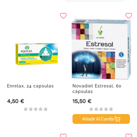
Enrelax, 24 capsulas
Novadiet Estresal, 60
cápsulas
4,50 €
15,50 €
Precio
Precio
Añadir Al Carrito