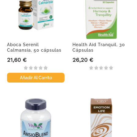
Aboca Serenil
Health Aid Tranquil, 30
Calmansia, 50 cápsulas
Cápsulas
21,60 €
26,20 €
Precio
Precio
Añadir Al Carrito