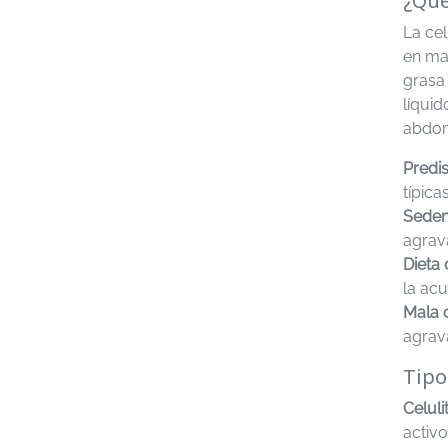
¿Qué
La cel
en ma
grasa
líqui
abdom
Predi
típica
Seden
agrava
Dieta 
la ac
Mala c
agrava
Tipo
Celuli
activ