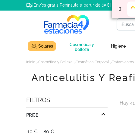
¡Envíos gratis Península a partir de 65€!
Cosmética y
Solares
Higiene
belleza
Inicio
Cosmética y Belleza
Cosmética Corporal
Tratamientos 
Anticelulitis Y Rea
FILTROS
Hay 41
PRICE
10
€
-
80
€