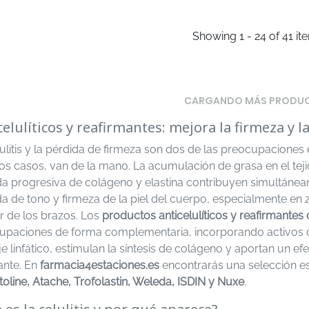
Showing 1 - 24 of 41 it
CARGANDO MÁS PRODU
celulíticos y reafirmantes: mejora la firmeza y l
ulitis y la pérdida de firmeza son dos de las preocupaciones
s casos, van de la mano. La acumulación de grasa en el teji
a progresiva de colágeno y elastina contribuyen simultáneame
da de tono y firmeza de la piel del cuerpo, especialmente 
or de los brazos. Los
productos anticelulíticos y reafirmantes
upaciones de forma complementaria, incorporando activos qu
e linfático, estimulan la síntesis de colágeno y aportan un ef
ante. En
farmacia4estaciones.es
encontrarás una selección 
oline, Atache, Trofolastin, Weleda, ISDIN y Nuxe
.