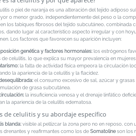
 es la celulitis y por qué aparece?
ulitis o piel de naranja es una alteración del tejido adiposo
yor o menor grado, independientemente del peso o la compl
 en los tabiques fibrosos del tejido subcutáneo, combinada 
dos, dando lugar al característico aspecto irregular y con h
en. Los factores que favorecen su aparición incluyen:
sposición genética y factores hormonales:
los estrógenos fav
s de celulitis, lo que explica su mayor prevalencia en mujeres
tarismo:
la falta de actividad física empeora la circulación 
ndo la apariencia de la celulitis y la flacidez.
desequilibrada:
el consumo excesivo de sal, azúcar y grasas 
umulación de grasa subcutánea.
irculación:
la insuficiencia venosa y el drenaje linfático defic
n la apariencia de la celulitis edematosa.
s de celulitis y su abordaje específico
tis blanda:
visible al pellizcar la zona pero no en reposo, con 
os drenantes y reafirmantes como los de
Somatoline
son los m