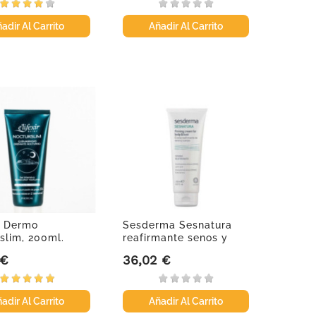
adir Al Carrito
Añadir Al Carrito
ir Dermo
Sesderma Sesnatura
slim, 200ml.
reafirmante senos y
cuerpo,...
 €
36,02 €
Precio
adir Al Carrito
Añadir Al Carrito