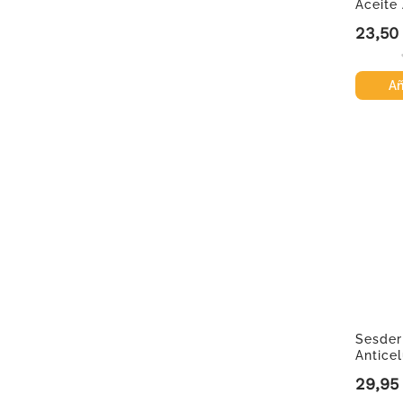
Aceite 
150 ml
23,50
Precio
Añ
Sesder
Anticel
29,95
Precio