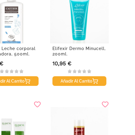
r Leche corporal
Elifexir Dermo Minucell,
dora, 500ml.
200ml.
 €
10,95 €
Precio
dir Al Carrito
Añadir Al Carrito