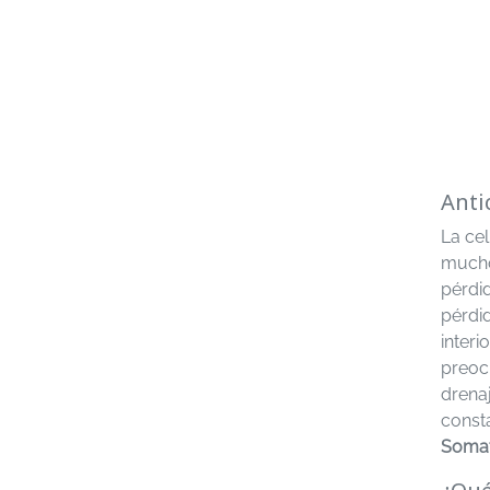
Anti
La cel
mucho
pérdid
pérdi
interi
preoc
drenaj
const
Somat