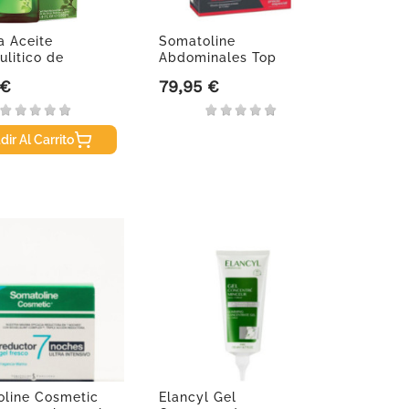
 Aceite
Somatoline
ulitico de
Abdominales Top
, 100 ml
Definition duplo, 2...
 €
79,95 €
Precio
dir Al Carrito
line Cosmetic
Elancyl Gel