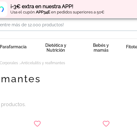
Regístrate
y obtén
puntos
por tus compras
¡-3€ extra en nuestra APP!
Usa el cupón
APP34E
en pedidos superiores a 50€
Dietética y
Bebés y
Parafarmacia
Fitot
Nutrición
mamás
Corporales
Anticelulitis y reafimantes
fimantes
 productos.