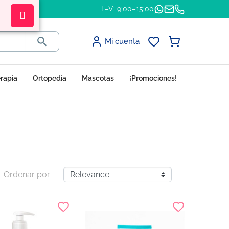
L–V: 9:00–15:00

Mi cuenta
erapia
Ortopedia
Mascotas
¡Promociones!
Ordenar por: