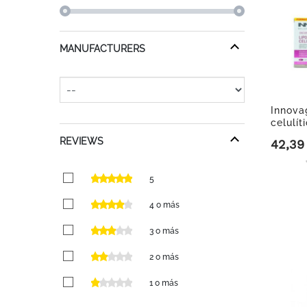
MANUFACTURERS
Innova
celulít
30...
REVIEWS
42,39
Precio
5
4 o más
3 o más
2 o más
1 o más