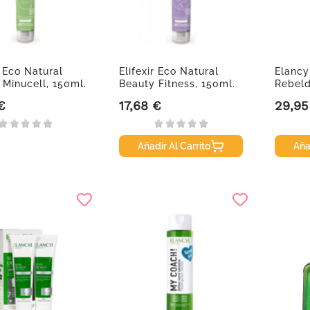
r Eco Natural
Elifexir Eco Natural
Elancy
 Minucell, 150ml.
Beauty Fitness, 150ml.
Rebeld
€
17,68 €
29,95
Precio
Precio
Añadir Al Carrito
Aña