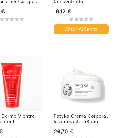
or 7 noches gel...
Concentrado
Anticelulítico, 200 ml
 €
18,12 €
Precio
Añadir Al Carrito
ir Dermo Vientre
Patyka Crema Corporal
 200ml.
Reafirmante, 180 ml
 €
26,70 €
Precio