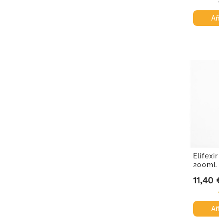
Añ
Elifexi
200ml.
11,40 
Precio
Añ