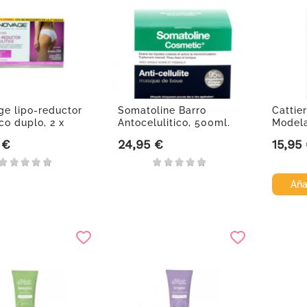
ge lipo-reductor
Somatoline Barro
Cattie
ico duplo, 2 x
Antocelulitico, 500ml.
Modela
 €
24,95 €
15,95
Precio
Precio
Aña