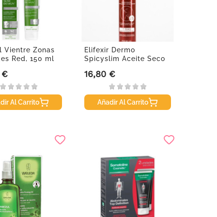
l Vientre Zonas
Elifexir Dermo
es Red, 150 ml
Spicyslim Aceite Seco
Use&Go, 100ml
 €
16,80 €
Precio
dir Al Carrito
Añadir Al Carrito