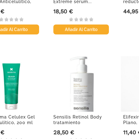
Anticelulitico,
Extreme sérum...
reduct
 €
18,50 €
44,95
Precio
Precio
adir Al Carrito
Añadir Al Carrito
ma Celulex Gel
Sensilis Retinol Body
Elifex
ulítico, 200 ml
tratamiento
Plano,
reafirmante,...
 €
28,50 €
11,40
Precio
Precio