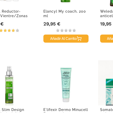
l Reductor-
Elancyl My coach, 200
Weleda
 Vientre/Zonas
ml
anticel
s...
abedul
 €
29,95 €
19,95
Precio
Precio
Añadir Al Carrito
Aña
l Slim Design
E´lifexir Dermo Minucell
Somato