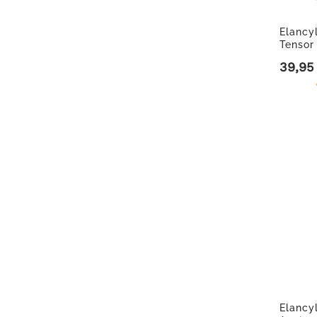
Elancy
Tensor
Rebelde
39,95
Precio
Elancy