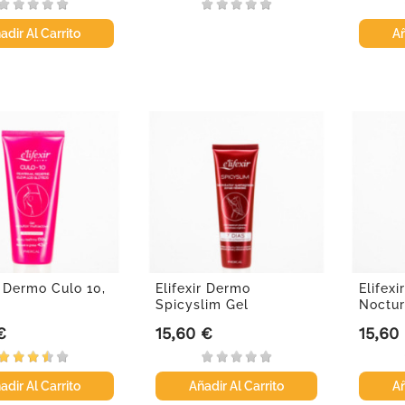
adir Al Carrito
Añ
r Dermo Culo 10,
Elifexir Dermo
Elifex
Spicyslim Gel
Noctur
Quemagrasas, 150ml.
€
15,60 €
15,60
Precio
Precio
adir Al Carrito
Añadir Al Carrito
Añ