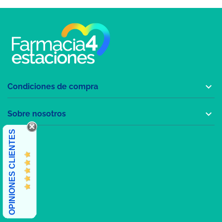

Condiciones de compra

Sobre nosotros
OPINIONES CLIENTES