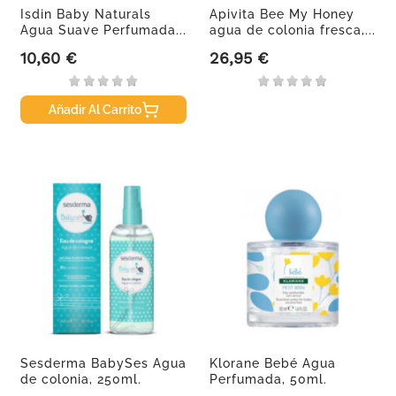
Isdin Baby Naturals
Apivita Bee My Honey
Agua Suave Perfumada...
agua de colonia fresca,...
10,60 €
26,95 €
Precio
Precio
Añadir Al Carrito
Sesderma BabySes Agua
Klorane Bebé Agua
de colonia, 250ml.
Perfumada, 50ml.