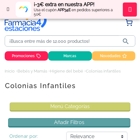
¡-3€ extra en nuestra APP!
Regístrate
y obtén
puntos
por tus compras
Usa el cupón
APP34E
en pedidos superiores a
50€

Promociones
Marcas
Novedades
Inicio
Bebés y Mamás
Higiene del bebé
Colonias infantiles
Colonias Infantiles
Menú Categorías
Añadir Filtros
Ordenar por: