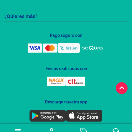
¿Quieres más?
Pago seguro con
Envíos realizados con
keyboard_arrow_up
Descarga nuestra app