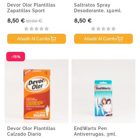
Devor Olor Plantillas
Saltratos Spray
Zapatillas Sport
Desodorante, 150ml.
8,50 €
8,50 €
Precio
Precio base
Precio
10,00 €
Añadir Al Carrito
Añadir Al Carrito
-15%
Devor Olor Plantillas
EndWarts Pen
Calzado Diario
Antiverrugas, 3ml.