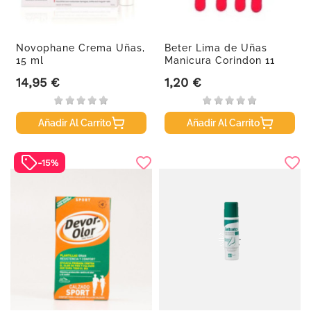
Novophane Crema Uñas,
Beter Lima de Uñas
15 ml
Manicura Corindon 11
cm, 4...
14,95 €
1,20 €
Precio
Precio
Añadir Al Carrito
Añadir Al Carrito
-15%