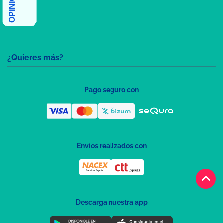
¿Quieres más?
Pago seguro con
Envíos realizados con
keyboard_arrow_up
Descarga nuestra app