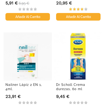
5,91 €
20,95 €
Precio
Precio base
Precio
6,95 €
Añadir Al Carrito
Añadir Al Carrito
Nailner Lápiz 2 EN 1,
Dr Scholl Crema
4ml.
durezas, 60 ml
23,91 €
9,45 €
Precio
Precio