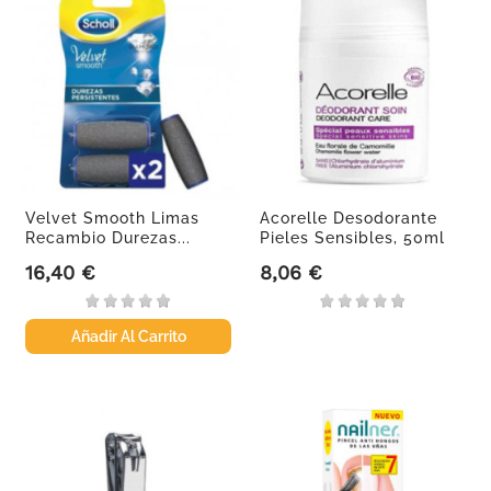
Velvet Smooth Limas
Acorelle Desodorante
Recambio Durezas...
Pieles Sensibles, 50ml
16,40 €
8,06 €
Precio
Precio
Añadir Al Carrito