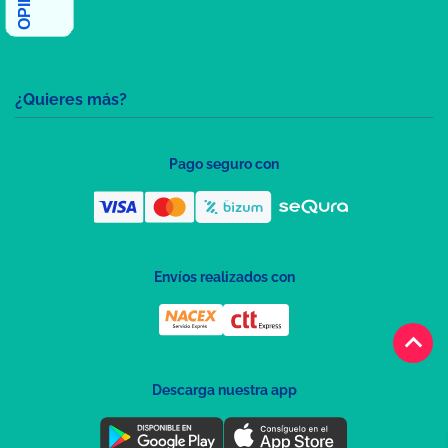
¿Quieres más?
Pago seguro con
Envíos realizados con
keyboard_arrow_up
Descarga nuestra app