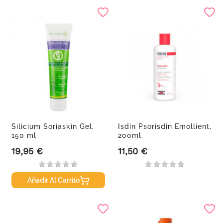
Silicium Soriaskin Gel,
Isdin Psorisdin Emollient,
150 ml
200ml.
19,95 €
11,50 €
Precio
Precio
Añadir Al Carrito