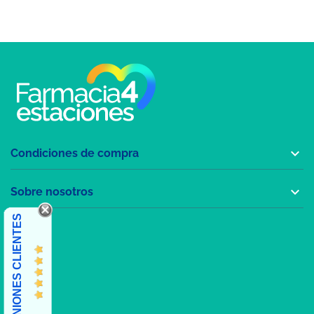

Condiciones de compra

Sobre nosotros
OPINIONES CLIENTES