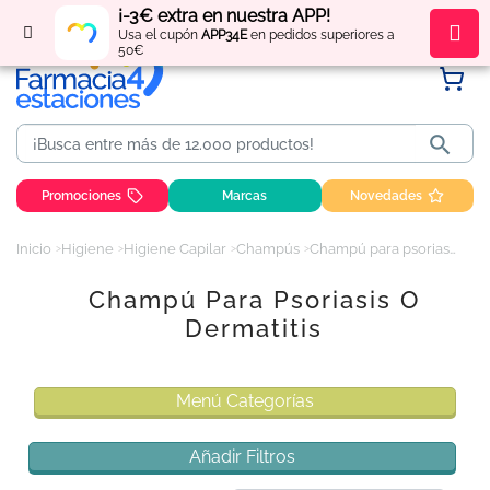
¡-3€ extra en nuestra APP!
Regístrate
y obtén
puntos
por tus compras
Usa el cupón
APP34E
en pedidos superiores a
50€

Promociones
Marcas
Novedades
Inicio
Higiene
Higiene Capilar
Champús
Champú para psoriasis o dermatitis
Champú Para Psoriasis O
Dermatitis
Menú Categorías
Añadir Filtros