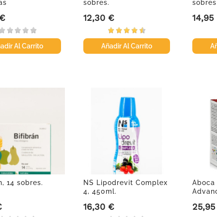
as
sobres.
sobres
 €
12,30 €
14,95
Precio
Precio
adir Al Carrito
Añadir Al Carrito
Añ
n, 14 sobres.
NS Lipodrevit Complex
Aboca 
4, 450ml.
Advanc
€
16,30 €
25,95
Precio
Precio