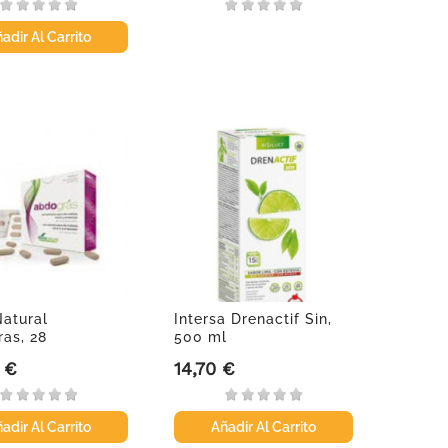
adir Al Carrito
Natural
Intersa Drenactif Sin,
as, 28
500 ml
imidos
 €
14,70 €
Precio
adir Al Carrito
Añadir Al Carrito