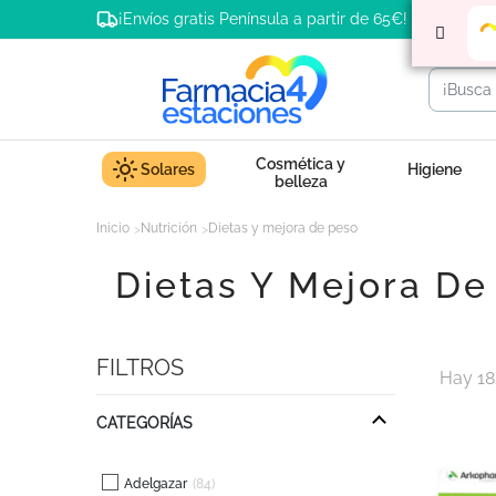
¡Envíos gratis Península a partir de 65€!
Cosmética y
Solares
Higiene
belleza
Inicio
Nutrición
Dietas y mejora de peso
Dietas Y Mejora De
FILTROS
Hay 18
CATEGORÍAS
Adelgazar
84