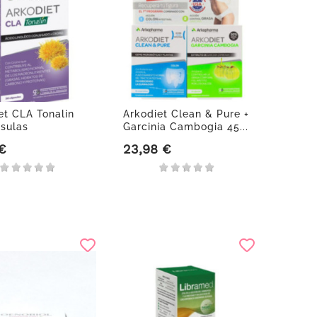
et CLA Tonalin
Arkodiet Clean & Pure +
sulas
Garcinia Cambogia 45...
 €
23,98 €
Precio