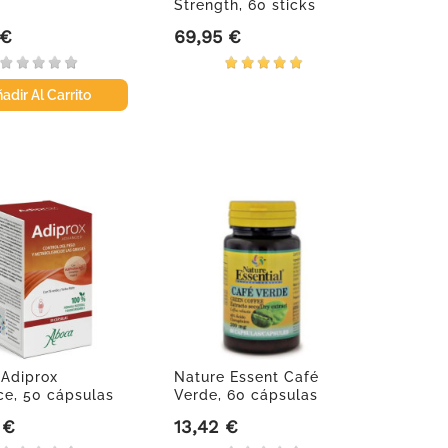
Strength, 60 sticks
 €
69,95 €
Precio
adir Al Carrito
Adiprox
Nature Essent Café
e, 50 cápsulas
Verde, 60 cápsulas
 €
13,42 €
Precio