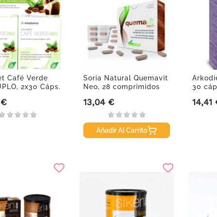
et Café Verde
Soria Natural Quemavit
Arkodi
PLO, 2x30 Cáps.
Neo, 28 comprimidos
30 cáp
 €
13,04 €
14,41
Precio
Precio
Añadir Al Carrito