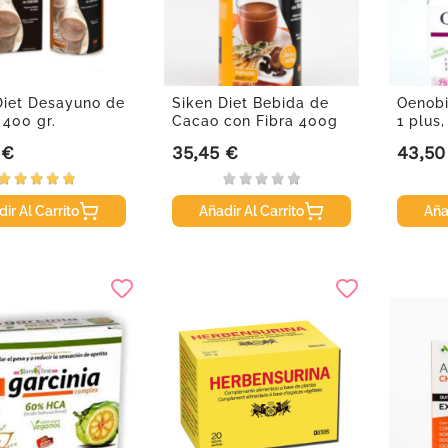
Diet Desayuno de
Siken Diet Bebida de
Oenobi
 400 gr.
Cacao con Fibra 400g
1 plus
 €
35,45 €
43,50
Precio
Precio
ir Al Carrito
Añadir Al Carrito
Aña