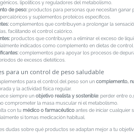
énicos, lipolíticos y reguladores del metabolismo.
to de peso:
productos para personas que necesitan ganar 
ipercalóricos y suplementos proteicos específicos.
tes:
complementos que contribuyen a prolongar la sensación 
s, facilitando el control calórico.
ntes:
productos que contribuyen a eliminar el exceso de líquid
ialmente indicados como complemento en dietas de control
ficantes:
complementos para apoyar los procesos de depura
eríodos de excesos dietéticos.
es para un control de peso saludable
uplementos para el control del peso son un
complemento, nu
brada y la actividad física regular.
lece siempre un
objetivo realista y sostenible
: perder entre 
no comprometer la masa muscular ni el metabolismo.
lta con tu
médico o farmacéutico
antes de iniciar cualquier 
ialmente si tomas medicación habitual.
enes dudas sobre qué productos se adaptan mejor a tu objeti