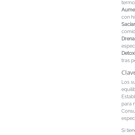
termog
Aumen
con h
Sacian
comida
Drena
espec
Detoxi
tras p
Clav
Los s
equili
Estab
para 
Consu
espec
Si ti