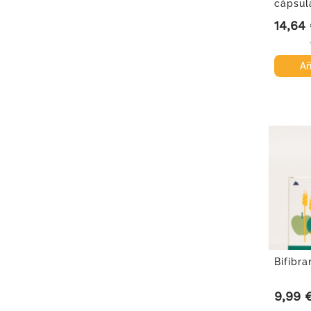
cápsul
14,64
Precio
Añ
Bifibra
9,99 
Precio