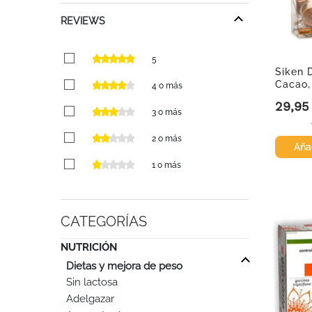
REVIEWS
5
Siken 
Cacao,
4 o más
29,95
Precio
3 o más
2 o más
Añad
1 o más
CATEGORÍAS
NUTRICIÓN

Dietas y mejora de peso
Sin lactosa
Adelgazar