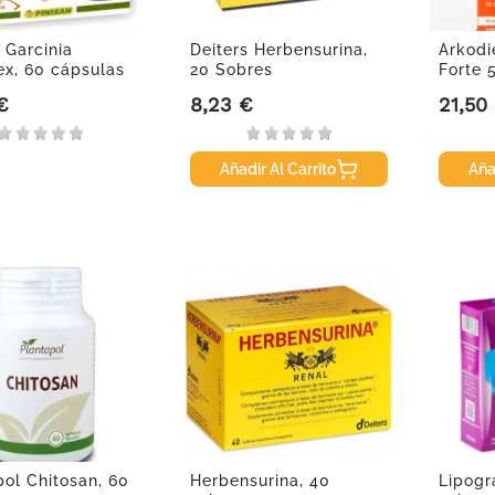
 Garcinia
Deiters Herbensurina,
Arkodi
x, 60 cápsulas
20 Sobres
Forte
cápsul
€
8,23 €
21,50
Precio
Precio
Añadir Al Carrito
Aña
pol Chitosan, 60
Herbensurina, 40
Lipogr