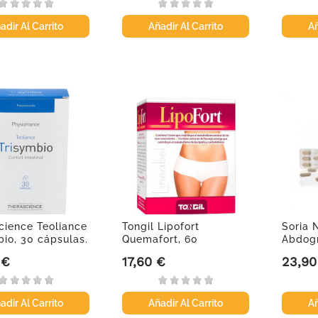
adir Al Carrito
Añadir Al Carrito
Añ
cience Teoliance
Tongil Lipofort
Soria 
bio, 30 cápsulas.
Quemafort, 60
Abdogr
cápsulas.
compr
 €
17,60 €
23,90
Precio
Precio
adir Al Carrito
Añadir Al Carrito
Añ