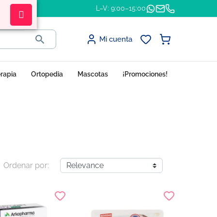
L–V: 9:00–15:00

Mi cuenta
erapia
Ortopedia
Mascotas
¡Promociones!
Ordenar por: