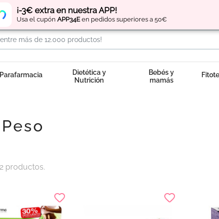
Regístrate
y obtén
puntos
por tus compras
¡-3€ extra en nuestra APP!
Usa el cupón
APP34E
en pedidos superiores a 50€
Dietética y
Bebés y
Parafarmacia
Fitot
Nutrición
mamás
 Peso
2 productos.