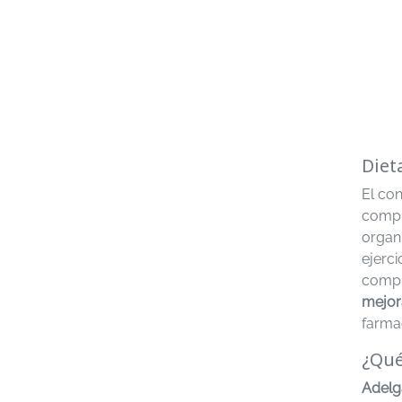
Diet
El co
compl
organ
ejerc
compl
mejor
farma
¿Qué
Adelg