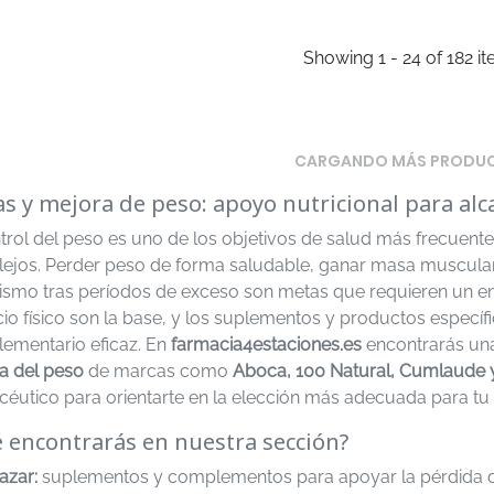
Showing 1 - 24 of 182 i
CARGANDO MÁS PRODU
as y mejora de peso: apoyo nutricional para alc
ntrol del peso es uno de los objetivos de salud más frecuent
ejos. Perder peso de forma saludable, ganar masa muscular, r
ismo tras períodos de exceso son metas que requieren un enfo
icio físico son la base, y los suplementos y productos espe
ementario eficaz. En
farmacia4estaciones.es
encontrarás un
a del peso
de marcas como
Aboca, 100 Natural, Cumlaude 
céutico para orientarte en la elección más adecuada para tu 
 encontrarás en nuestra sección?
azar:
suplementos y complementos para apoyar la pérdida d