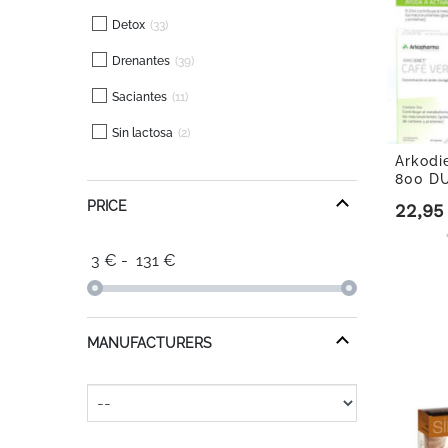
Detox
33
Drenantes
39
Saciantes
11
Sin lactosa
2
Arkodi
800 DU
PRICE
22,95
Precio
3
€
-
131
€
MANUFACTURERS