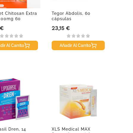
et Chitosan Extra
Tegor Abdolis, 60
 500mg 60
cápsulas
as
 €
23,15 €
Precio
dir Al Carrito
Añadir Al Carrito
asil Dren, 14
XLS Medical MAX