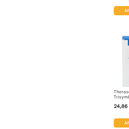
Añ
Theras
Trisym
24,86
Precio
Añ