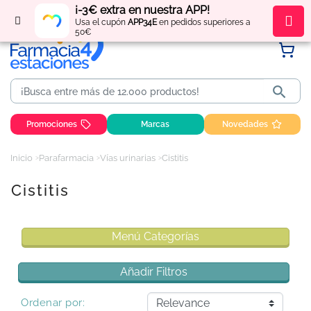
¡-3€ extra en nuestra APP!
Regístrate
y obtén
puntos
por tus compras
Usa el cupón
APP34E
en pedidos superiores a
50€

Promociones
Marcas
Novedades
Inicio
Parafarmacia
Vías urinarias
Cistitis
Cistitis
Menú Categorías
Añadir Filtros
Ordenar por: