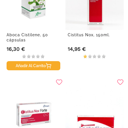
Aboca Cistilene, 50
Cistitus Nox, 150ml.
cápsulas
16,30 €
14,95 €
Precio
Precio
Añadir Al Carrito