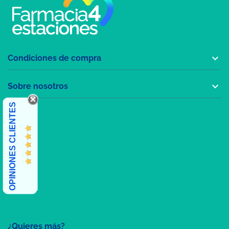

Condiciones de compra

Sobre nosotros
OPINIONES CLIENTES
¿Quieres más?