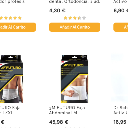
dor prótesis
dental Ortodoncia, 1 ud.
Activo
s,...
limpiad
4,30 €
6,90 
Precio
Precio
adir Al Carrito
Añadir Al Carrito
Añ
TURO Faja
3M FUTURO Faja
Dr Scho
r L/XL
Abdominal M
Activ 
 €
45,98 €
16,95
Precio
Precio