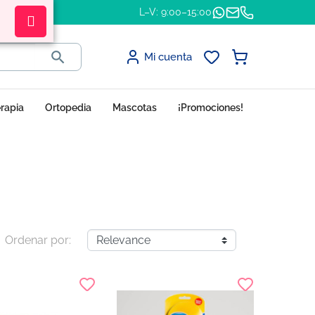
L–V: 9:00–15:00

Mi cuenta
erapia
Ortopedia
Mascotas
¡Promociones!
Ordenar por: