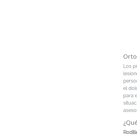
Orto
Los p
lesion
person
el do
para e
situa
aseso
¿Qué
Rodill