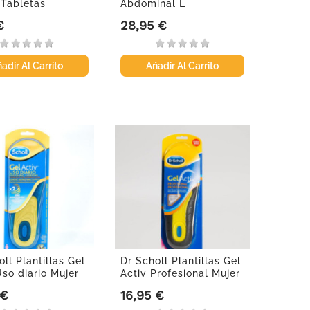
 Tabletas
Abdominal L
oras,...
€
28,95 €
Precio
adir Al Carrito
Añadir Al Carrito
ll Plantillas Gel
Dr Scholl Plantillas Gel
Uso diario Mujer
Activ Profesional Mujer
 €
16,95 €
Precio