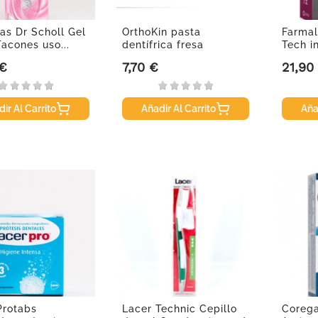
las Dr Scholl Gel
OrthoKin pasta
Farmal
Tacones uso...
dentífrica fresa
Tech in
mentolada, 75ml.
 €
7,70 €
21,90
Precio
Precio
ir Al Carrito
Añadir Al Carrito
Aña
Protabs
Lacer Technic Cepillo
Corega