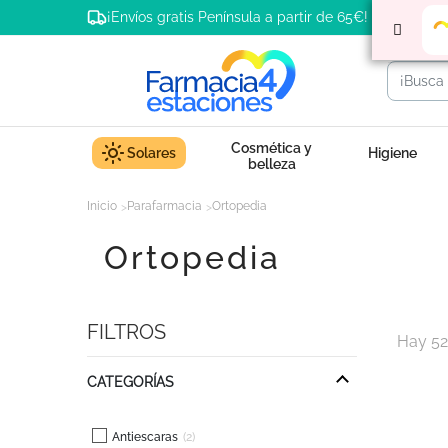
¡Envíos gratis Península a partir de 65€!
Cosmética y
Solares
Higiene
belleza
Inicio
Parafarmacia
Ortopedia
Ortopedia
FILTROS
Hay 52
CATEGORÍAS
Antiescaras
2