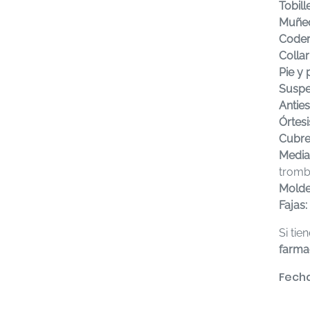
Tobill
Muñeq
Coder
Collar
Pie y 
Suspe
Anties
Órtesi
Cubre
Medias
tromb
Molde
Fajas:
Si ti
farma
Fecha