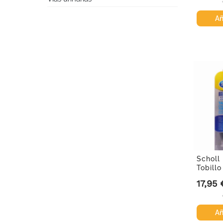
Añ
Scholl 
Tobillo
17,95 
Precio
Añ