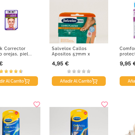
ck Corrector
Salvelox Callos
Comfor
 orejas, piel...
Apositos 57mm x
protec
19mm, 10Uds.
recubri
 €
4,95 €
9,95 
Precio
Precio
ir Al Carrito
Añadir Al Carrito
Aña