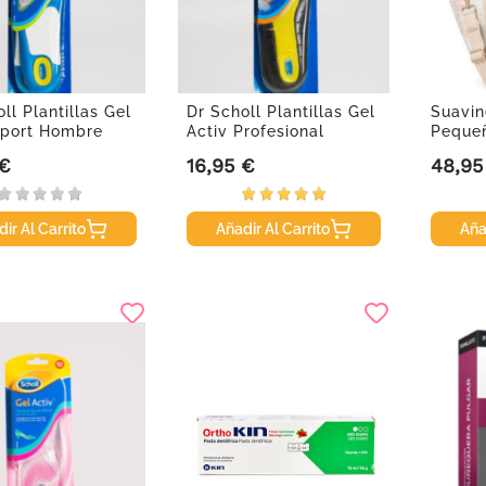
ll Plantillas Gel
Dr Scholl Plantillas Gel
Suavin
Sport Hombre
Activ Profesional
Pequeñ
Hombre
 €
16,95 €
48,95
Precio
Precio
ir Al Carrito
Añadir Al Carrito
Aña