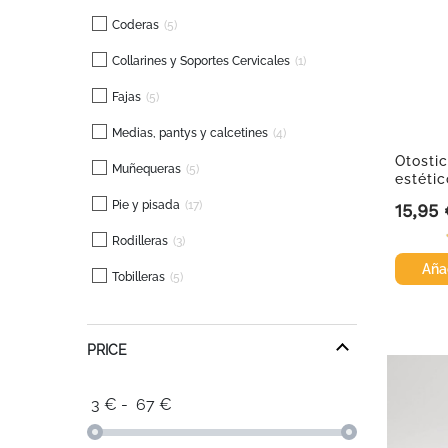
Coderas
5
Collarines y Soportes Cervicales
1
Fajas
5
Medias, pantys y calcetines
4
Otosti
Muñequeras
5
estético
Pie y pisada
17
15,95
Precio
Rodilleras
3
Añad
Tobilleras
5
PRICE
3
€
-
67
€