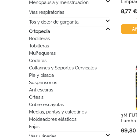
Limpia
Menopausia y menstruación
dentale
8,77 €
Precio
Vías respiratorias

Tos y dolor de garganta
Añ

Ortopedia
Rodilleras
Tobilleras
Muñequeras
Coderas
Collarines y Soportes Cervicales
Pie y pisada
Suspensorios
Antiescaras
Órtesis
Cubre escayolas
Medias, pantys y calcetines
3M FU
Moldeadores elásticos
Lumba
Fajas

69,80
Precio
Vías urinarias