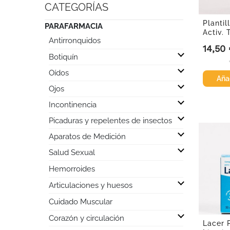
CATEGORÍAS
Plantil
PARAFARMACIA
Activ. 
Antirronquidos

14,50
Precio
Botiquín

Oídos

Añad
Ojos

Incontinencia

Picaduras y repelentes de insectos

Aparatos de Medición

Salud Sexual
Hemorroides

Articulaciones y huesos
Cuidado Muscular

Corazón y circulación

Lacer 