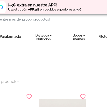
Regístrate
y obtén
puntos
por tus compras
¡-3€ extra en nuestra APP!
Usa el cupón
APP34E
en pedidos superiores a 50€
Dietética y
Bebés y
Parafarmacia
Fitot
Nutrición
mamás
 productos.