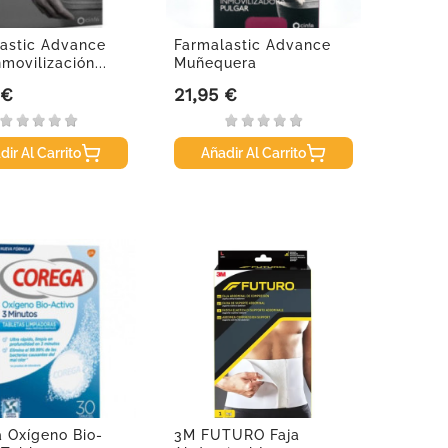
astic Advance
Farmalastic Advance
movilización...
Muñequera
Inmovilizadora...
 €
21,95 €
Precio
dir Al Carrito
Añadir Al Carrito
 Oxígeno Bio-
3M FUTURO Faja