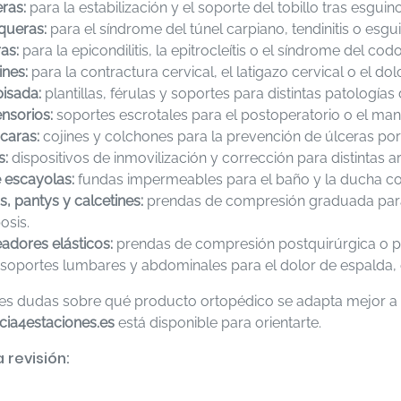
eras:
para la estabilización y el soporte del tobillo tras esguin
ueras:
para el síndrome del túnel carpiano, tendinitis o esg
as:
para la epicondilitis, la epitrocleítis o el síndrome del codo
ines:
para la contractura cervical, el latigazo cervical o el dol
pisada:
plantillas, férulas y soportes para distintas patologías 
nsorios:
soportes escrotales para el postoperatorio o el mane
caras:
cojines y colchones para la prevención de úlceras po
s:
dispositivos de inmovilización y corrección para distintas ar
 escayolas:
fundas impermeables para el baño y la ducha con
, pantys y calcetines:
prendas de compresión graduada para l
osis.
adores elásticos:
prendas de compresión postquirúrgica o po
soportes lumbares y abdominales para el dolor de espalda, el
enes dudas sobre qué producto ortopédico se adapta mejor a 
cia4estaciones.es
está disponible para orientarte.
 revisión: