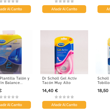
adir Al Carrito
Añadir Al Carrito
Añ
Plantilla Talón y
Dr Scholl Gel Activ
Scholl 
 In Balance...
Tacón Muy Alto
Tobillo
€
14,40 €
18,50
Precio
Precio
adir Al Carrito
Añadir Al Carrito