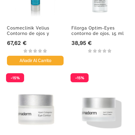
Cosmeclinik Velius
Filorga Optim-Eyes
Contorno de ojos y
contorno de ojos, 15 ml
labios,...
+...
67,62 €
38,95 €
Precio
Precio
Añadir Al Carrito
-15%
-15%