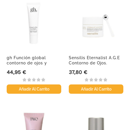
gh Función global
Sensilis Eternalist A.G.E
contorno de ojos y
Contorno de Ojos.
labios, 30 ml
44,95 €
37,80 €
Precio
Precio
Añadir Al Carrito
Añadir Al Carrito