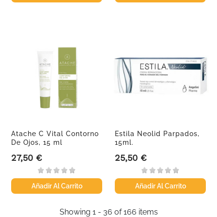
Atache C Vital Contorno
Estila Neolid Parpados,
De Ojos, 15 ml
15ml.
27,50 €
25,50 €
Precio
Precio
Añadir Al Carrito
Añadir Al Carrito
Showing 1 - 36 of 166 items