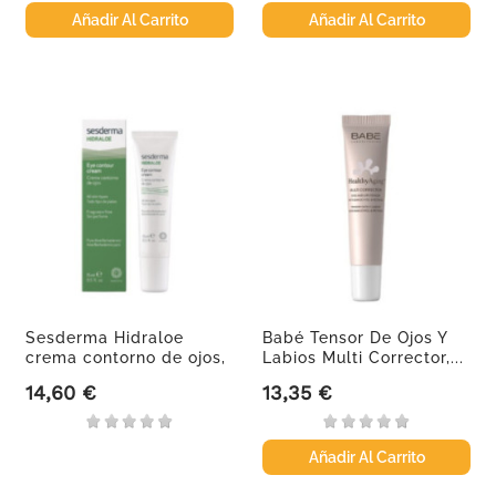
Añadir Al Carrito
Añadir Al Carrito
Sesderma Hidraloe
Babé Tensor De Ojos Y
crema contorno de ojos,
Labios Multi Corrector,...
15 ml
14,60 €
13,35 €
Precio
Precio
Añadir Al Carrito