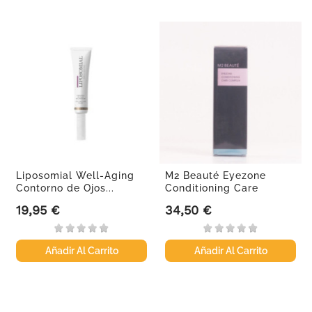
Liposomial Well-Aging
M2 Beauté Eyezone
Contorno de Ojos...
Conditioning Care
Complex, 8ml.
19,95 €
34,50 €
Precio
Precio
Añadir Al Carrito
Añadir Al Carrito