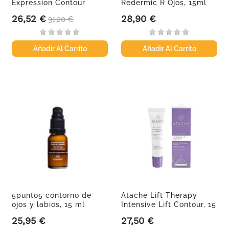
Expression Contour
Redermic R Ojos, 15ml
contorno de...
26,52 €
28,90 €
Precio
Precio base
Precio
31,20 €
Añadir Al Carrito
Añadir Al Carrito
5punto5 contorno de
Atache Lift Therapy
ojos y labios, 15 ml
Intensive Lift Contour, 15
ml
25,95 €
27,50 €
Precio
Precio