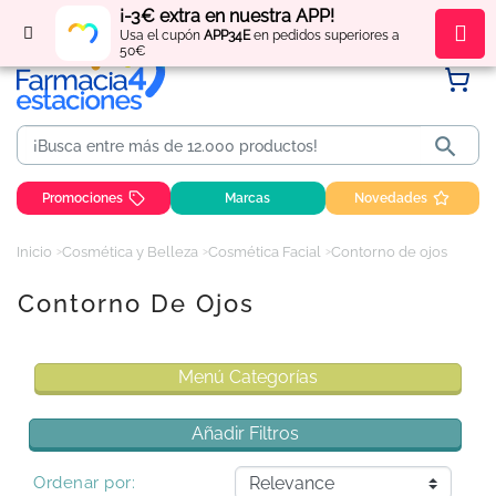
¡-3€ extra en nuestra APP!
Regístrate
y obtén
puntos
por tus compras
Usa el cupón
APP34E
en pedidos superiores a
50€

Promociones
Marcas
Novedades
Inicio
Cosmética y Belleza
Cosmética Facial
Contorno de ojos
Contorno De Ojos
Menú Categorías
Añadir Filtros
Ordenar por: