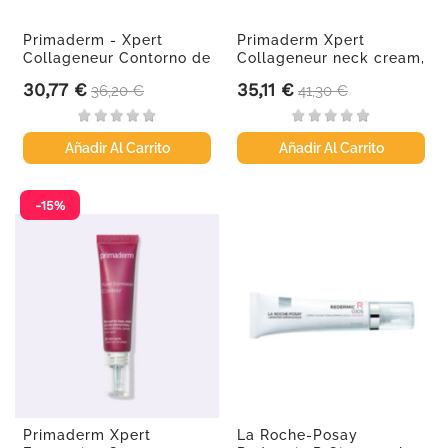
Primaderm - Xpert
Primaderm Xpert
Collageneur Contorno de
Collageneur neck cream,
ojos...
50 ml
30,77 €
35,11 €
Precio
Precio base
Precio
Precio base
36,20 €
41,30 €
Añadir Al Carrito
Añadir Al Carrito
-15%
Primaderm Xpert
La Roche-Posay