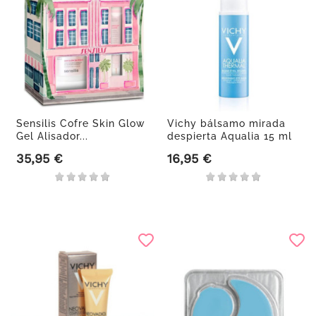
Sensilis Cofre Skin Glow
Vichy bálsamo mirada
Gel Alisador...
despierta Aqualia 15 ml
35,95 €
16,95 €
Precio
Precio