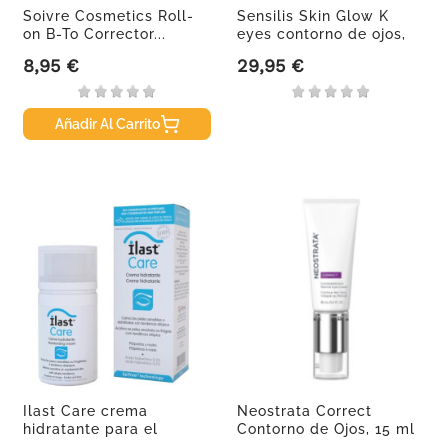
Soivre Cosmetics Roll-
Sensilis Skin Glow K
on B-To Corrector...
eyes contorno de ojos,
15 ml
8,95 €
29,95 €
Precio
Precio
Añadir Al Carrito
Ilast Care crema
Neostrata Correct
hidratante para el
Contorno de Ojos, 15 ml
párpado, 30 ml