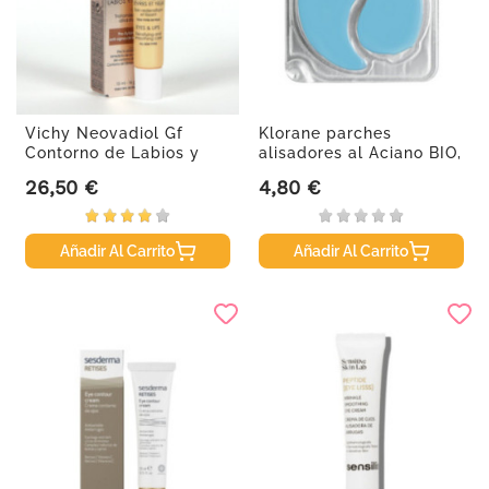
Vichy Neovadiol Gf
Klorane parches
Contorno de Labios y
alisadores al Aciano BIO,
Ojos, 15ml
2...
26,50 €
4,80 €
Precio
Precio
Añadir Al Carrito
Añadir Al Carrito