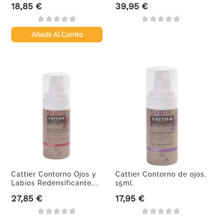
18,85 €
39,95 €
Precio
Precio
Añadir Al Carrito
Cattier Contorno Ojos y
Cattier Contorno de ojos,
Labios Redensificante,...
15ml.
27,85 €
17,95 €
Precio
Precio