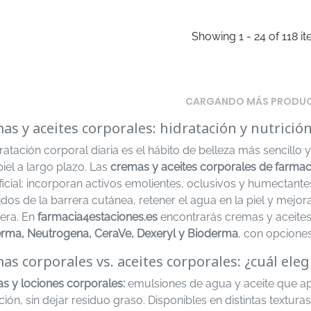
Showing 1 - 24 of 118 i
CARGANDO MÁS PRODU
as y aceites corporales: hidratación y nutrició
ratación corporal diaria es el hábito de belleza más sencillo
piel a largo plazo. Las
cremas y aceites corporales de farmac
icial: incorporan activos emolientes, oclusivos y humectante
pidos de la barrera cutánea, retener el agua en la piel y mejo
era. En
farmacia4estaciones.es
encontrarás cremas y aceite
rma, Neutrogena, CeraVe, Dexeryl y Bioderma
, con opciones
as corporales vs. aceites corporales: ¿cuál eleg
s y lociones corporales:
emulsiones de agua y aceite que ap
ión, sin dejar residuo graso. Disponibles en distintas textu