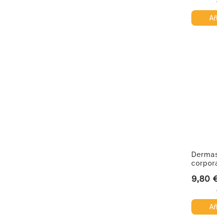
Añ
Dermas
corpora
9,80 
Precio
Añ