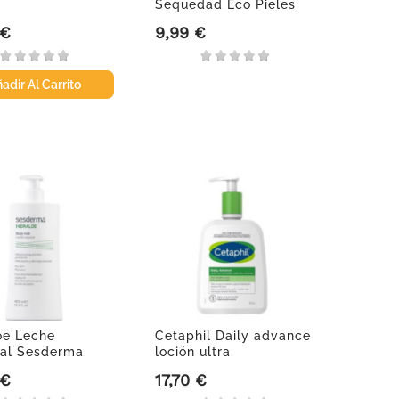
Sequedad Eco Pieles
Sens....
 €
9,99 €
Precio
adir Al Carrito
oe Leche
Cetaphil Daily advance
al Sesderma.
loción ultra
.
hidratante,...
 €
17,70 €
Precio