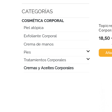
CATEGORÍAS
COSMÉTICA CORPORAL
Topicr
Piel atópica
Corpor
hidrata
Exfoliante Corporal
18,50
Precio
Crema de manos

Pies
Añad

Tratamientos Corporales
Cremas y Aceites Corporales