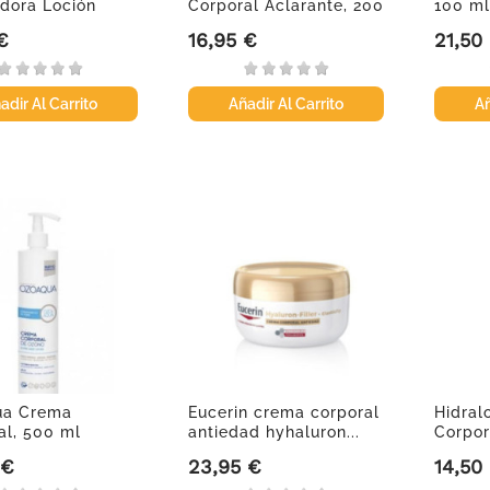
dora Loción
Corporal Aclarante, 200
100 ml
l...
ml
€
16,95 €
21,50
Precio
Precio
adir Al Carrito
Añadir Al Carrito
Añ
ua Crema
Eucerin crema corporal
Hidral
al, 500 ml
antiedad hyhaluron...
Corpor
400 ml
 €
23,95 €
14,50
Precio
Precio