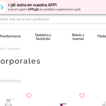
Regístrate
y obtén
puntos
por tus compras
¡-3€ extra en nuestra APP!
Usa el cupón
APP34E
en pedidos superiores a 50€
Dietética y
Bebés y
Parafarmacia
Fitot
Nutrición
mamás
ites Corporales
Corporales
8 productos.