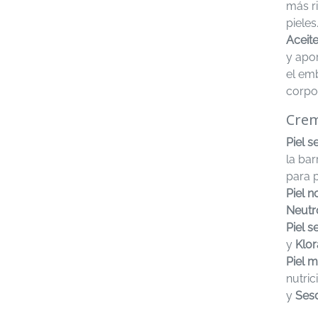
más ri
pieles
Aceite
y apo
el em
corpo
Crem
Piel 
la ba
para p
Piel n
Neutr
Piel s
y
Klo
Piel 
nutric
y
Ses