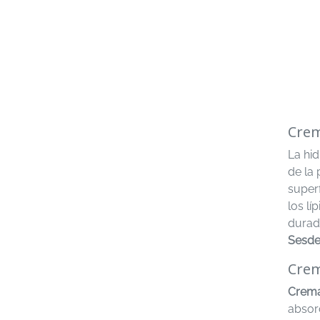
Crem
La hid
de la 
superf
los lí
durad
Sesde
Crem
Crema
absorc