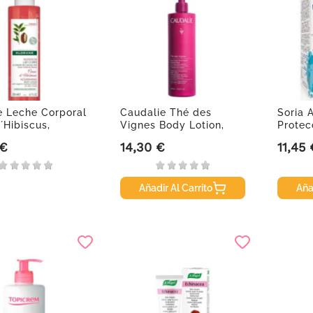
e Leche Corporal
Caudalie Thé des
Soria 
´Hibiscus,
Vignes Body Lotion,
Protec
400ml.
 €
14,30 €
11,45 
Precio
Precio
Añadir Al Carrito
Aña