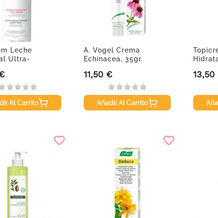
em Leche
A. Vogel Crema
Topicr
al Ultra-
Echinacea, 35gr.
Hidrat
nte, 1000 ml.
nacarad
 €
11,50 €
13,50
Precio
Precio
ir Al Carrito
Añadir Al Carrito
Aña