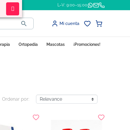
L–V: 9:00–15:00

Mi cuenta
erapia
Ortopedia
Mascotas
¡Promociones!
Ordenar por: