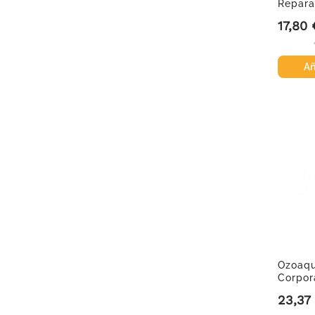
Repara
Corpora
17,80 
Precio
Añ
Ozoaq
Corpor
23,37
Precio