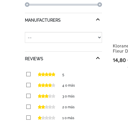
MANUFACTURERS
Kloran
Fleur D
400ml.
REVIEWS
14,80
Precio
5
4 o más
3 o más
2 o más
1 o más