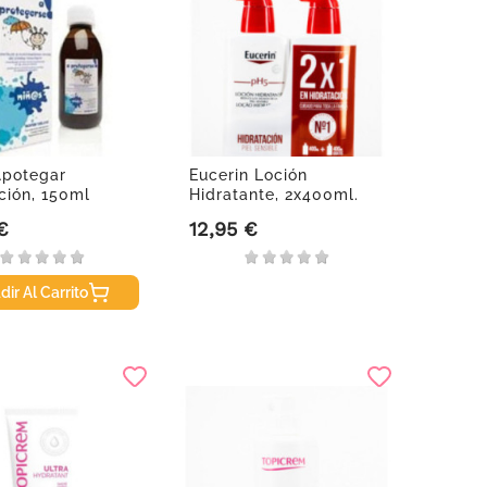
Apotegar
Eucerin Loción
ción, 150ml
Hidratante, 2x400ml.
€
12,95 €
Precio
dir Al Carrito