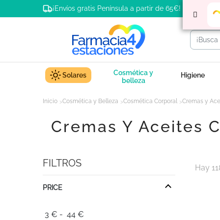
¡Envíos gratis Península a partir de 65€!
Cosmética y
Solares
Higiene
belleza
Inicio
Cosmética y Belleza
Cosmética Corporal
Cremas y Ace
Cremas Y Aceites 
FILTROS
Hay 11
PRICE
3
€
-
44
€