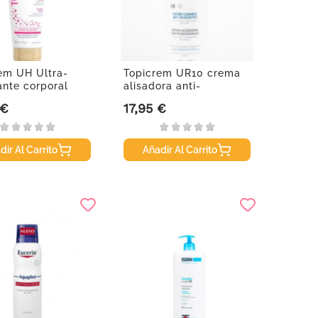
em UH Ultra-
Topicrem UR10 crema
ante corporal
alisadora anti-
a,...
rugosidades,...
 €
17,95 €
Precio
dir Al Carrito
Añadir Al Carrito