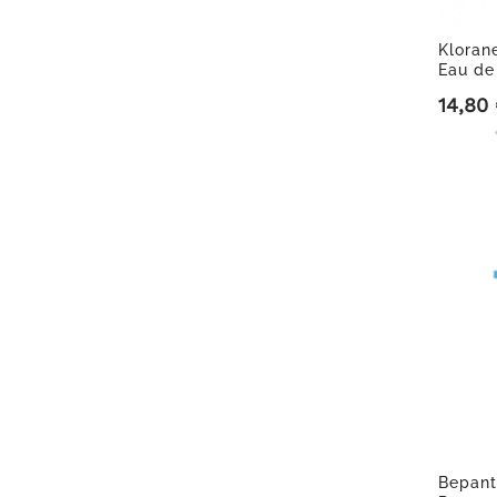
Kloran
Eau de
14,80
Precio
Bepant