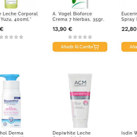
e Leche Corporal
A. Vogel Bioforce
Euceri
 Yuzu, 400ml.*
Crema 7 hierbas, 35gr.
Spray
Corpor
 €
13,90 €
22,80
Precio
Precio
Añadir Al Carrito
Aña
hol Derma
Depiwhite Leche
Isdin 