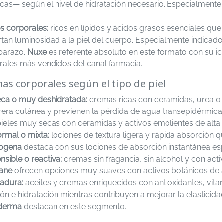
cas— según el nivel de hidratación necesario. Especialmente 
.
s corporales:
ricos en lípidos y ácidos grasos esenciales que
rtan luminosidad a la piel del cuerpo. Especialmente indica
barazo.
Nuxe
es referente absoluto en este formato con su ic
rales más vendidos del canal farmacia.
as corporales según el tipo de piel
seca o muy deshidratada:
cremas ricas con ceramidas, urea o 
rrera cutánea y previenen la pérdida de agua transepidérmica
ieles muy secas con ceramidas y activos emolientes de alta e
ormal o mixta:
lociones de textura ligera y rápida absorción q
ogena
destaca con sus lociones de absorción instantánea esp
ensible o reactiva:
cremas sin fragancia, sin alcohol y con activ
rane
ofrecen opciones muy suaves con activos botánicos de al
madura:
aceites y cremas enriquecidos con antioxidantes, vita
ión e hidratación mientras contribuyen a mejorar la elasticida
derma
destacan en este segmento.