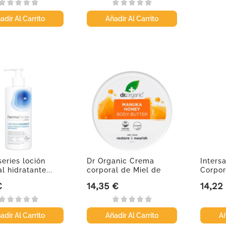
adir Al Carrito
Añadir Al Carrito
eries loción
Dr Organic Crema
Inters
l hidratante...
corporal de Miel de
Corpor
Manuka,...
€
14,35 €
14,22
Precio
Precio
adir Al Carrito
Añadir Al Carrito
Añ