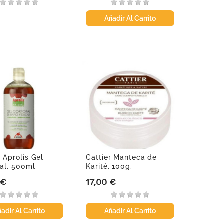
Añadir Al Carrito
a Aprolis Gel
Cattier Manteca de
al, 500ml
Karité, 100g.
 €
17,00 €
Precio
adir Al Carrito
Añadir Al Carrito