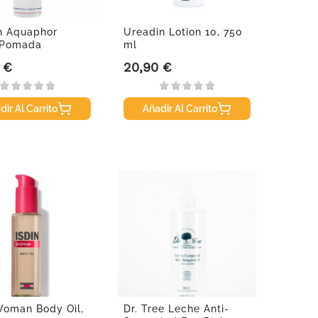
n Aquaphor
Ureadin Lotion 10, 750
 Pomada
ml
al, 250 ml.
 €
20,90 €
Precio
dir Al Carrito
Añadir Al Carrito
Woman Body Oil,
Dr. Tree Leche Anti-