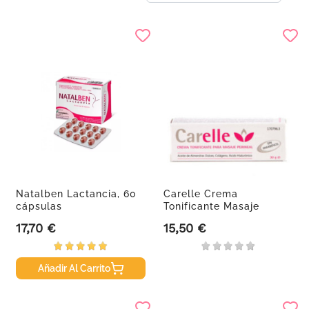
Natalben Lactancia, 60
Carelle Crema
cápsulas
Tonificante Masaje
Perineal, 30g.
17,70 €
15,50 €
Precio
Precio
Añadir Al Carrito