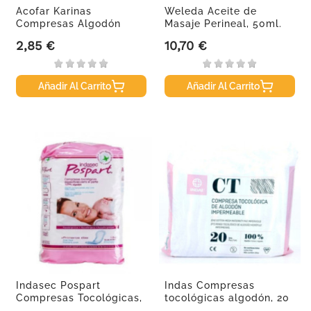
Acofar Karinas
Weleda Aceite de
Compresas Algodón
Masaje Perineal, 50ml.
2,85 €
10,70 €
Precio
Precio
Añadir Al Carrito
Añadir Al Carrito
Indasec Pospart
Indas Compresas
Compresas Tocológicas,
tocológicas algodón, 20
12U.
uds.