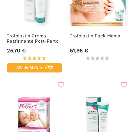
Trofolastin Crema
Trofolastin Pack Mamá
Reafirmante Post-Parto,
200 ml.
25,70 €
51,95 €
Precio
Precio
Añadir Al Carrito