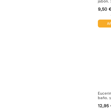
jabón, 
9,50 
Precio
Añ
Euceri
baño, 1
12,95
Precio