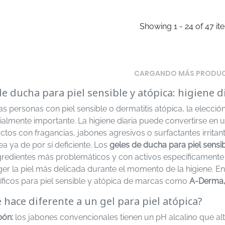
Showing 1 - 24 of 47 it
CARGANDO MÁS PRODU
de ducha para piel sensible y atópica: higiene di
as personas con piel sensible o dermatitis atópica, la elecci
almente importante. La higiene diaria puede convertirse en un
ctos con fragancias, jabones agresivos o surfactantes irri
a ya de por sí deficiente. Los
geles de ducha para piel sensi
ngredientes más problemáticos y con activos específicamente
ger la piel más delicada durante el momento de la higiene. E
íficos para piel sensible y atópica de marcas como
A-Derma, 
 hace diferente a un gel para piel atópica?
bón:
los jabones convencionales tienen un pH alcalino que alte