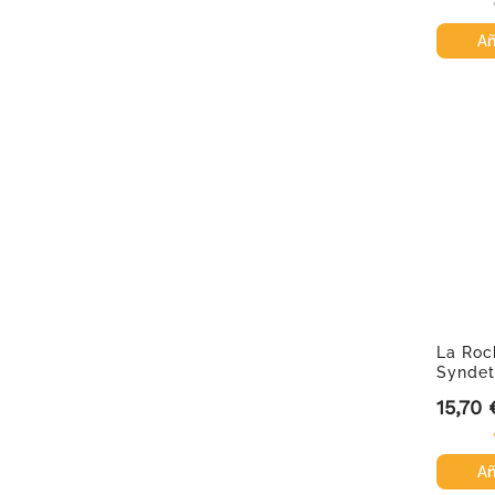
Añ
La Roc
Syndet
15,70 
Precio
Añ