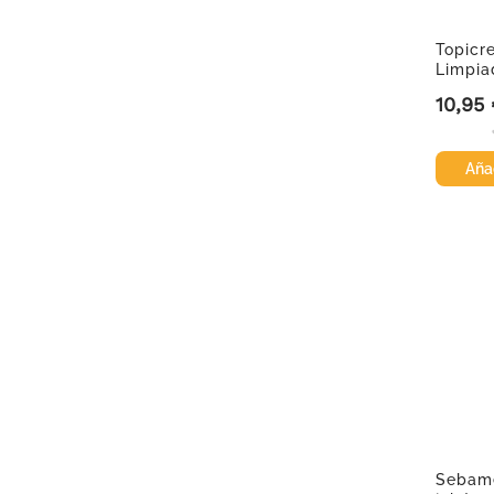
Topicr
Limpia
Sobree
10,95
Precio
500ml
Añad
Sebame