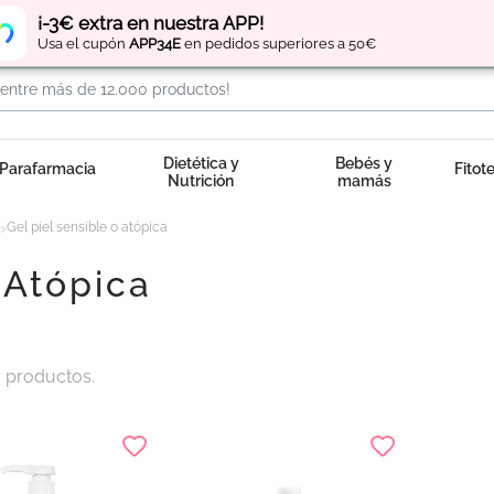
Regístrate
y obtén
puntos
por tus compras
¡-3€ extra en nuestra APP!
Usa el cupón
APP34E
en pedidos superiores a 50€
Dietética y
Bebés y
Parafarmacia
Fitot
Nutrición
mamás
Gel piel sensible o atópica
 Atópica
 productos.