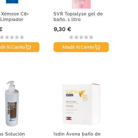
e Xémose C8+
SVR Topialyse gel de
 Limpiador
baño, 1 litro
te,...
€
9,30 €
Precio
dir Al Carrito
Añadir Al Carrito
us Solución
Isdin Avena baño de