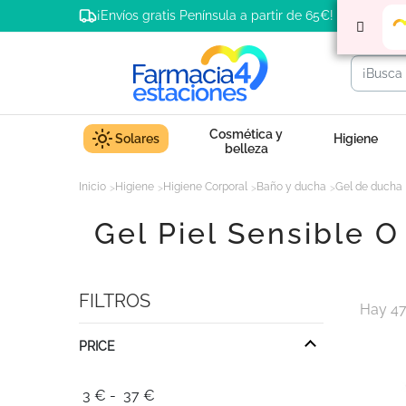
¡Envíos gratis Península a partir de 65€!
Cosmética y
Solares
Higiene
belleza
Inicio
Higiene
Higiene Corporal
Baño y ducha
Gel de ducha
Gel Piel Sensible O
FILTROS
Hay 47
PRICE
3
€
-
37
€