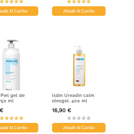
adir Al Carrito
Añadir Al Carrito
 Piel gel de
Isdin Ureadin calm
750 ml
oleogel, 400 ml
 €
16,90 €
Precio
adir Al Carrito
Añadir Al Carrito