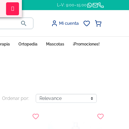
L–V: 9:00–15:00

Mi cuenta
erapia
Ortopedia
Mascotas
¡Promociones!
Ordenar por: