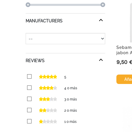
MANUFACTURERS
Sebame
jabon A
REVIEWS
9,50 
Precio
5
Añad
4 o más
3 o más
2 o más
1 o más