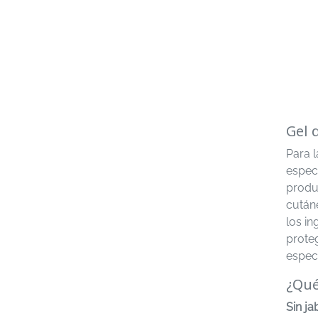
Gel 
Para l
especi
produ
cutáne
los i
prote
espec
¿Qué
Sin ja