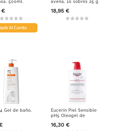
sa, 500ml.
avena, 10 sobres 25 g
 €
18,95 €
Precio
adir Al Carrito
T4 Gel de baño,
Eucerin Piel Sensible
pH5 Oleogel de
Ducha,...
 €
16,30 €
Precio