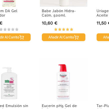
em DA Gel
Babe Jabón Hidra-
Uriag
dor
Calm, 500ml.
Aceite
ngrasante
Calman
 €
10,60 €
11,50 
Precio
Precio
ir Al Carrito
Añadir Al Carrito
Aña
d Emulsión sin
Eucerin pH5 Gel de
Tar-Pl