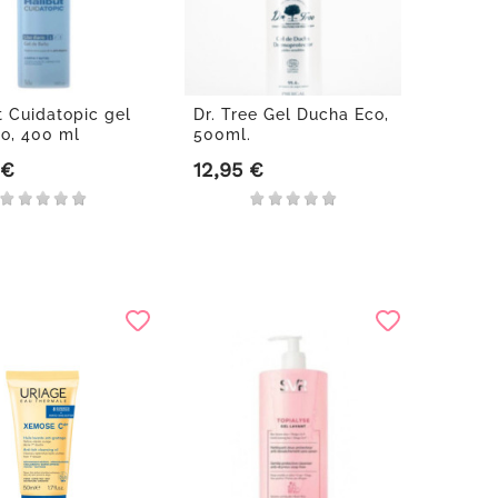
t Cuidatopic gel
Dr. Tree Gel Ducha Eco,
o, 400 ml
500ml.
 €
12,95 €
Precio