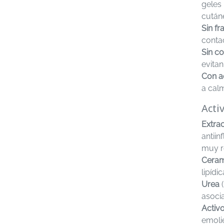
geles 
cután
Sin fr
contac
Sin co
evitan
Con a
a calm
Acti
Extra
antiin
muy r
Ceram
lipídi
Urea
(
asocia
Activ
emolie