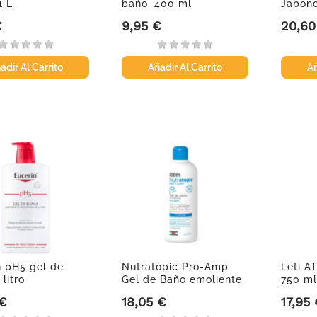
1 L
baño, 400 ml
Jabono
€
9,95 €
20,60
Precio
Precio
adir Al Carrito
Añadir Al Carrito
Añ
n pH5 gel de
Nutratopic Pro-Amp
Leti A
 litro
Gel de Baño emoliente,
750 ml
400ml.
 €
18,05 €
17,95
Precio
Precio