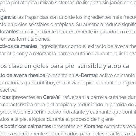
para piel atópica utilizan sistemas de limpieza sin jabón con p
eo.
agancia:
las fragancias son uno de los ingredientes más frec
to en pieles sensibles o atópicas. Su ausencia reduce signific
lorantes:
otro ingrediente frecuentemente implicado en reacc
 en sus formulaciones.
ctivos calmantes:
ingredientes como el extracto de avena rhe
ar el picor y a reforzar la barrera cutánea durante la limpieza
vos clave en geles para piel sensible y atópica
cto de avena rhealba
(presente en
A-Derma
): activo calmant
flamatorias que contribuyen a aliviar el picor durante la higi
eactiva.
idas
(presentes en
CeraVe
): refuerzan la barrera cutánea du
ca característica de la piel atópica y reduciendo la pérdida d
presente en
Eucerin
): activo hidratante y calmante que contr
dos a la piel atópica durante el proceso de higiene.
os botánicos calmantes
(presentes en
Klorane
): extractos ve
ntes especialmente seleccionados para pieles reactivas o con 