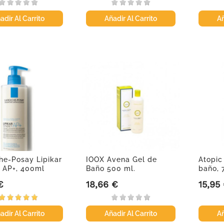
adir Al Carrito
Añadir Al Carrito
Añ
he-Posay Lipikar
IOOX Avena Gel de
Atopic
 AP+, 400ml
Baño 500 ml.
baño, 
€
18,66 €
15,95
Precio
Precio
adir Al Carrito
Añadir Al Carrito
Añ