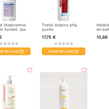
d Atopicontrol
Trietal Atópico pH5,
Halibu
ño Syndet, 750
500ml.
de bañ
€
17,75 €
10,88
Precio
Precio
ir Al Carrito
Añadir Al Carrito