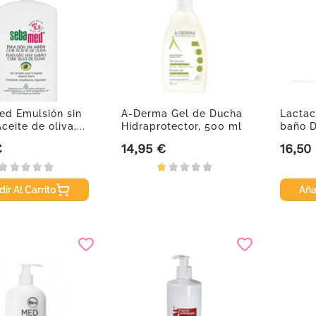
d Emulsión sin
A-Derma Gel de Ducha
Lactac
ceite de oliva,...
Hidraprotector, 500 ml
baño D
€
14,95 €
16,50
Precio
Precio
ir Al Carrito
Aña