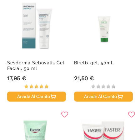
Sesderma Sebovalis Gel
Biretix gel, 50ml.
Facial, 50 ml
17,95 €
21,50 €
Precio
Precio
Añadir Al Carrito
Añadir Al Carrito