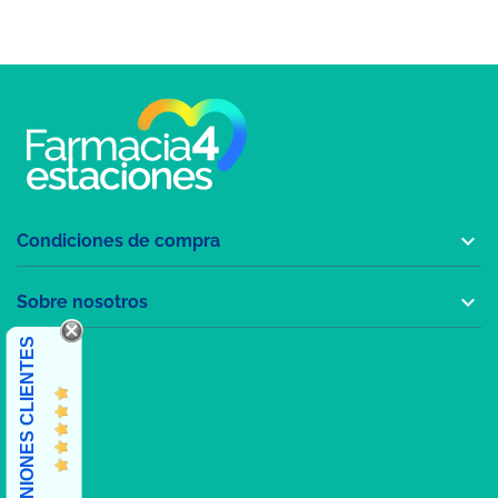

Condiciones de compra

Sobre nosotros
OPINIONES CLIENTES