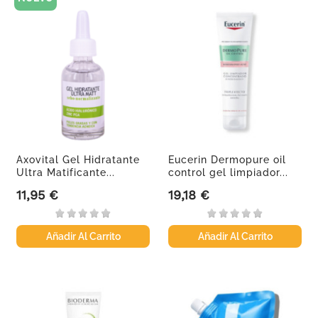
Axovital Gel Hidratante
Eucerin Dermopure oil
Ultra Matificante...
control gel limpiador...
11,95 €
19,18 €
Precio
Precio
Añadir Al Carrito
Añadir Al Carrito