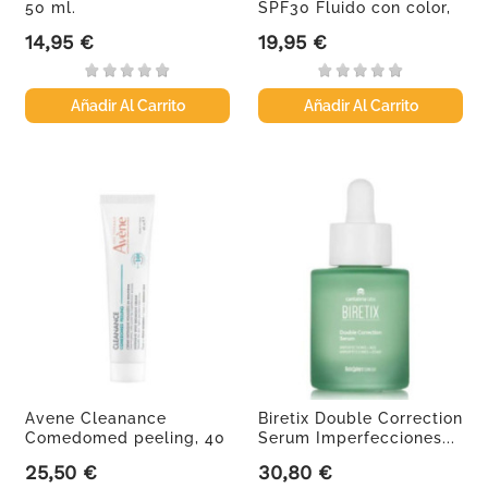
50 ml.
SPF30 Fluido con color,
50 ml
14,95 €
19,95 €
Precio
Precio
Añadir Al Carrito
Añadir Al Carrito
Avene Cleanance
Biretix Double Correction
Comedomed peeling, 40
Serum Imperfecciones...
ml
25,50 €
30,80 €
Precio
Precio