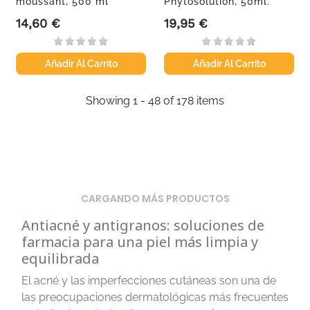
moussant, 500 ml
Phytosolution, 50ml.
14,60 €
19,95 €
Precio
Precio
Añadir Al Carrito
Añadir Al Carrito
Showing 1 - 48 of 178 items
CARGANDO MÁS PRODUCTOS
Antiacné y antigranos: soluciones de
farmacia para una piel más limpia y
equilibrada
El acné y las imperfecciones cutáneas son una de
las preocupaciones dermatológicas más frecuentes