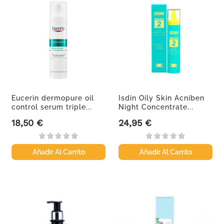
Eucerin dermopure oil
Isdin Oily Skin Acniben
control serum triple...
Night Concentrate...
18,50 €
24,95 €
Precio
Precio
Añadir Al Carrito
Añadir Al Carrito