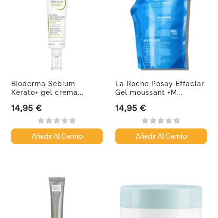
Bioderma Sebium
La Roche Posay Effaclar
Kerato+ gel crema...
Gel moussant +M...
14,95 €
14,95 €
Precio
Precio
Añadir Al Carrito
Añadir Al Carrito