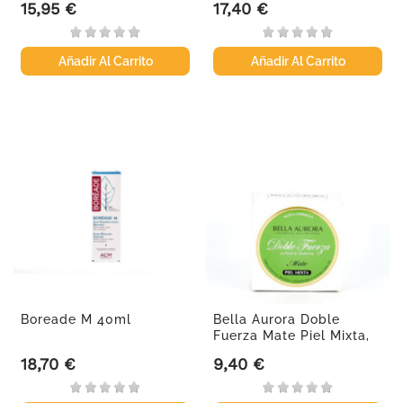
15,95 €
17,40 €
Precio
Precio
Añadir Al Carrito
Añadir Al Carrito
Boreade M 40ml
Bella Aurora Doble
Fuerza Mate Piel Mixta,
30ml.
18,70 €
9,40 €
Precio
Precio