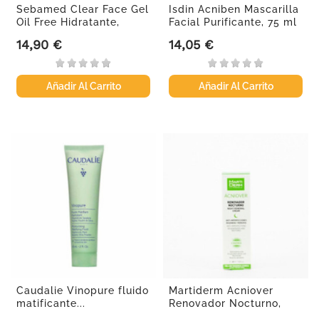
Sebamed Clear Face Gel
Isdin Acniben Mascarilla
Oil Free Hidratante,
Facial Purificante, 75 ml
50ml.
14,90 €
14,05 €
Precio
Precio
Añadir Al Carrito
Añadir Al Carrito
Caudalie Vinopure fluido
Martiderm Acniover
matificante...
Renovador Nocturno,
40ml.