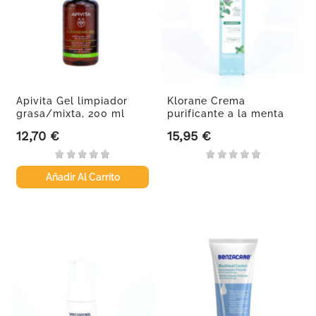
Apivita Gel limpiador
Klorane Crema
grasa/mixta, 200 ml
purificante a la menta
acuática...
12,70 €
15,95 €
Precio
Precio
Añadir Al Carrito