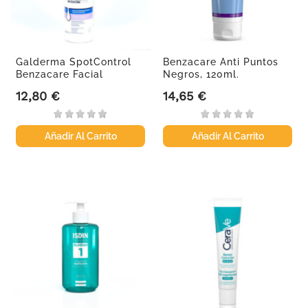
Galderma SpotControl
Benzacare Anti Puntos
Benzacare Facial
Negros, 120ml.
Espuma...
12,80 €
14,65 €
Precio
Precio
Añadir Al Carrito
Añadir Al Carrito