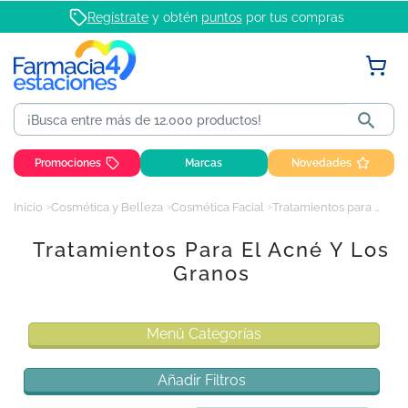
Regístrate
y obtén
puntos
por tus compras

Promociones
Marcas
Novedades
Inicio
Cosmética y Belleza
Cosmética Facial
Tratamientos para el acné y los granos
Tratamientos Para El Acné Y Los
Granos
Menú Categorías
Añadir Filtros