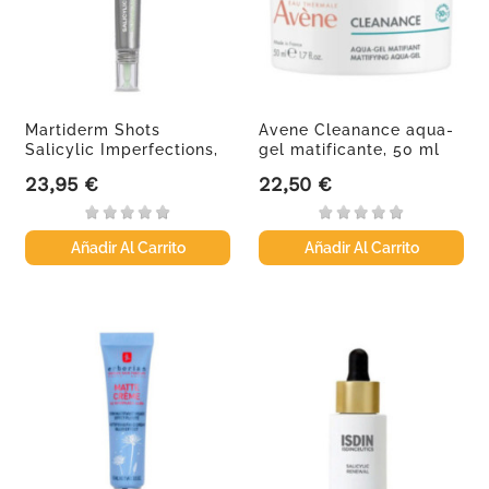
Martiderm Shots
Avene Cleanance aqua-
Salicylic Imperfections,
gel matificante, 50 ml
20 ml
23,95 €
22,50 €
Precio
Precio
Añadir Al Carrito
Añadir Al Carrito