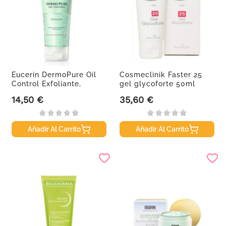
Eucerin DermoPure Oil
Cosmeclinik Faster 25
Control Exfoliante,
gel glycoforte 50ml
100ml.
14,50 €
35,60 €
Precio
Precio
Añadir Al Carrito
Añadir Al Carrito