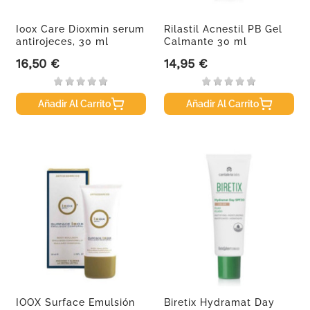
Ioox Care Dioxmin serum
Rilastil Acnestil PB Gel
antirojeces, 30 ml
Calmante 30 ml
16,50 €
14,95 €
Precio
Precio
Añadir Al Carrito
Añadir Al Carrito
IOOX Surface Emulsión
Biretix Hydramat Day