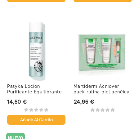
Patyka Loción
Martiderm Acniover
Purificante Equilibrante,
pack rutina piel acnéica
200 ml
14,50 €
24,95 €
Precio
Precio
Añadir Al Carrito
NUEVO