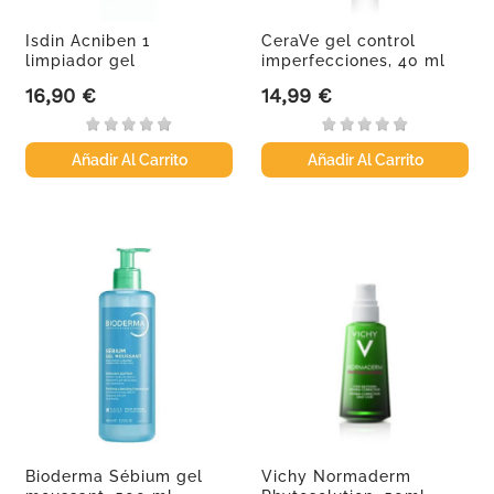
Isdin Acniben 1
CeraVe gel control
limpiador gel
imperfecciones, 40 ml
matificante, 400 ml
16,90 €
14,99 €
Precio
Precio
Añadir Al Carrito
Añadir Al Carrito
Bioderma Sébium gel
Vichy Normaderm