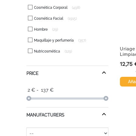
Cosmética Corporal
498
Cosmética Facial
1915
Hombre
29
Maquillaje y perfumería
357
Uriage
Nutricosmética
129
Limpia
12,75 
Precio
PRICE
Añad
2
€
-
137
€
MANUFACTURERS