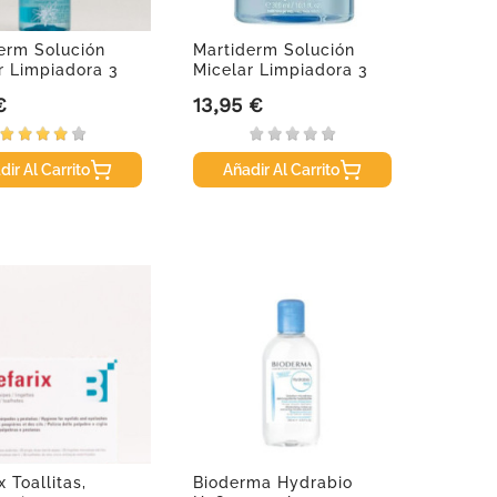
erm Solución
Martiderm Solución
r Limpiadora 3
Micelar Limpiadora 3
en 1,...
€
13,95 €
Precio
dir Al Carrito
Añadir Al Carrito
x Toallitas,
Bioderma Hydrabio