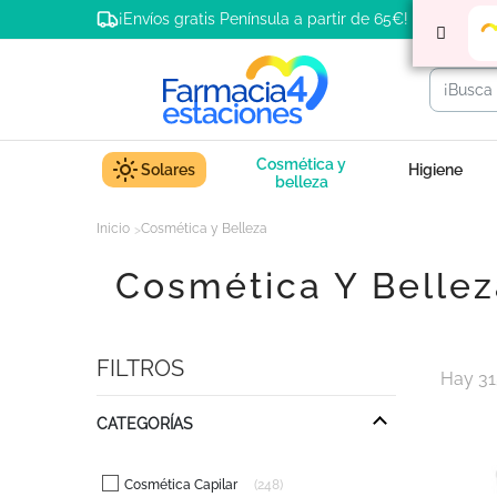
¡Envíos gratis Península a partir de 65€!
Cosmética y
Solares
Higiene
belleza
Inicio
Cosmética y Belleza
Cosmética Y Bellez
FILTROS
Hay 31
CATEGORÍAS
Cosmética Capilar
248