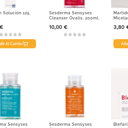
m Solución 125
Sesderma Sensyses
Martid
Cleanser Ovalis, 200ml.
Micela
en 1,...
 €
10,00 €
3,80 
Precio
Precio
ir Al Carrito
Aña
ma Sensyses
Sesderma Sensyses
Blefari