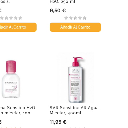
osis.
H2O, 250 ml
€
9,50 €
Precio
adir Al Carrito
Añadir Al Carrito
ma Sensibio H2O
SVR Sensifine AR Agua
ón micelar, 100
Micelar, 400ml.
€
11,95 €
Precio