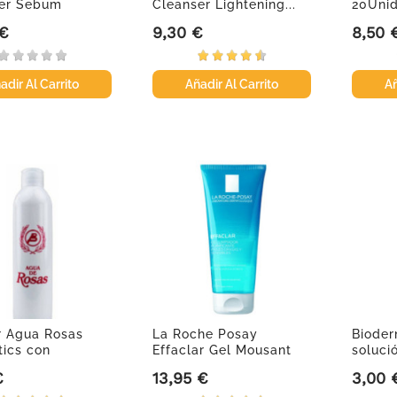
er Sebum
Cleanser Lightening...
20Unid
or, 200...
 €
9,30 €
8,50 
Precio
Precio
adir Al Carrito
Añadir Al Carrito
Añ
r Agua Rosas
La Roche Posay
Bioder
ics con
Effaclar Gel Mousant
soluci
dor,...
Limpiador...
ml
€
13,95 €
3,00 
Precio
Precio