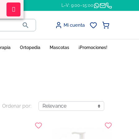
L–V: 9:00–15:00

Mi cuenta
erapia
Ortopedia
Mascotas
¡Promociones!
Ordenar por: