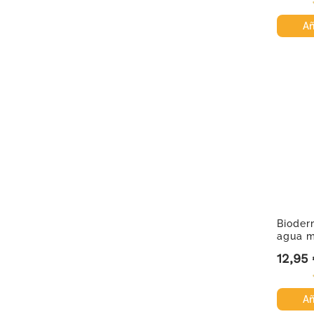
Añ
Bioder
agua m
12,95
Precio
Añ