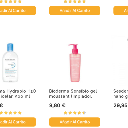
adir Al Carrito
Añadir Al Carrito
Añ
ma Hydrabio H2O
Bioderma Sensibio gel
Sesder
icelar, 500 ml
moussant limpiador,
nano g
200 ml
 €
9,80 €
29,95
Precio
Precio
adir Al Carrito
Añadir Al Carrito