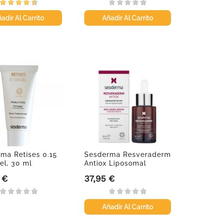
adir Al Carrito
Añadir Al Carrito
ma Retises 0.15
Sesderma Resveraderm
el, 30 ml
Antiox Liposomal
serum, 30 ml
 €
37,95 €
Precio
Añadir Al Carrito