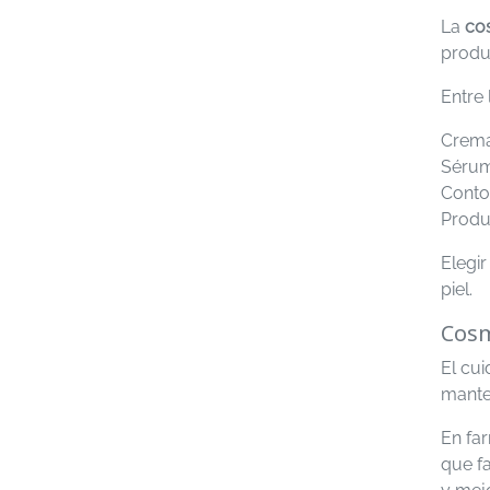
La
cos
produc
Entre 
Cremas
Sérums
Conto
Produ
Elegi
piel.
Cosm
El cui
manten
En fa
que f