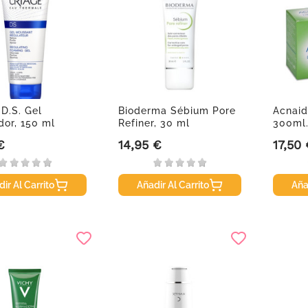
 D.S. Gel
Bioderma Sébium Pore
Acnaid
dor, 150 ml
Refiner, 30 ml
300ml
€
14,95 €
17,50
Precio
Precio
ir Al Carrito
Añadir Al Carrito
Aña