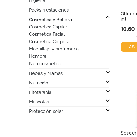
Higiene
Packs 4 estaciones
Olider

ml
Cosmética y Belleza
Cosmética Capilar
10,60
Precio
Cosmética Facial
Cosmética Corporal
Añad
Maquillaje y perfumería
Hombre
Nutricosmética

Bebés y Mamás

Nutrición

Fitoterapia

Mascotas

Protección solar
Sesder