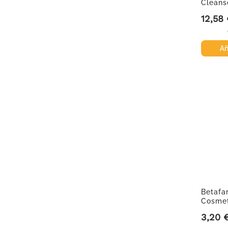
Cleans
Limpiad
12,58
Precio
Añ
Betafa
Cosmet
atomiza
3,20 
Precio