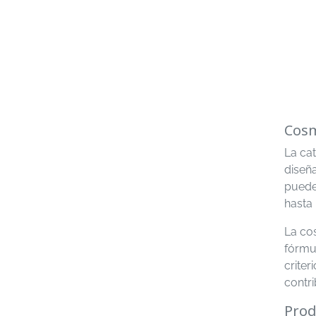
Cosm
La ca
diseñ
puede
hasta 
La co
fórmul
criter
contr
Prod