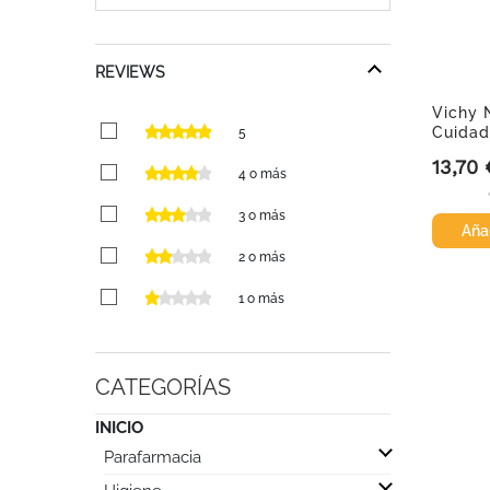
REVIEWS
Vichy
Cuidad
5
Active,.
13,70 
Precio
4 o más
3 o más
Añad
2 o más
1 o más
CATEGORÍAS

INICIO
Parafarmacia
