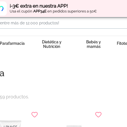
Regístrate
y obtén
puntos
por tus compras
¡-3€ extra en nuestra APP!
Usa el cupón
APP34E
en pedidos superiores a 50€
Dietética y
Bebés y
Parafarmacia
Fitot
Nutrición
mamás
a
59 productos.