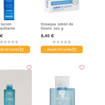
 loción
Ozoaqua Jabón de
uillante
Ozono, 100 g
te, 200 ml
 €
8,45 €
Precio
dir Al Carrito
Añadir Al Carrito