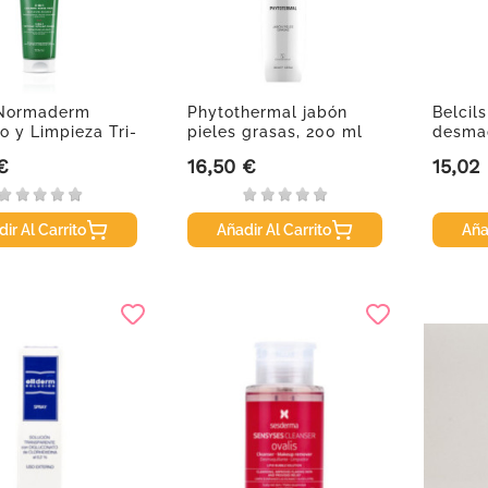
 Normaderm
Phytothermal jabón
Belcils
o y Limpieza Tri-
pieles grasas, 200 ml
desmaq
..
calman
€
16,50 €
15,02
Precio
Precio
ir Al Carrito
Añadir Al Carrito
Aña