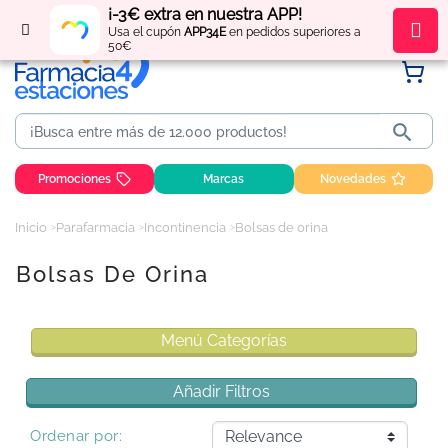
¡-3€ extra en nuestra APP!
Regístrate
y obtén
puntos
por tus compras
Usa el cupón
APP34E
en pedidos superiores a
50€

Promociones
Marcas
Novedades
Inicio
Parafarmacia
Incontinencia
Bolsas de orina
Bolsas De Orina
Menú Categorías
Añadir Filtros
Ordenar por: