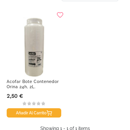
Acofar Bote Contenedor
Orina 24h, 2L.
2,50 €
Precio
Añadir Al Carrito
Showing 1 - 1 of 1 items