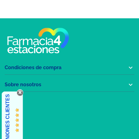

Condiciones de compra

Sobre nosotros
OPINIONES CLIENTES