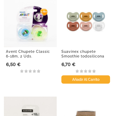
Avent Chupete Classic
Suavinex chupete
6-18m, 2 Uds.
Smoothie todosilicona
con...
6,50 €
6,70 €
Precio
Precio
Añadir Al Carrito