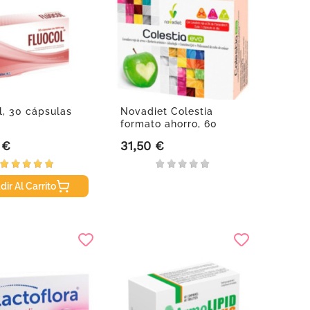
l, 30 cápsulas
Novadiet Colestia
formato ahorro, 60
cápsulas
 €
31,50 €
Precio
dir Al Carrito