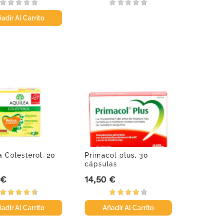
adir Al Carrito
a Colesterol, 20
Primacol plus, 30
cápsulas
 €
14,50 €
Precio
adir Al Carrito
Añadir Al Carrito