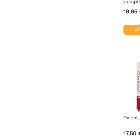
Comple
compri
19,95
Precio
Añ
Oxicol
17,50 
Precio