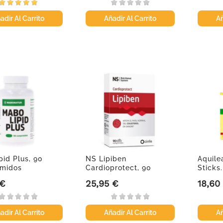
adir Al Carrito
Añadir Al Carrito
Añ
pid Plus, 90
NS Lipiben
Aquile
midos
Cardioprotect, 90
Sticks.
comprimidos
 €
25,95 €
18,60
Precio
Precio
adir Al Carrito
Añadir Al Carrito
Añ