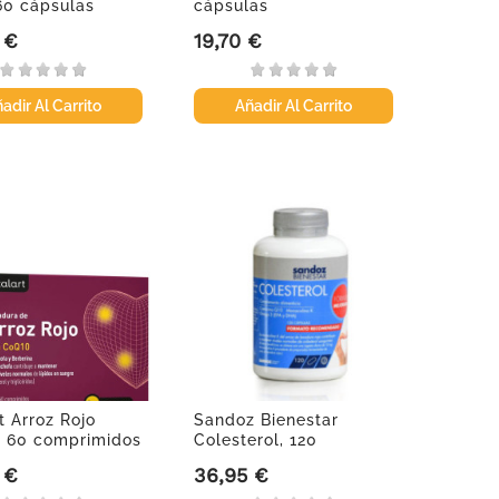
 60 cápsulas
cápsulas
 €
19,70 €
Precio
adir Al Carrito
Añadir Al Carrito
t Arroz Rojo
Sandoz Bienestar
 60 comprimidos
Colesterol, 120
cápsulas.
 €
36,95 €
Precio