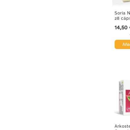
Soria N
28 cáp
14,50
Precio
Añad
Arkost