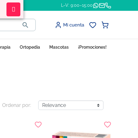
L–V: 9:00–15:00

Mi cuenta
erapia
Ortopedia
Mascotas
¡Promociones!
Ordenar por: