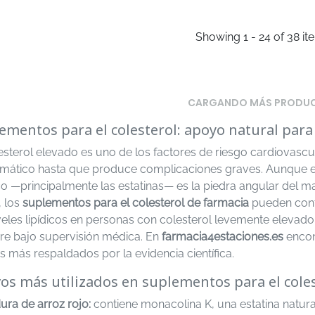
Showing 1 - 24 of 38 it
CARGANDO MÁS PRODU
ementos para el colesterol: apoyo natural para e
lesterol elevado es uno de los factores de riesgo cardiovasc
omático hasta que produce complicaciones graves. Aunque el
o —principalmente las estatinas— es la piedra angular del m
, los
suplementos para el colesterol de farmacia
pueden cont
iveles lipídicos en personas con colesterol levemente eleva
re bajo supervisión médica. En
farmacia4estaciones.es
encon
s más respaldados por la evidencia científica.
vos más utilizados en suplementos para el cole
ura de arroz rojo:
contiene monacolina K, una estatina natural