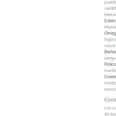
puede
cient
inter
Estero
intest
Omega
trigli
salud 
Berber
sangr
Polico
mante
Coenz
medic
asoci
Cons
Los s
de los