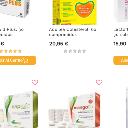
pid Plus, 30
Aquilea Colesterol, 60
Lactof
midos
comprimidos
30 sob
 €
20,95 €
15,90
Precio
Precio
ir Al Carrito
Aña