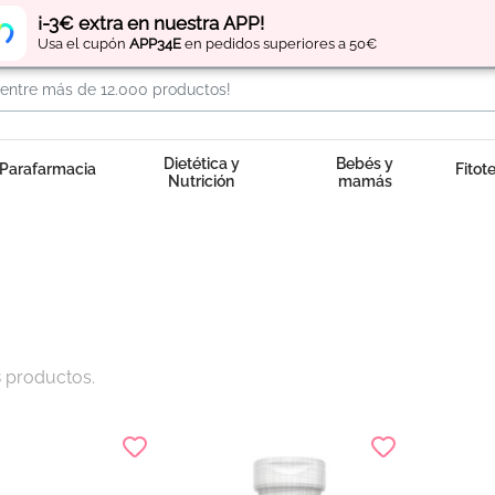
Regístrate
y obtén
puntos
por tus compras
¡-3€ extra en nuestra APP!
Usa el cupón
APP34E
en pedidos superiores a 50€
Dietética y
Bebés y
Parafarmacia
Fitot
Nutrición
mamás
 productos.