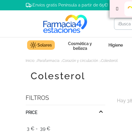
¡Envíos gratis Península a partir de 65€!
Cosmética y
Solares
Higiene
belleza
Inicio
Parafarmacia
Corazón y circulación
Colesterol
Colesterol
FILTROS
Hay 38
PRICE
3
€
-
39
€