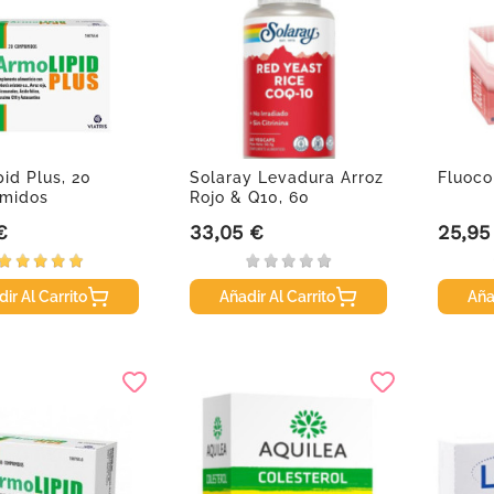
id Plus, 20
Solaray Levadura Arroz
Fluoco
midos
Rojo & Q10, 60
cápsulas...
€
33,05 €
25,95
Precio
Precio
ir Al Carrito
Añadir Al Carrito
Aña