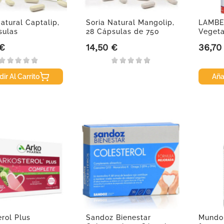
atural Captalip,
Soria Natural Mangolip,
LAMBE
sulas
28 Cápsulas de 750
Vegeta
mg.
 €
14,50 €
36,70
Precio
Precio
ir Al Carrito
Aña
erol Plus
Sandoz Bienestar
Mundon