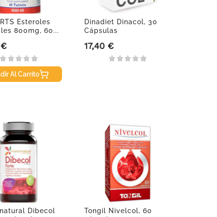
RTS Esteroles
Dinadiet Dinacol, 30
les 800mg, 60...
Cápsulas
 €
17,40 €
Precio
dir Al Carrito
atural Dibecol
Tongil Nivelcol, 60