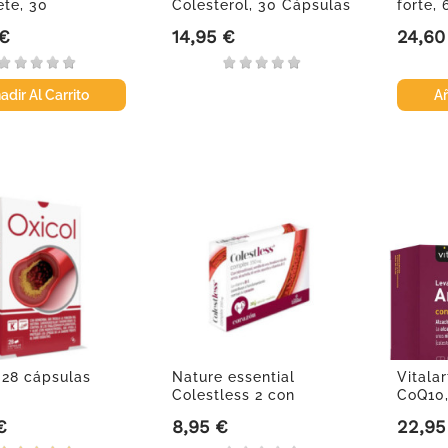
te, 30
Colesterol, 30 Cápsulas
forte,
midos
 €
14,95 €
24,60
Precio
Precio
adir Al Carrito
Añ
, 28 cápsulas
Nature essential
Vitalar
Colestless 2 con
CoQ10,
manacolina 43...
€
8,95 €
22,95
Precio
Precio