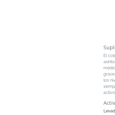
Supl
El co
asint
médic
grave
los n
siemp
activo
Acti
Levad