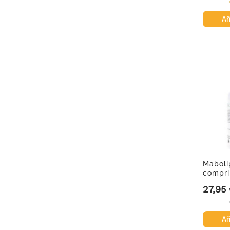
Añ
Maboli
compri
27,95
Precio
Añ