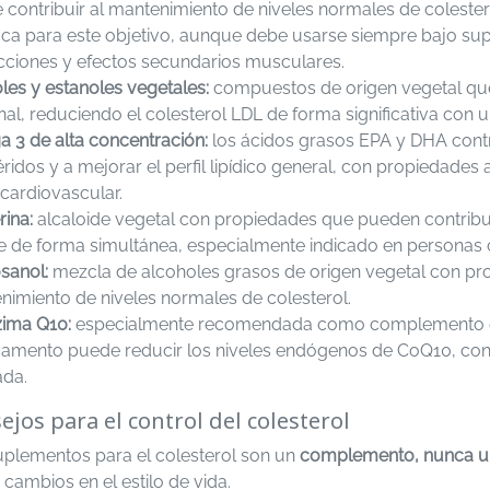
 contribuir al mantenimiento de niveles normales de coleste
ífica para este objetivo, aunque debe usarse siempre bajo su
acciones y efectos secundarios musculares.
les y estanoles vegetales:
compuestos de origen vegetal que
inal, reduciendo el colesterol LDL de forma significativa con
 3 de alta concentración:
los ácidos grasos EPA y DHA contr
céridos y a mejorar el perfil lipídico general, con propiedades 
cardiovascular.
ina:
alcaloide vegetal con propiedades que pueden contribuir
e de forma simultánea, especialmente indicado en personas c
sanol:
mezcla de alcoholes grasos de origen vegetal con pr
nimiento de niveles normales de colesterol.
ima Q10:
especialmente recomendada como complemento en 
amento puede reducir los niveles endógenos de CoQ10, contr
ada.
ejos para el control del colesterol
uplementos para el colesterol son un
complemento, nunca un
 cambios en el estilo de vida.