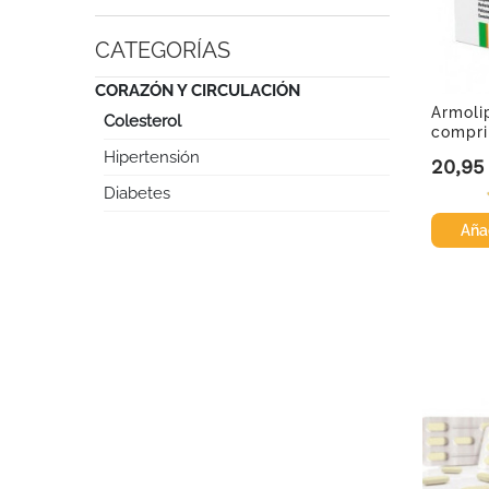
CATEGORÍAS
CORAZÓN Y CIRCULACIÓN
Armoli
Colesterol
compri
Hipertensión
20,95
Precio
Diabetes
Añad