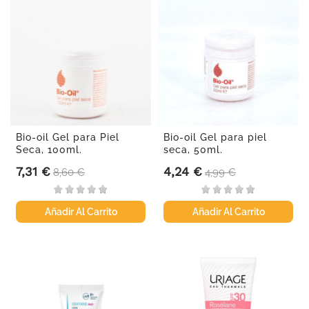
Bio-oil Gel para Piel
Bio-oil Gel para piel
Seca, 100ml.
seca, 50ml.
7,31 €
4,24 €
Precio
Precio base
Precio
Precio base
8,60 €
4,99 €
Añadir Al Carrito
Añadir Al Carrito