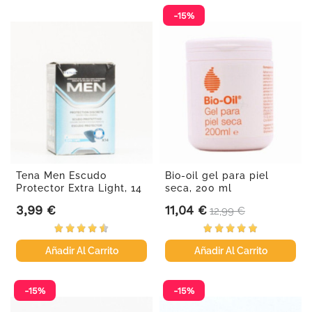
-15%
Tena Men Escudo
Bio-oil gel para piel
Protector Extra Light, 14
seca, 200 ml
Uds.
3,99 €
11,04 €
Precio
Precio
Precio base
12,99 €
Añadir Al Carrito
Añadir Al Carrito
-15%
-15%