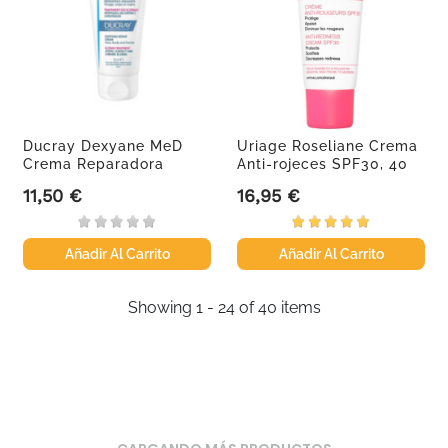
Ducray Dexyane MeD
Uriage Roseliane Crema
Crema Reparadora
Anti-rojeces SPF30, 40
Calmante,...
ml
11,50 €
16,95 €
Precio
Precio
Añadir Al Carrito
Añadir Al Carrito
Showing 1 - 24 of 40 items