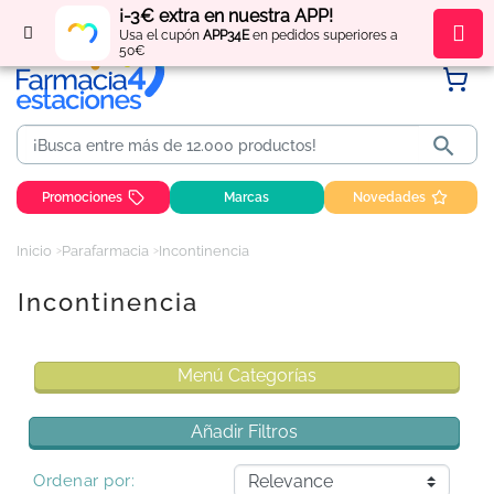
¡-3€ extra en nuestra APP!
Regístrate
y obtén
puntos
por tus compras
Usa el cupón
APP34E
en pedidos superiores a
50€

Promociones
Marcas
Novedades
Inicio
Parafarmacia
Incontinencia
Incontinencia
Menú Categorías
Añadir Filtros
Ordenar por: