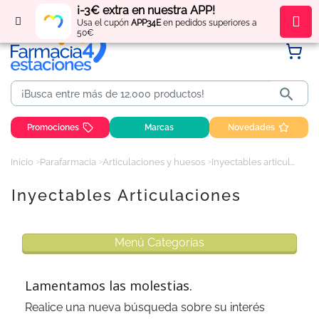
¡-3€ extra en nuestra APP!
Regístrate
y obtén
puntos
por tus compras
Usa el cupón
APP34E
en pedidos superiores a
50€

Promociones
Marcas
Novedades
Inicio
Parafarmacia
Articulaciones y huesos
Inyectables articulaciones
Inyectables Articulaciones
Menú Categorías
Lamentamos las molestias.
Realice una nueva búsqueda sobre su interés