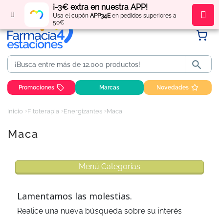
¡-3€ extra en nuestra APP!
Regístrate
y obtén
puntos
por tus compras
Usa el cupón
APP34E
en pedidos superiores a
50€

Promociones
Marcas
Novedades
Inicio
Fitoterapia
Energizantes
Maca
Maca
Menú Categorías
Lamentamos las molestias.
Realice una nueva búsqueda sobre su interés