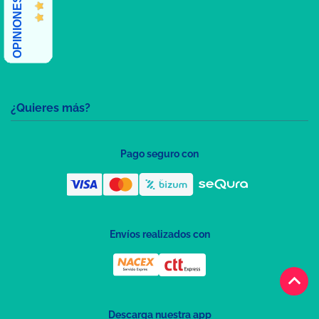
¿Quieres más?
Pago seguro con
Envíos realizados con
keyboard_arrow_up
Descarga nuestra app