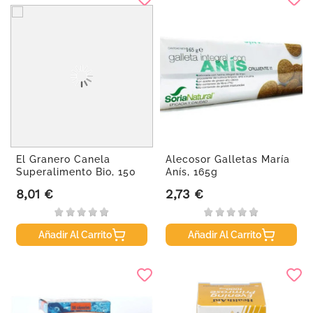
El Granero Canela
Alecosor Galletas María
Superalimento Bio, 150
Anís, 165g
gr.
8,01 €
2,73 €
Precio
Precio
Añadir Al Carrito
Añadir Al Carrito