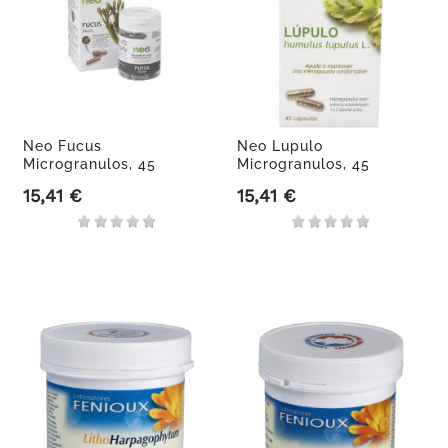
Neo Fucus
Neo Lupulo
Microgranulos, 45
Microgranulos, 45
cápsulas
Cápsulas.
15,41 €
15,41 €
Precio
Precio