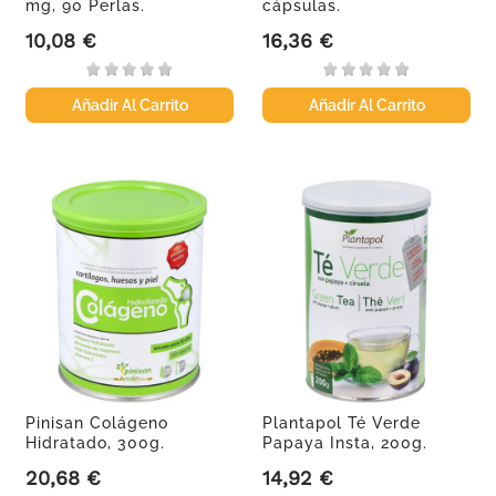
mg, 90 Perlas.
cápsulas.
10,08 €
16,36 €
Precio
Precio
Añadir Al Carrito
Añadir Al Carrito
Pinisan Colágeno
Plantapol Té Verde
Hidratado, 300g.
Papaya Insta, 200g.
20,68 €
14,92 €
Precio
Precio