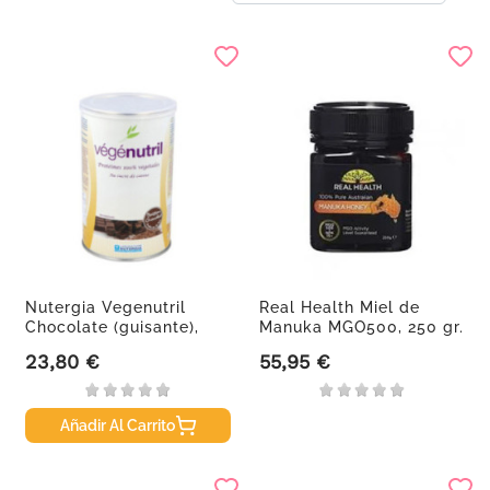
Nutergia Vegenutril
Real Health Miel de
Chocolate (guisante),
Manuka MGO500, 250 gr.
300g.
23,80 €
55,95 €
Precio
Precio
Añadir Al Carrito