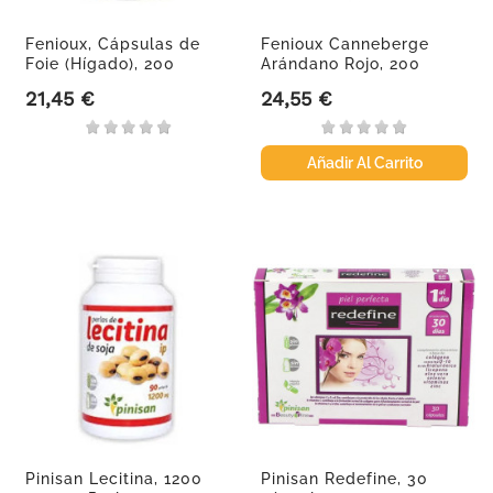
Fenioux, Cápsulas de
Fenioux Canneberge
Foie (Hígado), 200
Arándano Rojo, 200
cápsulas
Cápsulas...
21,45 €
24,55 €
Precio
Precio
Añadir Al Carrito
Pinisan Lecitina, 1200
Pinisan Redefine, 30