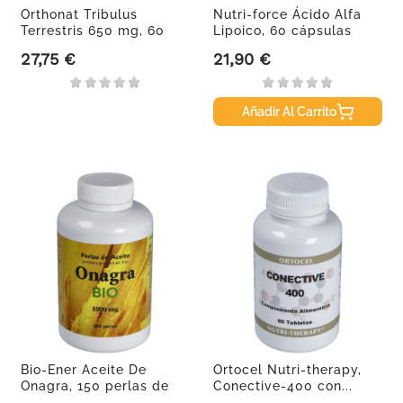
Orthonat Tribulus
Nutri-force Ácido Alfa
Terrestris 650 mg, 60
Lipoico, 60 cápsulas
Cápsulas
de...
27,75 €
21,90 €
Precio
Precio
Añadir Al Carrito
Bio-Ener Aceite De
Ortocel Nutri-therapy,
Onagra, 150 perlas de
Conective-400 con...
1000 mg