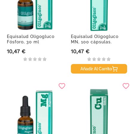
Equisalud Oligogluco
Equisalud Oligogluco
Fósforo, 30 ml
MN, 100 cápsulas.
10,47 €
10,47 €
Precio
Precio
Añadir Al Carrito