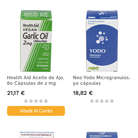
Health Aid Aceite de Ajo,
Neo Yodo Microgranulos,
60 Cápsulas de 2 mg
50 cápsulas
21,17 €
18,82 €
Precio
Precio
Añadir Al Carrito