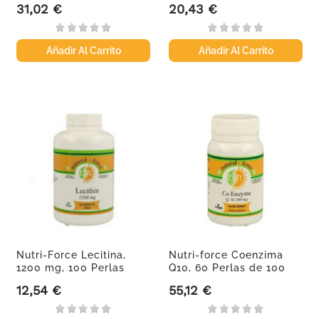
31,02 €
20,43 €
Precio
Precio
Añadir Al Carrito
Añadir Al Carrito
Nutri-Force Lecitina,
Nutri-force Coenzima
1200 mg, 100 Perlas
Q10, 60 Perlas de 100
mg
12,54 €
55,12 €
Precio
Precio