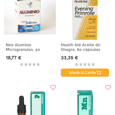
Neo Aluminio
Health Aid Aceite de
Microgranulos, 50
Onagra, 60 cápsulas
Cápsulas
de...
18,77 €
33,35 €
Precio
Precio
Añadir Al Carrito