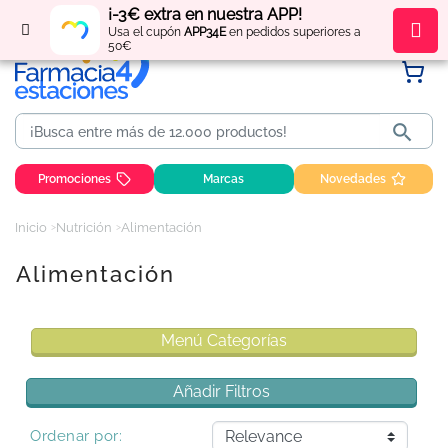
¡-3€ extra en nuestra APP!
Regístrate
y obtén
puntos
por tus compras
Usa el cupón
APP34E
en pedidos superiores a
50€

Promociones
Marcas
Novedades
Inicio
Nutrición
Alimentación
Alimentación
Menú Categorías
Añadir Filtros
Ordenar por: