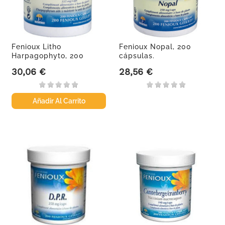
Fenioux Litho
Fenioux Nopal, 200
Harpagophyto, 200
cápsulas.
cápsulas.
30,06 €
28,56 €
Precio
Precio
Añadir Al Carrito