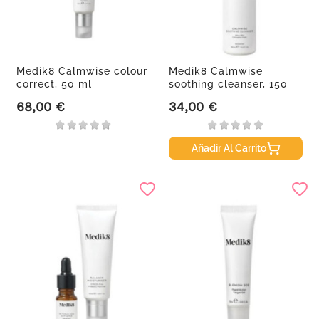
Medik8 Calmwise colour
Medik8 Calmwise
correct, 50 ml
soothing cleanser, 150
ml
68,00 €
34,00 €
Precio
Precio
Añadir Al Carrito