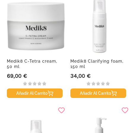
Medik8 C-Tetra cream,
Medik8 Clarifying foam,
50 ml
150 ml
69,00 €
34,00 €
Precio
Precio
Añadir Al Carrito
Añadir Al Carrito