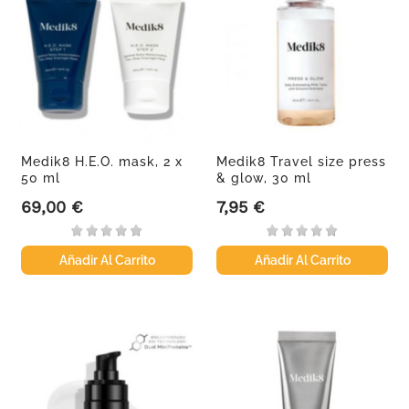
Medik8 H.E.O. mask, 2 x
Medik8 Travel size press
50 ml
& glow, 30 ml
69,00 €
7,95 €
Precio
Precio
Añadir Al Carrito
Añadir Al Carrito