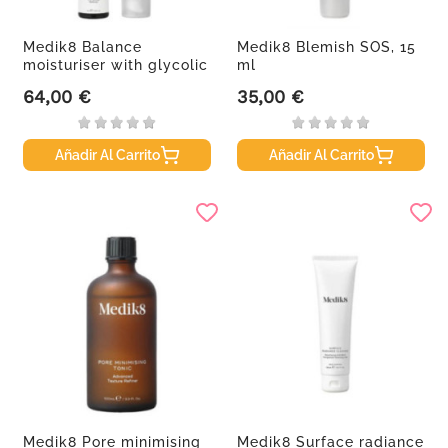
Medik8 Balance
Medik8 Blemish SOS, 15
moisturiser with glycolic
ml
acid...
64,00 €
35,00 €
Precio
Precio
Añadir Al Carrito
Añadir Al Carrito
Medik8 Pore minimising
Medik8 Surface radiance