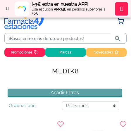
¡-3€ extra en nuestra APP!
Regístrate
y obtén
puntos
por tus compras
Usa el cupón
APP34E
en pedidos superiores a
50€

Promociones
Marcas
Novedades
MEDIK8
Añadir Filtros
Ordenar por: