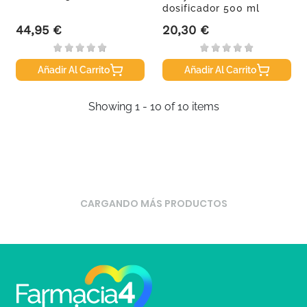
dosificador 500 ml
44,95 €
20,30 €
Precio
Precio
Añadir Al Carrito
Añadir Al Carrito
Showing 1 - 10 of 10 items
CARGANDO MÁS PRODUCTOS