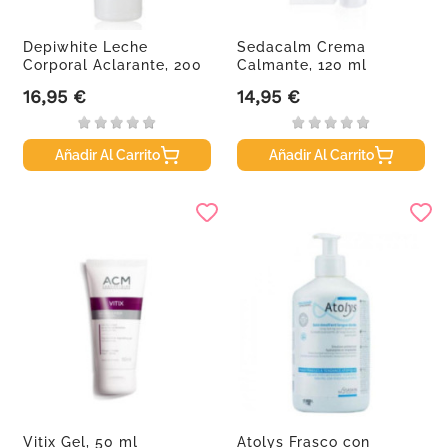
Depiwhite Leche
Sedacalm Crema
Corporal Aclarante, 200
Calmante, 120 ml
ml
16,95 €
14,95 €
Precio
Precio
Añadir Al Carrito
Añadir Al Carrito
Vitix Gel, 50 ml
Atolys Frasco con