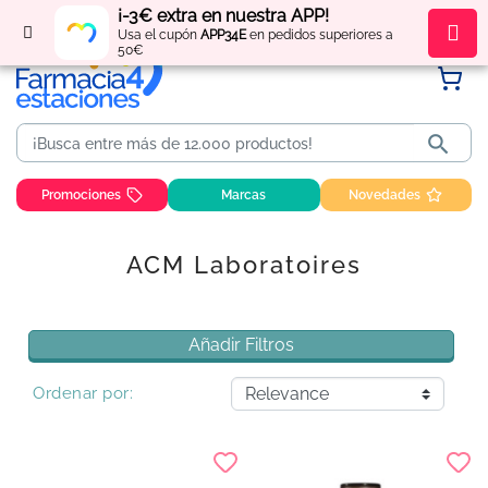
¡-3€ extra en nuestra APP!
Regístrate
y obtén
puntos
por tus compras
Usa el cupón
APP34E
en pedidos superiores a
50€

Promociones
Marcas
Novedades
ACM Laboratoires
Añadir Filtros
Ordenar por: