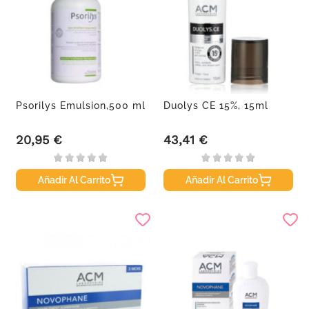
Psorilys Emulsion,500 ml
Duolys CE 15%, 15ml
20,95 €
43,41 €
Precio
Precio
Añadir Al Carrito
Añadir Al Carrito