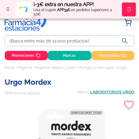
¡-3€ extra en nuestra APP!
Regístrate
y obtén
puntos
por tus compras
Usa el cupón
APP34E
en pedidos superiores a
50€

Promociones
Marcas
Novedades
Inicio
Higiene
Higiene manos y pies
Hongos y verrugas
Urgo Mordex
Urgo Mordex
Marca
LABORATORIOS URGO
Referencia:
159793