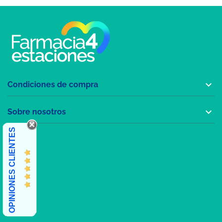

Condiciones de compra

Sobre nosotros
OPINIONES CLIENTES