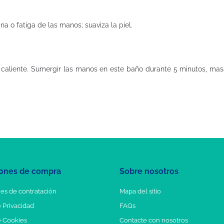
na o fatiga de las manos; suaviza la piel.
 caliente. Sumergir las manos en este baño durante 5 minutos, masa
ones de compra
Sobre nosotros
es de contratación
Mapa del sitio
e Privacidad
FAQs
e Cookies
Contacte con nosotros