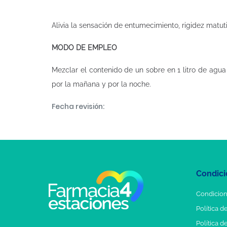
Alivia la sensación de entumecimiento, rigidez matuti
MODO DE EMPLEO
Mezclar el contenido de un sobre en 1 litro de agua
por la mañana y por la noche.
Fecha revisión:
Condici
Condicion
Política d
Política d