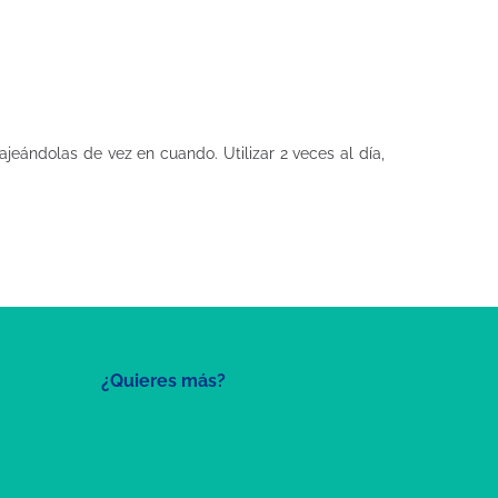
jeándolas de vez en cuando. Utilizar 2 veces al día,
¿Quieres más?