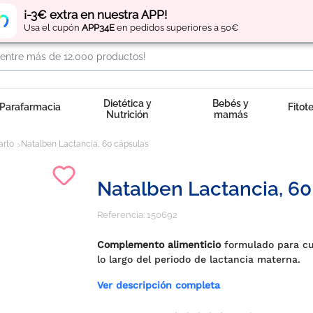
Regístrate
y obtén
puntos
por tus compras
¡-3€ extra en nuestra APP!
Usa el cupón
APP34E
en pedidos superiores a 50€
Dietética y
Bebés y
Parafarmacia
Fitot
Nutrición
mamás
arto
Natalben Lactancia, 60 cápsulas
Natalben Lactancia, 6
Referencia:
150692
Complemento alimenticio
formulado para cub
lo largo del periodo de lactancia materna.
Ver descripción completa