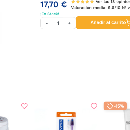
Ver las 18 opinio
17,70 €
Valoración media:
9.6
/10 Nº v
¡En Stock!
Añadir al carrito
-
+
-15%