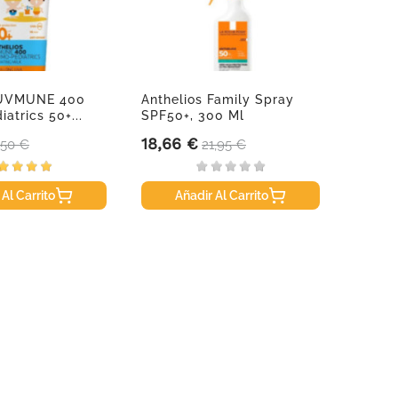
 UVMUNE 400
Anthelios Family Spray
Ducra
atrics 50+...
SPF50+, 300 Ml
200 M
18,66 €
13,95
ecio base
Precio
Precio base
Precio
,50 €
21,95 €
 Al Carrito
Añadir Al Carrito
A