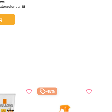
nes
aloraciones:
18
-15%