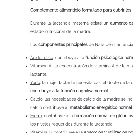
Complemento alimenticio formulado para cubrir los r
Durante la lactancia materna existe un
aumento de
estado nutricional de la madre.
Los
componentes principales
de Natalben Lactancia
Ácido fólico
: contribuye a la
función psicológica nor
Vitamina A
: La concentración de vitamina A de la m
lactante.
Yodo
: la mujer lactante necesita casi el doble de la
contribuye a la función cognitiva normal
.
Calcio
: las necesidades de calcio de la madre se i
calcio contribuye al
metabolismo energético normal
Hierro
: contribuye a la
formación normal de glóbulos
los niveles requeridos durante la lactancia.
Vitamina D
: contribuye a la
absorción y utilización n