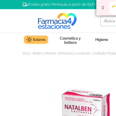
¡Envíos gratis Península a partir de 65€!
Cosmética y
Solares
Higiene
belleza
Inicio
Bebés y Mamás
Embarazo y ovulación
Cuidados Postp