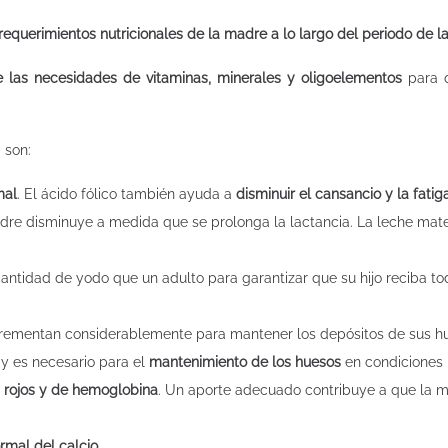
equerimientos nutricionales de la madre a lo largo del periodo de l
 las necesidades de vitaminas, minerales y oligoelementos
para q
 son:
mal
. El ácido fólico también ayuda a
disminuir el cansancio y la fatig
adre disminuye a medida que se prolonga la lactancia. La leche mat
 cantidad de yodo que un adulto para garantizar que su hijo reciba to
ncrementan considerablemente para mantener los depósitos de sus hu
y es necesario para el
mantenimiento de los huesos
en condiciones 
 rojos y de hemoglobina
. Un aporte adecuado contribuye a que la m
ormal del calcio
.