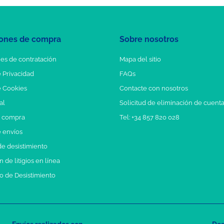
ones de compra
Sobre nosotros
es de contratación
Mapa del sitio
e Privacidad
FAQs
e Cookies
Contacte con nosotros
al
Solicitud de eliminación de cuent
e compra
Tel: +34 857 820 028
e envíos
e desistimiento
 de litigios en línea
o de Desistimiento