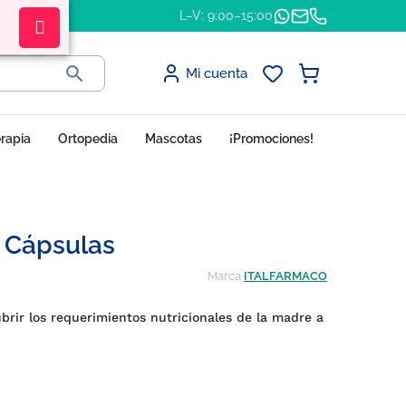
L–V: 9:00–15:00

Mi cuenta
erapia
Ortopedia
Mascotas
¡Promociones!
0 Cápsulas
Marca
ITALFARMACO
rir los requerimientos nutricionales de la madre a