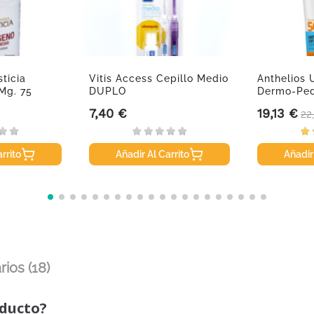
ticia
Vitis Access Cepillo Medio
Anthelios
Mg. 75
DUPLO
Dermo-Pedi
7,40 €
19,13 €
Precio
Precio
Pr
22
rrito
Añadir Al Carrito
Añadir
ios (18)
oducto?