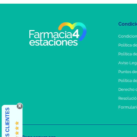
Condici
Condicion
Política d
Política d
Aviso Leg
Puntos d
Política d
Derecho d
Resolución
Formulari
OPINIONES CLIENTES