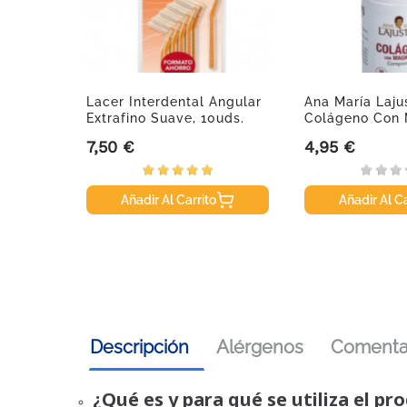
l
Lacer Interdental Angular
Ana María Lajus
/Med,
Extrafino Suave, 10uds.
Colágeno Con 
Comp.
7,50 €
4,95 €
Precio
Precio
Añadir Al Carrito
Añadir Al Ca
Descripción
Alérgenos
Comentar
¿Qué es y para qué se utiliza el pr