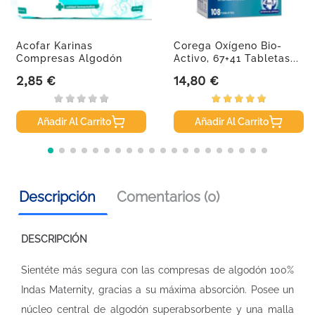
Acofar Karinas
Corega Oxígeno Bio-
Compresas Algodón
Activo, 67+41 Tabletas...
2,85 €
14,80 €
Precio
Precio
Añadir Al Carrito
Añadir Al Carrito
Descripción
Comentarios (0)
DESCRIPCIÓN
Sientéte más segura con las compresas de algodón 100%
Indas Maternity, gracias a su máxima absorción. Posee un
núcleo central de algodón superabsorbente y una malla