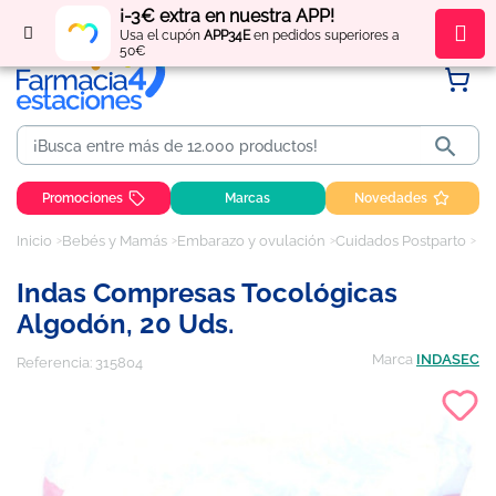
¡-3€ extra en nuestra APP!
Regístrate
y obtén
puntos
por tus compras
Usa el cupón
APP34E
en pedidos superiores a
50€

Promociones
Marcas
Novedades
Inicio
Bebés y Mamás
Embarazo y ovulación
Cuidados Postparto
In
Indas Compresas Tocológicas
Algodón, 20 Uds.
Marca
INDASEC
Referencia:
315804