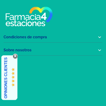

Condiciones de compra

Sobre nosotros
OPINIONES CLIENTES