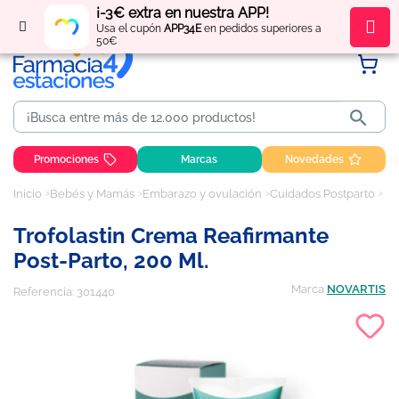
¡-3€ extra en nuestra APP!
Regístrate
y obtén
puntos
por tus compras
Usa el cupón
APP34E
en pedidos superiores a
50€

Promociones
Marcas
Novedades
Inicio
Bebés y Mamás
Embarazo y ovulación
Cuidados Postparto
Tr
Trofolastin Crema Reafirmante
Post-Parto, 200 Ml.
Marca
NOVARTIS
Referencia:
301440