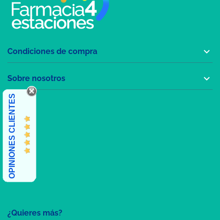

Condiciones de compra

Sobre nosotros
OPINIONES CLIENTES
¿Quieres más?