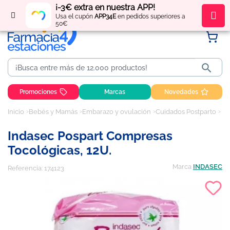
¡-3€ extra en nuestra APP!
Regístrate
y obtén
puntos
por tus compras
Usa el cupón
APP34E
en pedidos superiores a
50€

Promociones
Marcas
Novedades
Inicio
Bebés y Mamás
Embarazo y ovulación
Cuidados Postparto
In
Indasec Pospart Compresas
Tocológicas, 12U.
Marca
INDASEC
Referencia:
174123