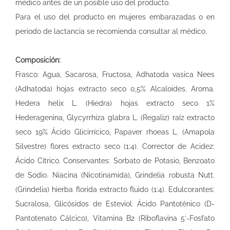
médico antes de un posible uso del producto.
Para el uso del producto en mujeres embarazadas o en
periodo de lactancia se recomienda consultar al médico.
Composición:
Frasco: Agua, Sacarosa, Fructosa, Adhatoda vasica Nees
(Adhatoda) hojas extracto seco 0,5% Alcaloides. Aroma.
Hedera helix L. (Hiedra) hojas extracto seco 1%
Hederagenina, Glycyrrhiza glabra L. (Regaliz) raíz extracto
seco 19% Ácido Glicirrícico, Papaver rhoeas L. (Amapola
Silvestre) flores extracto seco (1:4). Corrector de Acidez:
Ácido Cítrico. Conservantes: Sorbato de Potasio, Benzoato
de Sodio. Niacina (Nicotinamida), Grindelia robusta Nutt.
(Grindelia) hierba florida extracto fluido (1:4). Edulcorantes:
Sucralosa, Glicósidos de Esteviol. Ácido Pantoténico (D-
Pantotenato Cálcico), Vitamina B2 (Riboflavina 5’-Fosfato