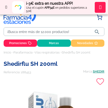
¡-3€ extra en nuestra APP!
Regístrate
y obtén
puntos
por tus compras
Usa el cupón
APP34E
en pedidos superiores a
50€

Promociones
Marcas
Novedades
Inicio
Parafarmacia
Vías respiratorias
Shedirflu SH 200ml
Shedirflu SH 200ml
Marca
SHEDIR
Referencia:
188453