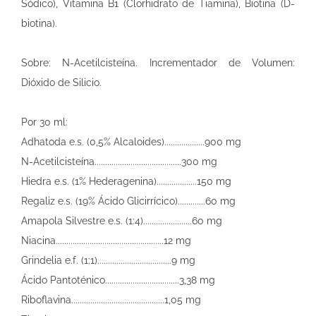
Sódico), Vitamina B1 (Clorhidrato de Tiamina), Biotina (D-
biotina).
Sobre: N-Acetilcisteína. Incrementador de Volumen:
Dióxido de Silicio.
Por 30 ml:
Adhatoda e.s. (0,5% Alcaloides)...................900 mg
N-Acetilcisteína.........................................300 mg
Hiedra e.s. (1% Hederagenina)...................150 mg
Regaliz e.s. (19% Ácido Glicirrícico).............60 mg
Amapola Silvestre e.s. (1:4).......................60 mg
Niacina...................................................12 mg
Grindelia e.f. (1:1)...................................9 mg
Ácido Pantoténico...................................3,38 mg
Riboflavina............................................1,05 mg