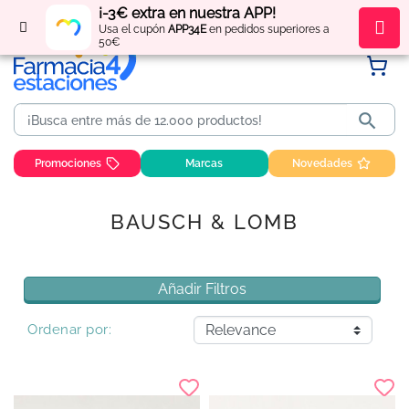
¡-3€ extra en nuestra APP!
Regístrate
y obtén
puntos
por tus compras
Usa el cupón
APP34E
en pedidos superiores a
50€

Promociones
Marcas
Novedades
BAUSCH & LOMB
Añadir Filtros
Ordenar por: