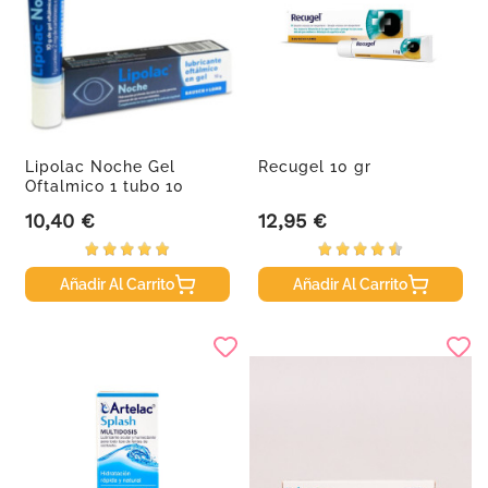
Lipolac Noche Gel
Recugel 10 gr
Oftalmico 1 tubo 10
gramos
10,40 €
12,95 €
Precio
Precio
Añadir Al Carrito
Añadir Al Carrito