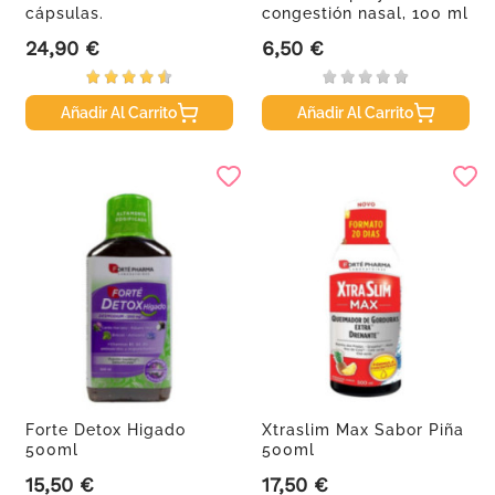
cápsulas.
congestión nasal, 100 ml
24,90 €
6,50 €
Precio
Precio
Añadir Al Carrito
Añadir Al Carrito
Forte Detox Higado
Xtraslim Max Sabor Piña
500ml
500ml
15,50 €
17,50 €
Precio
Precio