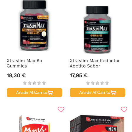
Xtraslim Max 60
Xtraslim Max Reductor
Gummies
Apetito Sabor
Melocoton...
18,30 €
17,95 €
Precio
Precio
Añadir Al Carrito
Añadir Al Carrito