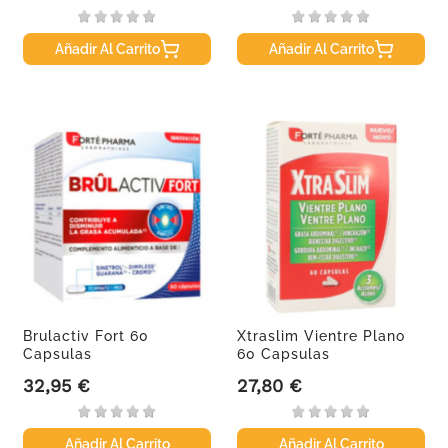
Añadir Al Carrito
Añadir Al Carrito
Brulactiv Fort 60
Xtraslim Vientre Plano
Capsulas
60 Capsulas
32,95 €
27,80 €
Precio
Precio
Añadir Al Carrito
Añadir Al Carrito