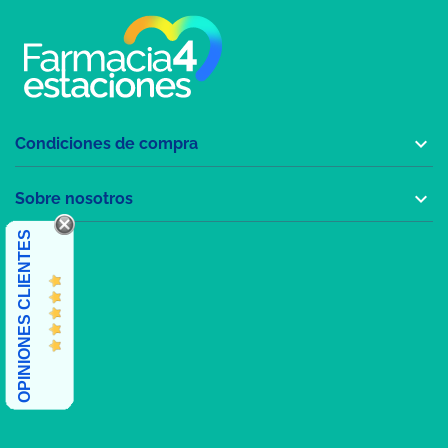

Condiciones de compra

Sobre nosotros
OPINIONES CLIENTES