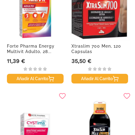
Forte Pharma Energy
Xtraslim 700 Men, 120
Multivit Adulto, 28...
Capsulas
11,39 €
35,50 €
Precio
Precio
Añadir Al Carrito
Añadir Al Carrito