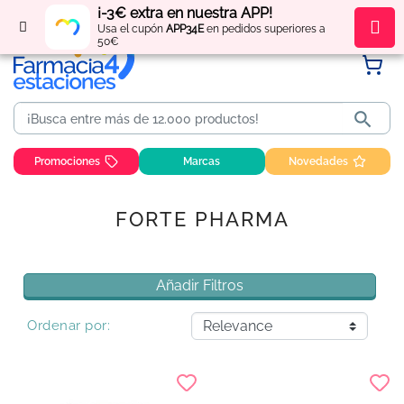
¡-3€ extra en nuestra APP!
Regístrate
y obtén
puntos
por tus compras
Usa el cupón
APP34E
en pedidos superiores a
50€

Promociones
Marcas
Novedades
FORTE PHARMA
Añadir Filtros
Ordenar por: