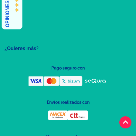
OPINIONES CLIENTES
¿Quieres más?
Pago seguro con
Envíos realizados con
keyboard_arrow_up