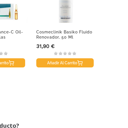
ance-C Oil-
Cosmeclinik Basiko Fluido
las
Renovador, 50 Ml
31,90 €
Precio
rrito
Añadir Al Carrito
oducto?