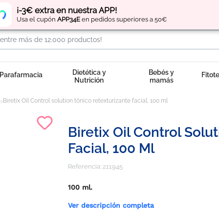
Regístrate
y obtén
puntos
por tus compras
¡-3€ extra en nuestra APP!
Usa el cupón
APP34E
en pedidos superiores a 50€
Dietética y
Bebés y
Parafarmacia
Fitot
Nutrición
mamás
Biretix Oil Control solution tónico retexturizante facial, 100 ml
Biretix Oil Control Sol
Facial, 100 Ml
Referencia:
211945
100 ml.
Ver descripción completa