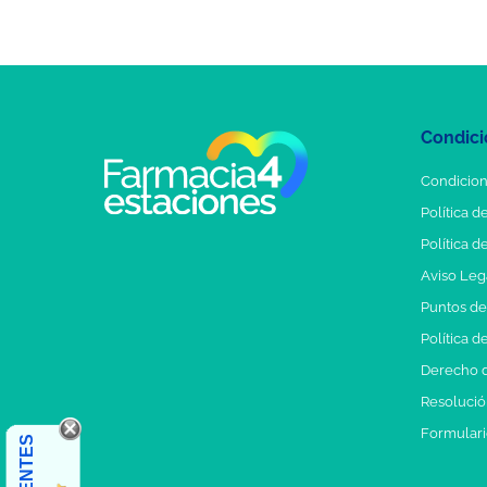
Condici
Condicion
Política d
Política d
Aviso Leg
Puntos d
Política d
Derecho d
Resolución
Formulari