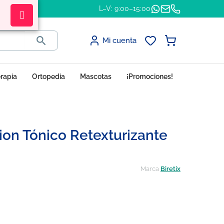
L–V: 9:00–15:00

Mi cuenta
erapia
Ortopedia
Mascotas
¡Promociones!
ution Tónico Retexturizante
Marca
Biretix