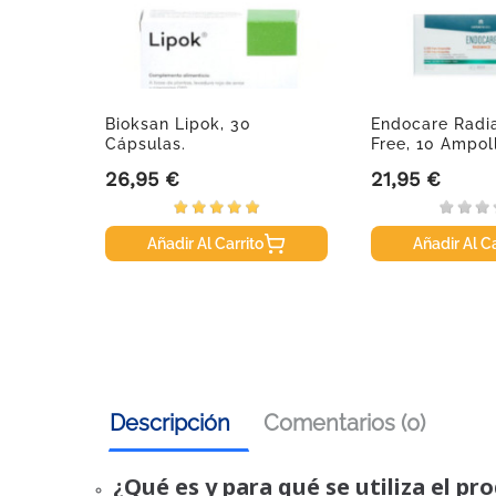
Bioksan Lipok, 30
Endocare Radi
Cápsulas.
Free, 10 Ampol
26,95 €
21,95 €
Precio
Precio
Añadir Al Carrito
Añadir Al Ca
Descripción
Comentarios (0)
¿Qué es y para qué se utiliza el pr