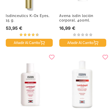
Isdinceutics K-Ox Eyes,
Avena isdin loción
15 g.
corporal, 400ml.
53,95 €
16,99 €
Precio
Precio
Añadir Al Carrito
Añadir Al Carrito