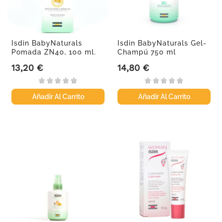
Isdin BabyNaturals
Isdin BabyNaturals Gel-
Pomada ZN40, 100 ml.
Champú 750 ml
13,20 €
14,80 €
Precio
Precio
Añadir Al Carrito
Añadir Al Carrito