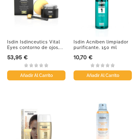
Isdin Isdinceutics Vital
Isdin Acniben limpiador
Eyes contorno de ojos,...
purificante, 150 ml
53,95 €
10,70 €
Precio
Precio
Añadir Al Carrito
Añadir Al Carrito