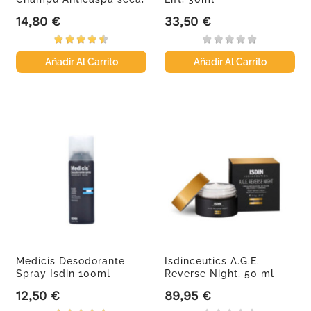
200ml.
14,80 €
33,50 €
Precio
Precio
Añadir Al Carrito
Añadir Al Carrito
Medicis Desodorante
Isdinceutics A.G.E.
Spray Isdin 100ml
Reverse Night, 50 ml
12,50 €
89,95 €
Precio
Precio