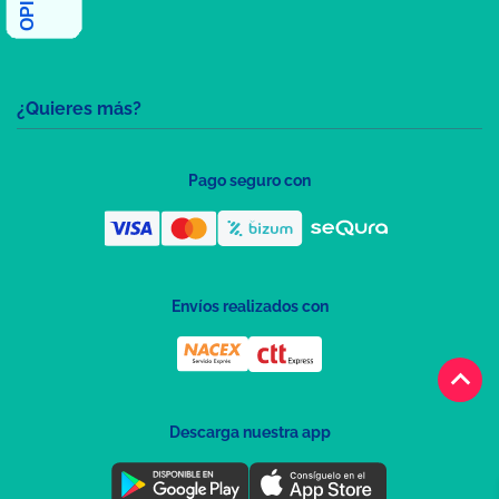
¿Quieres más?
Pago seguro con
Envíos realizados con
keyboard_arrow_up
Descarga nuestra app