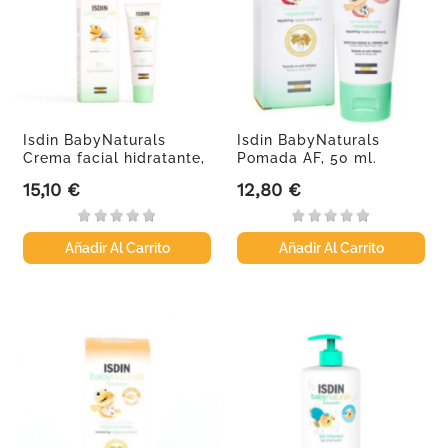
Isdin BabyNaturals
Isdin BabyNaturals
Crema facial hidratante,
Pomada AF, 50 ml.
50 ml.
15,10 €
12,80 €
Precio
Precio
Añadir Al Carrito
Añadir Al Carrito