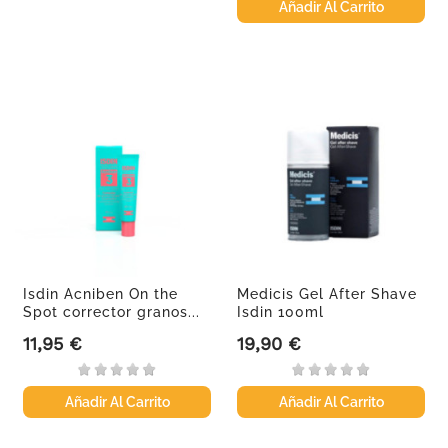
Añadir Al Carrito
Isdin Acniben On the
Medicis Gel After Shave
Spot corrector granos...
Isdin 100ml
11,95 €
19,90 €
Precio
Precio
Añadir Al Carrito
Añadir Al Carrito