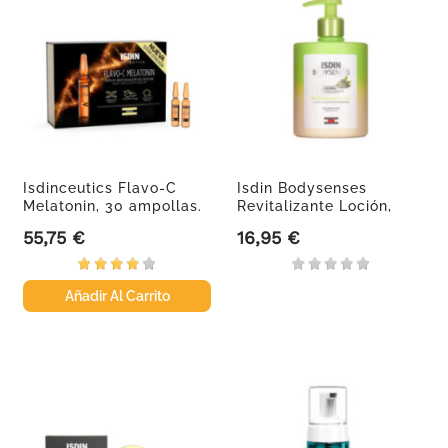
Isdinceutics Flavo-C
Isdin Bodysenses
Melatonin, 30 ampollas.
Revitalizante Loción,
500 ml
55,75 €
16,95 €
Precio
Precio
Añadir Al Carrito