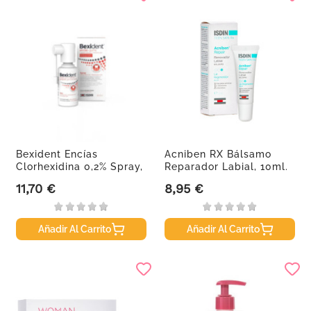
Bexident Encías
Acniben RX Bálsamo
Clorhexidina 0,2% Spray,
Reparador Labial, 10ml.
40 ml
11,70 €
8,95 €
Precio
Precio
Añadir Al Carrito
Añadir Al Carrito