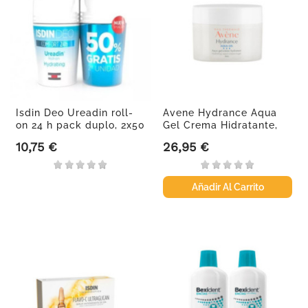
Isdin Deo Ureadin roll-
Avene Hydrance Aqua
on 24 h pack duplo, 2x50
Gel Crema Hidratante,
ml
50 ml
10,75 €
26,95 €
Precio
Precio
Añadir Al Carrito