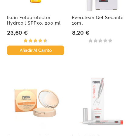
Isdin Fotoprotector
Everclean Gel Secante
Hydrooil SPF30, 200 ml
10ml
23,60 €
8,20 €
Precio
Precio
Añadir Al Carrito