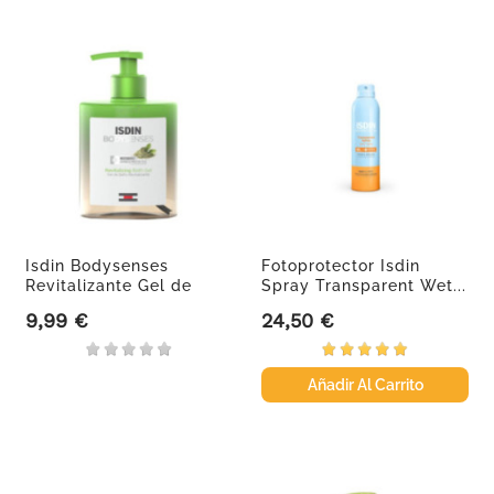
Isdin Bodysenses
Fotoprotector Isdin
Revitalizante Gel de
Spray Transparent Wet...
Baño, 500ml.
9,99 €
24,50 €
Precio
Precio
Añadir Al Carrito