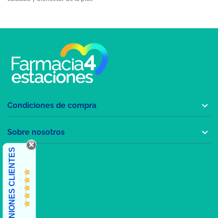

Condiciones de compra

Sobre nosotros
OPINIONES CLIENTES