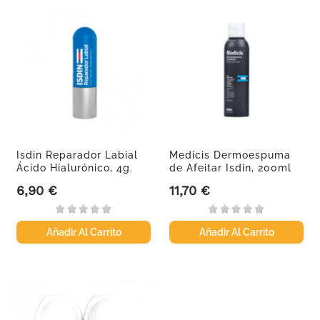
Isdin Reparador Labial
Medicis Dermoespuma
Ácido Hialurónico, 4g.
de Afeitar Isdin, 200ml
6,90 €
11,70 €
Precio
Precio
Añadir Al Carrito
Añadir Al Carrito