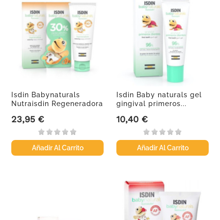
Isdin Babynaturals
Isdin Baby naturals gel
Nutraisdin Regeneradora
gingival primeros...
ZN40...
23,95 €
10,40 €
Precio
Precio
Añadir Al Carrito
Añadir Al Carrito