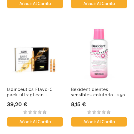
Añadir Al Carrito
Añadir Al Carrito
Isdinceutics Flavo-C
Bexident dientes
pack ultraglican +...
sensibles colutorio , 250
ml
39,20 €
8,15 €
Precio
Precio
Añadir Al Carrito
Añadir Al Carrito