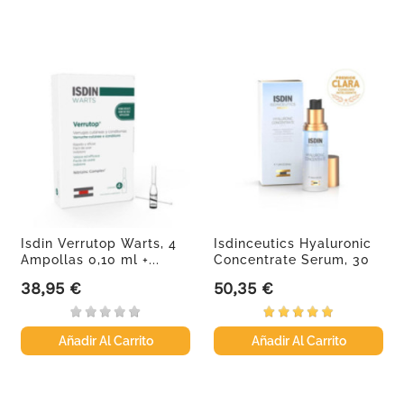
Isdin Verrutop Warts, 4
Isdinceutics Hyaluronic
Ampollas 0,10 ml +...
Concentrate Serum, 30
ml
38,95 €
50,35 €
Precio
Precio
Añadir Al Carrito
Añadir Al Carrito