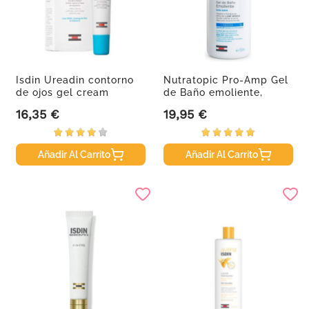
Isdin Ureadin contorno
Nutratopic Pro-Amp Gel
de ojos gel cream
de Baño emoliente,
SPF20,...
750ml
16,35 €
19,95 €
Precio
Precio
Añadir Al Carrito
Añadir Al Carrito