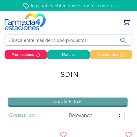
Regístrate
y obtén
puntos
por tus compras

Promociones
Marcas
Novedades
ISDIN
Añadir Filtros
Ordenar por: