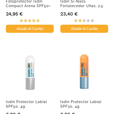
Fotoprotector Isdin
Isdin Si-Nails
Compact Arena SPF50+
Fortalecedor Uñas, 2,5
ml
24,95 €
23,40 €
Precio
Precio
Añadir Al Carrito
Añadir Al Carrito
Isdin Protector Labial
Isdin Protector Labial
SPF50, 4g.
SPF30, 4g.