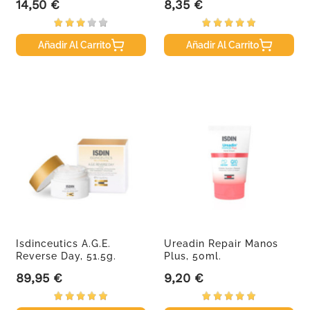
14,50 €
8,35 €
Precio
Precio
Añadir Al Carrito
Añadir Al Carrito
Isdinceutics A.G.E.
Ureadin Repair Manos
Reverse Day, 51.5g.
Plus, 50ml.
89,95 €
9,20 €
Precio
Precio