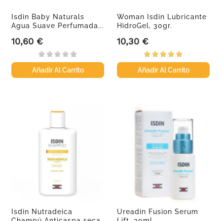
Isdin Baby Naturals
Woman Isdin Lubricante
Agua Suave Perfumada...
HidroGel, 30gr.
10,60 €
10,30 €
Precio
Precio
Añadir Al Carrito
Añadir Al Carrito
Isdin Nutradeica
Ureadin Fusion Serum
Champú Anticaspa seca,
Lift, 30ml