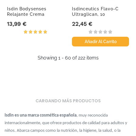
Isdin Bodysenses
Isdinceutics Flavo-C
Relajante Crema
Ultraglican, 10
Corporal, 250ml.
Ampollas.
13,99 €
22,45 €
Precio
Precio
Añadir Al Carrito
Showing 1 - 60 of 222 items
CARGANDO MÁS PRODUCTOS
Isdin es una marca cosmética española
, muy reconocida
internacionalmente, que ofrece productos de calidad para adultos y
niños. Abarca campos como la nutrición, la higiene, la salud, o la