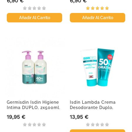
6,90 €
6,90 €
Precio
Precio
Añadir Al Carrito
Añadir Al Carrito
Germisdin Isdin Higiene
Isdin Lambda Crema
Intima DUPLO, 2x500ml.
Desodorante Duplo,
2x50ml
19,95 €
13,95 €
Precio
Precio