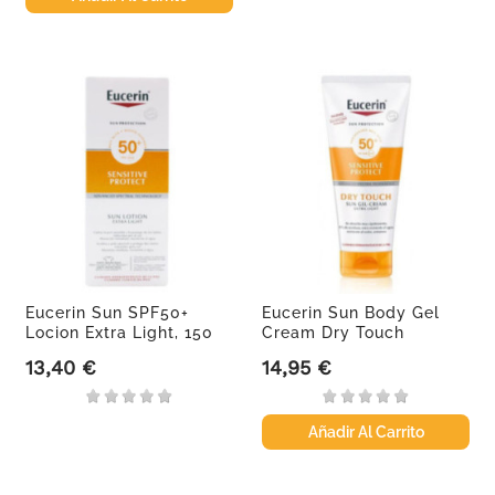
Eucerin Sun SPF50+
Eucerin Sun Body Gel
Locion Extra Light, 150
Cream Dry Touch
ml
SPF50+,...
13,40 €
14,95 €
Precio
Precio
Añadir Al Carrito