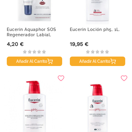
Eucerin Aquaphor SOS
Eucerin Loción ph5, 1L.
Regenerador Labial,
10ml.
4,20 €
19,95 €
Precio
Precio
Añadir Al Carrito
Añadir Al Carrito