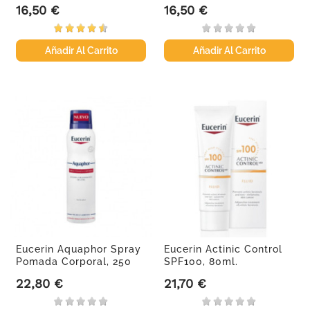
50ml.
FPS50+...
16,50 €
16,50 €
Precio
Precio
Añadir Al Carrito
Añadir Al Carrito
Eucerin Aquaphor Spray
Eucerin Actinic Control
Pomada Corporal, 250
SPF100, 80ml.
ml.
22,80 €
21,70 €
Precio
Precio