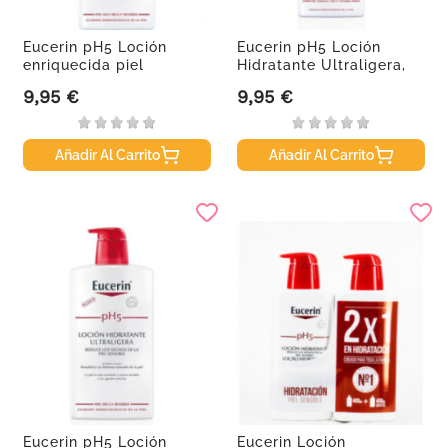
Eucerin pH5 Loción
Eucerin pH5 Loción
enriquecida piel
Hidratante Ultraligera,
sensible,...
400 ml
9,95 €
9,95 €
Precio
Precio
Añadir Al Carrito
Añadir Al Carrito
Eucerin pH5 Loción
Eucerin Loción