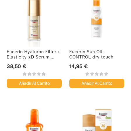
Eucerin Hyaluron Filler +
Eucerin Sun OIL
Elasticity 3D Serum,...
CONTROL dry touch
spray...
38,50 €
14,95 €
Precio
Precio
Añadir Al Carrito
Añadir Al Carrito