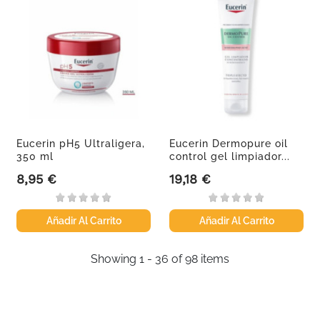
Eucerin pH5 Ultraligera,
Eucerin Dermopure oil
350 ml
control gel limpiador...
8,95 €
19,18 €
Precio
Precio
Añadir Al Carrito
Añadir Al Carrito
Showing 1 - 36 of 98 items