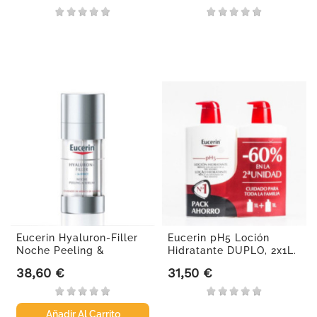
Eucerin Hyaluron-Filler
Eucerin pH5 Loción
Noche Peeling &
Hidratante DUPLO, 2x1L.
Serum,...
38,60 €
31,50 €
Precio
Precio
Añadir Al Carrito