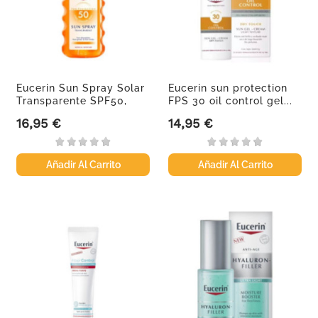
Eucerin Sun Spray Solar
Eucerin sun protection
Transparente SPF50,
FPS 30 oil control gel...
200 ml
16,95 €
14,95 €
Precio
Precio
Añadir Al Carrito
Añadir Al Carrito