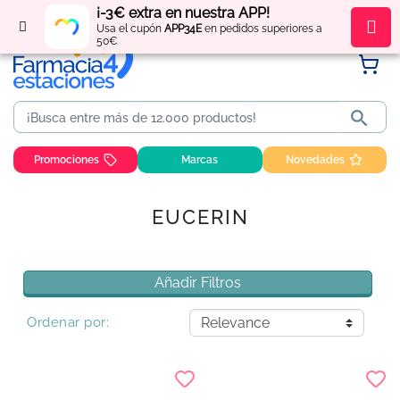
¡-3€ extra en nuestra APP!
Regístrate
y obtén
puntos
por tus compras
Usa el cupón
APP34E
en pedidos superiores a
50€

Promociones
Marcas
Novedades
EUCERIN
Añadir Filtros
Ordenar por: