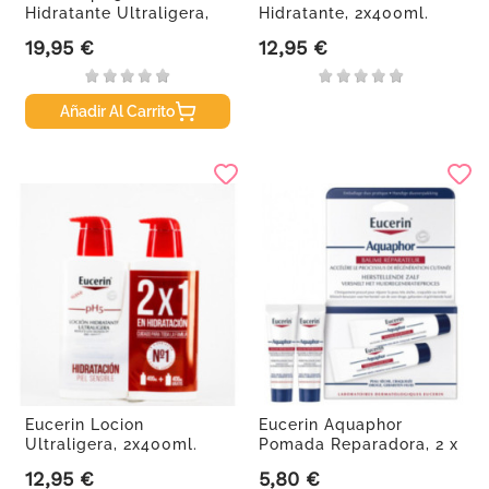
Hidratante Ultraligera,
Hidratante, 2x400ml.
1L.
19,95 €
12,95 €
Precio
Precio
Añadir Al Carrito
Eucerin Locion
Eucerin Aquaphor
Ultraligera, 2x400ml.
Pomada Reparadora, 2 x
10 g
12,95 €
5,80 €
Precio
Precio