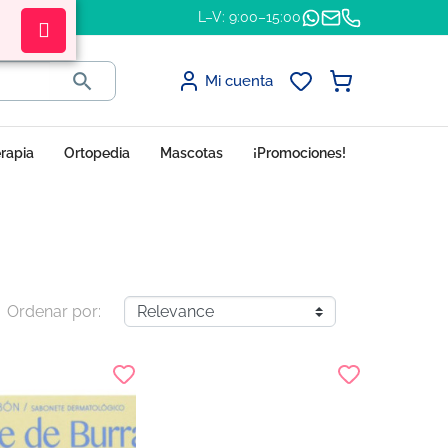
L–V: 9:00–15:00

Mi cuenta
erapia
Ortopedia
Mascotas
¡Promociones!
Ordenar por: