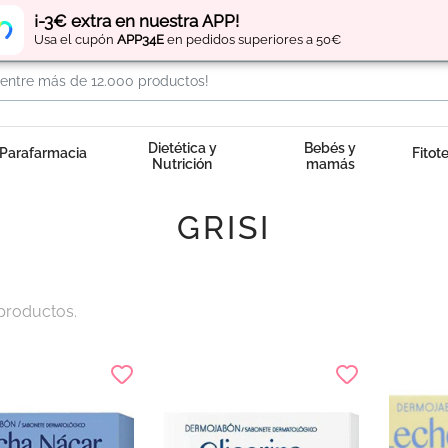
Regístrate
y obtén
puntos
por tus compras
¡-3€ extra en nuestra APP!
Usa el cupón
APP34E
en pedidos superiores a 50€
Dietética y
Bebés y
Parafarmacia
Fitot
Nutrición
mamás
GRISI
productos.