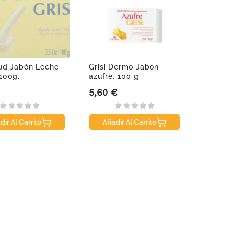
ud Jabón Leche
Grisi Dermo Jabón
 100g.
azufre, 100 g.
5,60 €
Precio
dir Al Carrito
Añadir Al Carrito