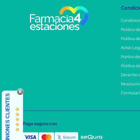
Condici
Condicion
Política d
Política d
Aviso Leg
Puntos d
Política d
Derecho d
Resolución
Formulari
OPINIONES CLIENTES
Pago seguro con