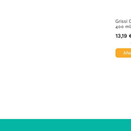
Grissi
400 ml
13,19 
Precio
Añad