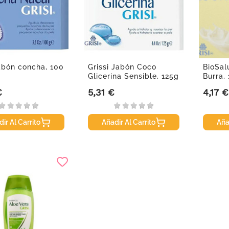
Jabón concha, 100
Grissi Jabón Coco
BioSal
Glicerina Sensible, 125g
Burra,
€
5,31 €
4,17 €
Precio
Precio
ir Al Carrito
Añadir Al Carrito
Aña