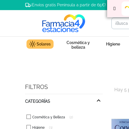
¡Envíos gratis Península a partir de 65€!
Cosmética y
Solares
Higiene
belleza
FILTROS
Hay 5 
CATEGORÍAS
Cosmética y Belleza
2
Higiene
3