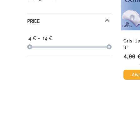
PRICE
4
€
-
14
€
Grisi 
gr
4,96 
Precio
Añad