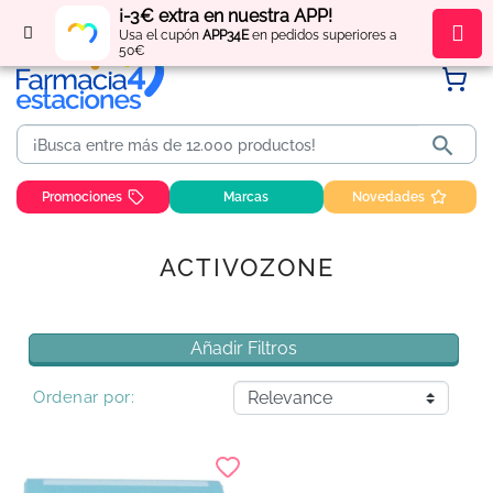
¡-3€ extra en nuestra APP!
Regístrate
y obtén
puntos
por tus compras
Usa el cupón
APP34E
en pedidos superiores a
50€

Promociones
Marcas
Novedades
ACTIVOZONE
Añadir Filtros
Ordenar por: