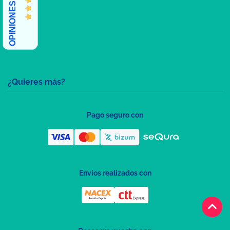
OPINIONES CLIENTES
¿Quieres más?
Pago seguro con
Envíos realizados con
keyboard_arrow_up