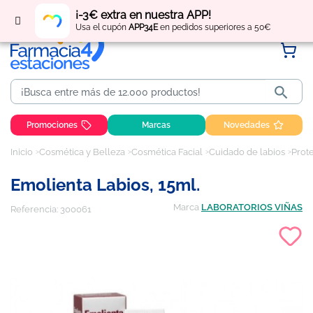
Regístrate
y obtén
puntos
por tus compras
¡-3€ extra en nuestra APP!
Usa el cupón
APP34E
en pedidos superiores a 50€

Promociones
Marcas
Novedades
Inicio
Cosmética y Belleza
Cosmética Facial
Cuidado de labios
Prote
Emolienta Labios, 15ml.
Marca
LABORATORIOS VIÑAS
Referencia:
300061