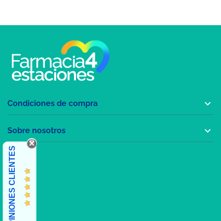

Condiciones de compra

Sobre nosotros
OPINIONES CLIENTES