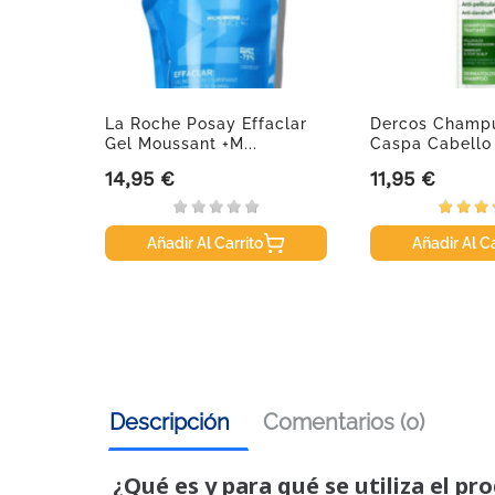
 10 Ml
La Roche Posay Effaclar
Dercos Champú
Gel Moussant +M...
Caspa Cabello
Graso,...
14,95 €
11,95 €
Precio
Precio
Añadir Al Carrito
Añadir Al Ca
Descripción
Comentarios (0)
¿Qué es y para qué se utiliza el pr