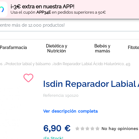
Regístrate
y obtén
puntos
por tus compras
¡-3€ extra en nuestra APP!
Usa el cupón
APP34E
en pedidos superiores a 50€
Dietética y
Bebés y
Parafarmacia
Fitot
Nutrición
mamás
os
Protector labial y bálsamo
Isdin Reparador Labial Ácido Hialurónico, 4g.
Isdin Reparador Labial 
Referencia:
190120
Ver descripción completa
6,90 €
No hay opinione
¡En Stock!