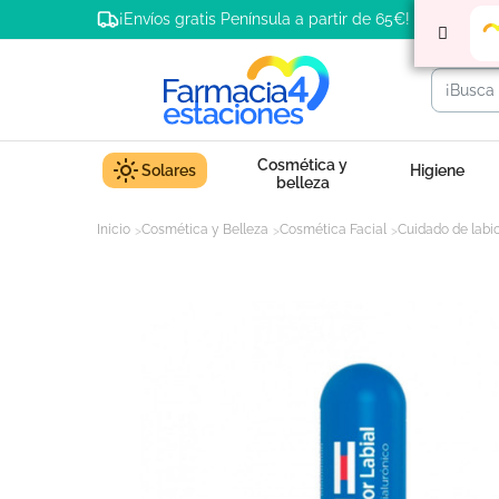
¡Envíos gratis Península a partir de 65€!
Cosmética y
Solares
Higiene
belleza
Inicio
Cosmética y Belleza
Cosmética Facial
Cuidado de labi