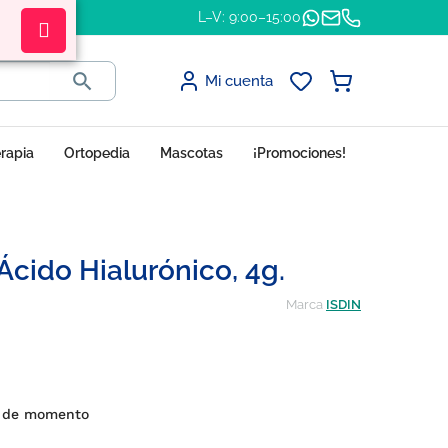
L–V: 9:00–15:00

Mi cuenta
erapia
Ortopedia
Mascotas
¡Promociones!
Ácido Hialurónico, 4g.
Marca
ISDIN
s de momento