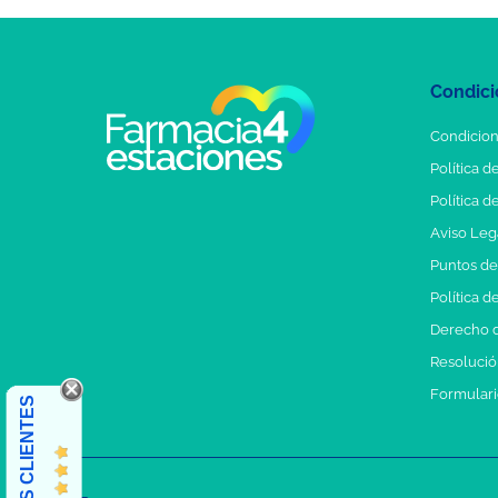
Condici
Condicion
Política d
Política d
Aviso Leg
Puntos d
Política d
Derecho d
Resolución
Formulari
OPINIONES CLIENTES