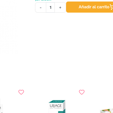
Añadir al carrito
-
+