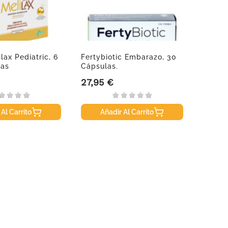
lax Pediatric, 6
Fertybiotic Embarazo, 30
NS La
as
Cápsulas.
Compr
27,95 €
11,50
Precio
Precio
 Al Carrito
Añadir Al Carrito
A