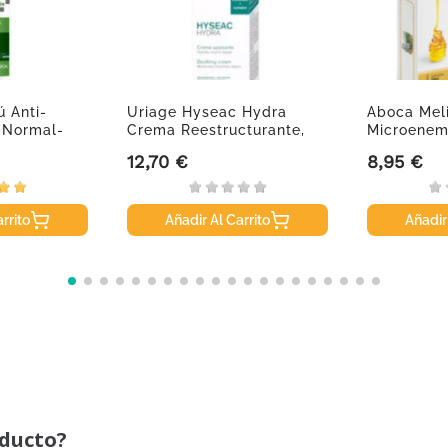
 Anti-
Uriage Hyseac Hydra
Aboca Meli
 Normal-
Crema Reestructurante,
Microenem
40 Ml
12,70 €
8,95 €
Precio
Precio
rrito
Añadir Al Carrito
Añadir
oducto?