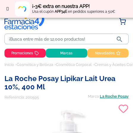
Regístrate
y obtén
puntos
por tus compras
¡-3€ extra en nuestra APP!
Usa el cupón
APP34E
en pedidos superiores a 50€

Promociones
Marcas
Novedades
Inicio
Cosmética y Belleza
Cosmética Corporal
Cremas y Aceites Co
La Roche Posay Lipikar Lait Urea
10%, 400 Ml
Marca
La Roche Posay
Referencia:
200595