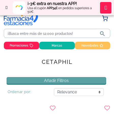
¡-3€ extra en nuestra APP!
Regístrate
y obtén
puntos
por tus compras
Usa el cupón
APP34E
en pedidos superiores a
50€

Promociones
Marcas
Novedades
CETAPHIL
Añadir Filtros
Ordenar por: