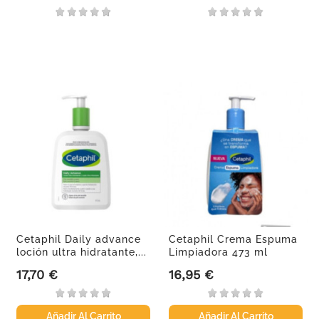
Cetaphil Daily advance
Cetaphil Crema Espuma
loción ultra hidratante,...
Limpiadora 473 ml
17,70 €
16,95 €
Precio
Precio
Añadir Al Carrito
Añadir Al Carrito