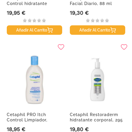
Control hidratante
Facial Diario, 88 ml
facial...
19,95 €
19,30 €
Precio
Precio
Añadir Al Carrito
Añadir Al Carrito
Cetaphil PRO Itch
Cetaphil Restoraderm
Control Limpiador,
hidratante corporal, 295
295ml.
ml
18,95 €
19,80 €
Precio
Precio