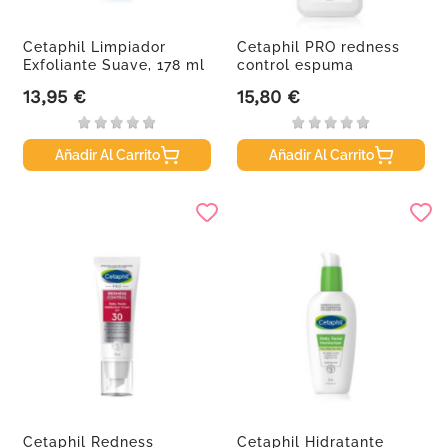
Cetaphil Limpiador
Cetaphil PRO redness
Exfoliante Suave, 178 ml
control espuma
limpiadora,...
13,95 €
15,80 €
Precio
Precio
Añadir Al Carrito
Añadir Al Carrito
Cetaphil Redness
Cetaphil Hidratante