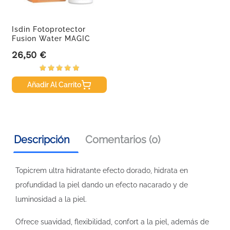
Isdin Fotoprotector
Fusion Water MAGIC
Repair...
26,50 €
Precio
Añadir Al Carrito
Descripción
Comentarios (0)
Topicrem ultra hidratante efecto dorado, hidrata en
profundidad la piel dando un efecto nacarado y de
luminosidad a la piel.
Ofrece suavidad, flexibilidad, confort a la piel, además de