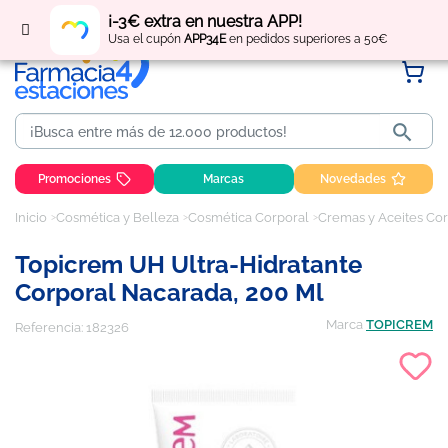
Regístrate
y obtén
puntos
por tus compras
¡-3€ extra en nuestra APP!
Usa el cupón
APP34E
en pedidos superiores a 50€

Promociones
Marcas
Novedades
Inicio
Cosmética y Belleza
Cosmética Corporal
Cremas y Aceites Co
Topicrem UH Ultra-Hidratante
Corporal Nacarada, 200 Ml
Marca
TOPICREM
Referencia:
182326