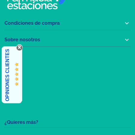

Condiciones de compra

Sobre nosotros
OPINIONES CLIENTES
¿Quieres más?