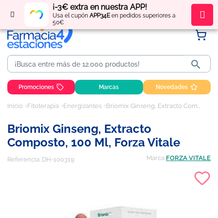
¡-3€ extra en nuestra APP!
Regístrate
y obtén
puntos
por tus compras
Usa el cupón
APP34E
en pedidos superiores a
50€

Promociones
Marcas
Novedades
Inicio
Fitoterapia
Energizantes
Briomix Ginseng, Extracto Composto, 100 ml, Forza Vitale
Briomix Ginseng, Extracto
Composto, 100 Ml, Forza Vitale
Marca
FORZA VITALE
Referencia:
DH-100319