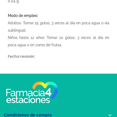
0.04 g.
Modo de empleo:
Adultos: Tomar 25 gotas, 3 veces al día en poca agua o vía
sublingual.
Niños hasta 12 años: Tomar 10 gotas, 3 veces al día en
poca agua o en zumo de frutas.
Fecha revisión:

Condiciones de compra