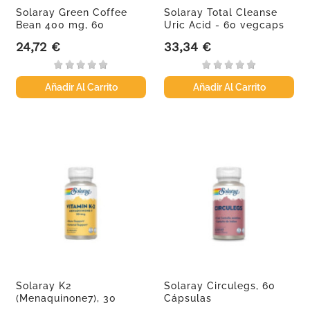
Solaray Green Coffee
Solaray Total Cleanse
Bean 400 mg, 60
Uric Acid - 60 vegcaps
cápsulas...
24,72 €
33,34 €
Precio
Precio
Añadir Al Carrito
Añadir Al Carrito
Solaray K2
Solaray Circulegs, 60
(Menaquinone7), 30
Cápsulas