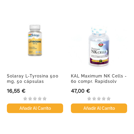
Solaray L-Tyrosina 500
KAL Maximum NK Cells -
mg, 50 cápsulas
60 compr. Rapidsolv
veganas
16,55 €
47,00 €
Precio
Precio
Añadir Al Carrito
Añadir Al Carrito