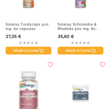
Solaray Cordyceps 500
Solaray Schizandra &
mg, 60 cápsulas
Rhodiola 500 mg, 60...
vegetales
27,35 €
35,60 €
Precio
Precio
Añadir Al Carrito
Añadir Al Carrito