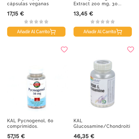
cápsulas veganas
Extract 200 mg, 30...
17,15 €
13,45 €
Precio
Precio
Añadir Al Carrito
Añadir Al Carrito
KAL Pycnogenol, 60
KAL
comprimidos.
Glucosamine/Chondroiti
n/MSM - 90
57,15 €
46,35 €
Precio
Precio
comprimidos