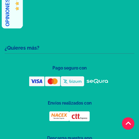
¿Quieres más?
Pago seguro con
Envíos realizados con
keyboard_arrow_up
Descarga nuestra app