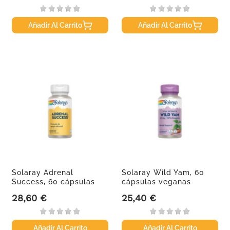
Añadir Al Carrito
Añadir Al Carrito
Solaray Adrenal
Solaray Wild Yam, 60
Success, 60 cápsulas
cápsulas veganas
vegetales
28,60 €
25,40 €
Precio
Precio
Añadir Al Carrito
Añadir Al Carrito