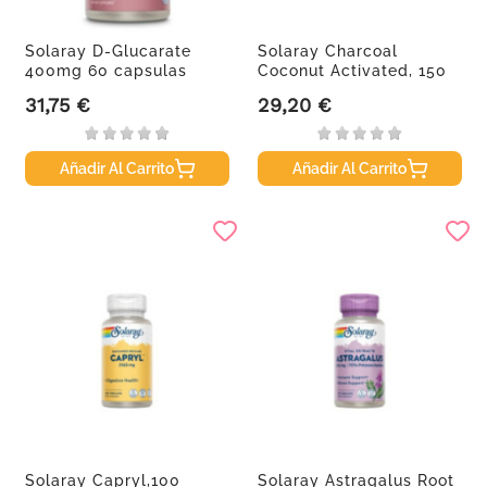
Solaray D-Glucarate
Solaray Charcoal
400mg 60 capsulas
Coconut Activated, 150
g
31,75 €
29,20 €
Precio
Precio
Añadir Al Carrito
Añadir Al Carrito
Solaray Capryl,100
Solaray Astragalus Root