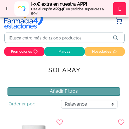
¡-3€ extra en nuestra APP!
Regístrate
y obtén
puntos
por tus compras
Usa el cupón
APP34E
en pedidos superiores a
50€

Promociones
Marcas
Novedades
SOLARAY
Añadir Filtros
Ordenar por: