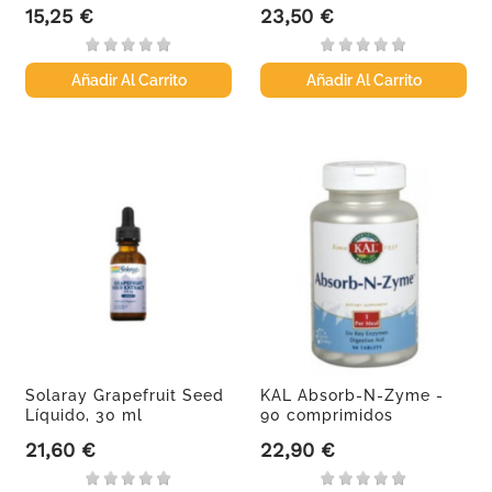
cápsulas veganas
15,25 €
23,50 €
Precio
Precio
Añadir Al Carrito
Añadir Al Carrito
Solaray Grapefruit Seed
KAL Absorb-N-Zyme -
Líquido, 30 ml
90 comprimidos
21,60 €
22,90 €
Precio
Precio