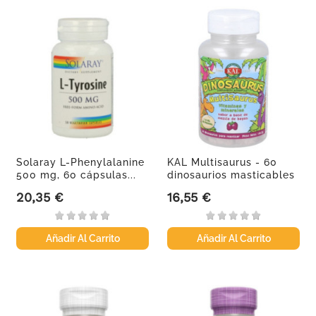
Solaray L-Phenylalanine
KAL Multisaurus - 60
500 mg, 60 cápsulas...
dinosaurios masticables
20,35 €
16,55 €
Precio
Precio
Añadir Al Carrito
Añadir Al Carrito