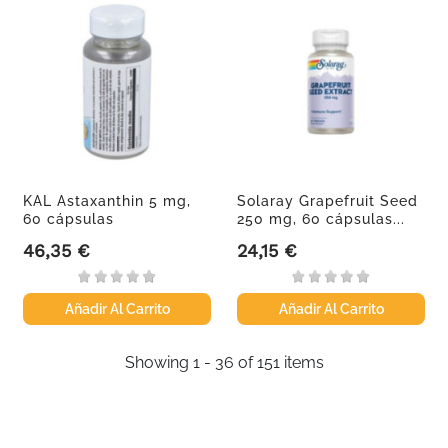
KAL Astaxanthin 5 mg,
Solaray Grapefruit Seed
60 cápsulas
250 mg, 60 cápsulas...
46,35 €
24,15 €
Precio
Precio
Añadir Al Carrito
Añadir Al Carrito
Showing 1 - 36 of 151 items