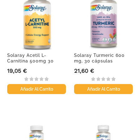
Solaray Acetil L-
Solaray Turmeric 600
Carnitina 500mg 30
mg, 30 cápsulas
vegcaps
vegetales
19,05 €
21,60 €
Precio
Precio
Añadir Al Carrito
Añadir Al Carrito